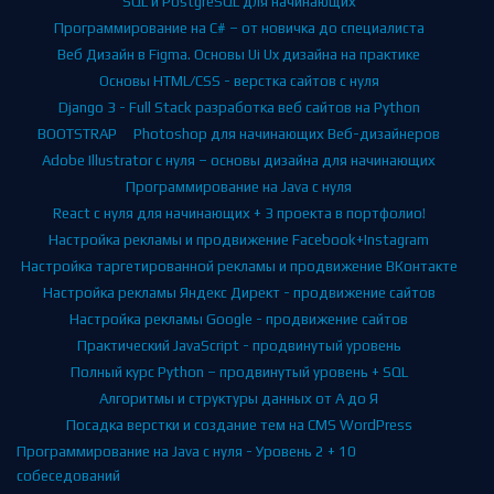
SQL и PostgreSQL для начинающих
Программирование на C# – от новичка до специалиста
Веб Дизайн в Figma. Основы Ui Ux дизайна на практике
Основы HTML/CSS - верстка сайтов с нуля
Django 3 - Full Stack разработка веб сайтов на Python
BOOTSTRAP
Photoshop для начинающих Веб-дизайнеров
Adobe Illustrator с нуля – основы дизайна для начинающих
Программирование на Java с нуля
React с нуля для начинающих + 3 проекта в портфолио!
Настройка рекламы и продвижение Facebook+Instagram
Настройка таргетированной рекламы и продвижение ВКонтакте
Настройка рекламы Яндекс Директ - продвижение сайтов
Настройка рекламы Google - продвижение сайтов
Практический JavaScript - продвинутый уровень
Полный курс Python – продвинутый уровень + SQL
Алгоритмы и структуры данных от А до Я
Посадка верстки и создание тем на CMS WordPress
Программирование на Java с нуля - Уровень 2 + 10
собеседований