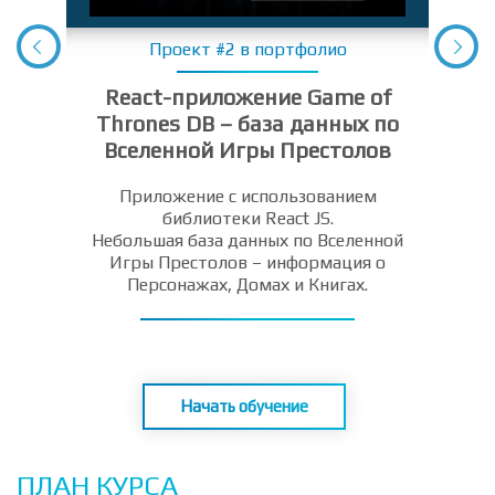
Проект #2 в портфолио
React-приложение Game of
Thrones DB – база данных по
теки
Вселенной Игры Престолов
Пр
Приложение с использованием
библиотеки React JS.
и со
Небольшая база данных по Вселенной
Игры Престолов – информация о
Персонажах, Домах и Книгах.
Начать обучение