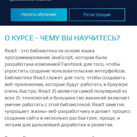
В процессе обучения будет много практики и примеров, а
также вы создадите как минимум 3-4 приложения с нуля с
применением React JS.
Начать обучение
Регистрация
О КУРСЕ - ЧЕМУ ВЫ НАУЧИТЕСЬ?
React - это библиотека на основе языка
программирования JavaScript, которая была
разработана компанией Facebook для того, чтобы
упростить создание пользовательских интерфейсов.
Библиотека React служит для того, чтобы создавать
веб-приложения, которые будут работать в браузере
очень быстро. React JS является самой популярной из
всех JS-технологий и большинство вакансий включает
умение работать с этой библиотекой. React заметно
«упрощает жизнь» веб-разработчику и делает процесс
создания сайта в несколько раз быстрее, проще, и