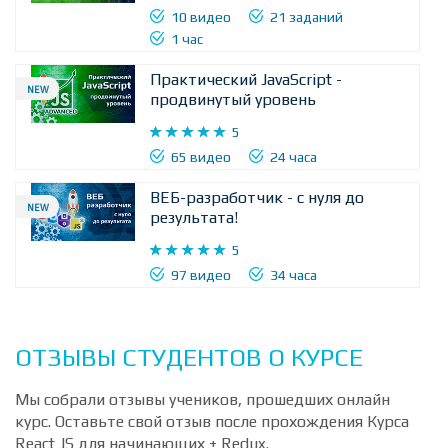
JavaScript / jQuery
4.7










10 видео
21 заданий
1 час
Практический JavaScript -
NEW
продвинутый уровень
5










65 видео
24 часа
ВЕБ-разработчик - с нуля до
NEW
результата!
5










97 видео
34 часа
ОТЗЫВЫ СТУДЕНТОВ О КУРСЕ