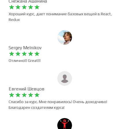
Снежана Ашанина










Хороший курс, дает понимание базовых вещей в React,
Redux
Sergey Melnikov










Отлично!!! Great!!!
Евгений Шевцов










Спасибо за курс. Мне понравилось! Очень доходчиво!
Благодарен создателям курса!