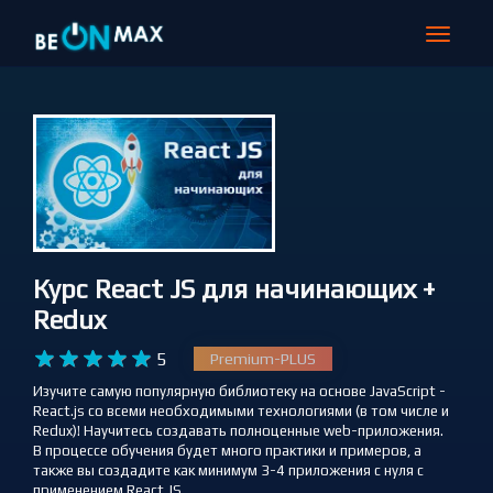
МЕГА-РАСПРОДАЖА на beONmax!!!
СКИДКА 70% НА ВСЕ КУРСЫ - ПОЛНОЕ ОБУЧЕНИЕ от 240 руб в месяц!
Узнать подробнее >>>
Toggle
navigat
Курс React JS для начинающих +
Redux










5
Premium-PLUS
Изучите самую популярную библиотеку на основе JavaScript -
React.js со всеми необходимыми технологиями (в том числе и
Redux)! Научитесь создавать полноценные web-приложения.