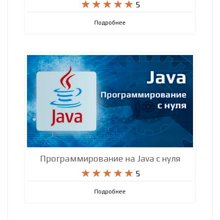
WordPress – с нуля до Профи!










5
Подробнее
Программирование на Java с нуля










5
Подробнее