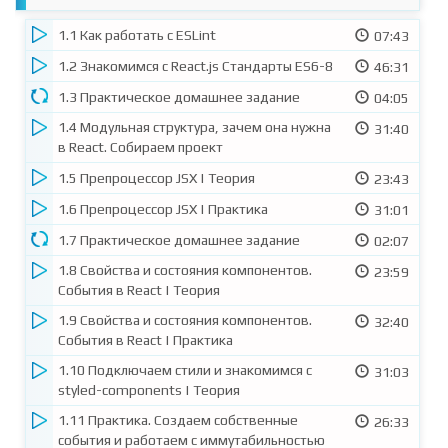
1. БИБЛИОТЕКА REACT. БАЗОВЫЙ УРОВЕНЬ
1.1 Как работать с ESLint
07:43
1.2 Знакомимся с React.js Стандарты ES6-8
46:31
1.3 Практическое домашнее задание
04:05
1.4 Модульная структура, зачем она нужна
31:40
в React. Собираем проект
1.5 Препроцессор JSX | Теория
23:43
1.6 Препроцессор JSX | Практика
31:01
1.7 Практическое домашнее задание
02:07
1.8 Свойства и состояния компонентов.
23:59
События в React | Теория
1.9 Свойства и состояния компонентов.
32:40
События в React | Практика
1.10 Подключаем стили и знакомимся с
31:03
styled-components | Теория