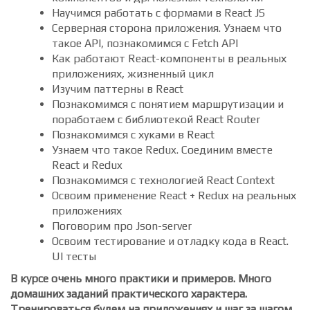
приложений. Как улучшить приложение при
помощи стилей, препроцессоров, готовых
компонентов и др. полезных технологий
Научимся работать с формами в React JS
Серверная сторона приложения. Узнаем что
такое API, познакомимся с Fetch API
Как работают React-компоненты в реальных
приложениях, жизненный цикл
Изучим паттерны в React
Познакомимся с понятием маршрутизации и
поработаем с библиотекой React Router
Познакомимся с хуками в React
Узнаем что такое Redux. Соединим вместе
React и Redux
Познакомимся с технологией React Context
Освоим применение React + Redux на реальных
приложениях
Поговорим про Json-server
Освоим тестирование и отладку кода в React.
UI тесты