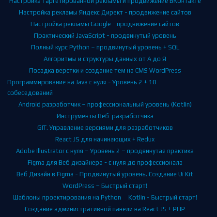
React с нуля для начинающих + 3 проекта в портфолио!
Настройка рекламы и продвижение Facebook+Instagram
Настройка таргетированной рекламы и продвижение ВКонтакте
Настройка рекламы Яндекс Директ - продвижение сайтов
Настройка рекламы Google - продвижение сайтов
Практический JavaScript - продвинутый уровень
Полный курс Python – продвинутый уровень + SQL
Алгоритмы и структуры данных от А до Я
Посадка верстки и создание тем на CMS WordPress
Программирование на Java с нуля - Уровень 2 + 10
собеседований
Android разработчик – профессиональный уровень (Kotlin)
Инструменты Веб-разработчика
GIT. Управление версиями для разработчиков
React JS для начинающих + Redux
Adobe Illustrator с нуля – Уровень 2 – продвинутая практика
Figma для Веб дизайнера - с нуля до профессионала
Веб Дизайн в Figma - Продвинутый уровень. Создание Ui Kit
WordPress – Быстрый старт!