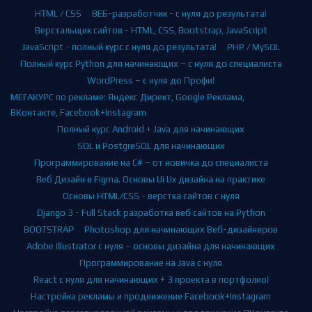
НАШИ КУРСЫ
HTML / CSS
ВЕБ-разработчик - с нуля до результата!
Верстальщик сайтов - HTML, CSS, Bootstrap, JavaScript
JavaScript - полный курс с нуля до результата!
PHP / MySQL
Полный курс Python для начинающих – с нуля до специалиста
WordPress – с нуля до Профи!
МЕГАКУРС по рекламе: Яндекс Директ, Google Реклама,
ВКонтакте, Facebook+Instagram
Полный курс Android + Java для начинающих
SQL и PostgreSQL для начинающих
Программирование на C# – от новичка до специалиста
Веб Дизайн в Figma. Основы Ui Ux дизайна на практике
Основы HTML/CSS - верстка сайтов с нуля
Django 3 - Full Stack разработка веб сайтов на Python
BOOTSTRAP
Photoshop для начинающих Веб-дизайнеров
Adobe Illustrator с нуля – основы дизайна для начинающих
Программирование на Java с нуля