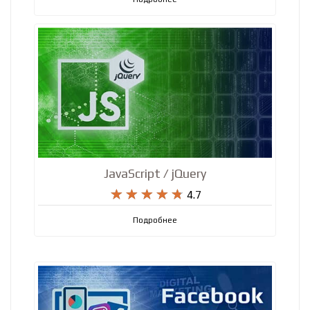










5
Подробнее
JavaScript / jQuery










4.7
Подробнее