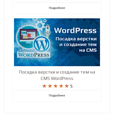
React JS + PHP










5
Подробнее
Посадка верстки и создание тем на
CMS WordPress










5
Подробнее