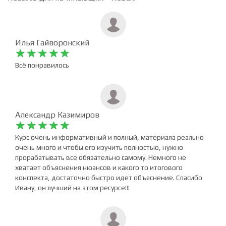
Мы собрали отзывы учеников, прошедших онлайн
курс. Оставьте свой отзыв после прохождения Курса
React JS для начинающих + Redux.
Илья Гайворонский










Всё понравилось
Александр Казимиров










Курс очень информативный и полный, материала реально
очень много и чтобы его изучить полностью, нужно
прорабатывать все обязательно самому. Немного не
хватает объяснения нюансов и какого то итогового
конспекта, достаточно быстро идет объяснение. Спасибо
Ивану, он лучший на этом ресурсе!!!