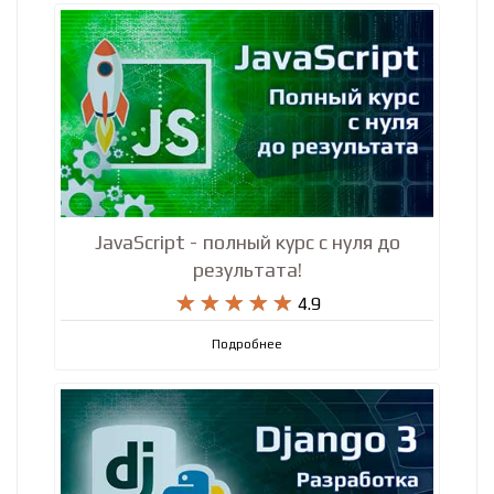
Подробнее
JavaScript - полный курс с нуля до
результата!










4.9
Подробнее