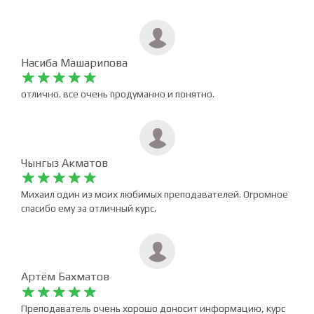










Курс очень полезный. Рекомендую к изучению. Доступное
объяснение материала. Большое спасибо Михаилу.
Насиба Машарипова










отлично. все очень продуманно и понятно.
Чынгыз Акматов










Михаил один из моих любимых преподавателей. Огромное
спасибо ему за отличный курс.