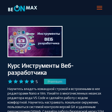
МЕГА-РАСПРОДАЖА на beONmax!!!
СКИДКА 70% НА ВСЕ КУРСЫ - ПОЛНОЕ ОБУЧЕНИЕ от 240 руб в месяц!
Узнать подробнее >>>
Toggle
navigat
Курс Инструменты Веб-
разработчика










5
Premium
Научитесь владеть командной строкой и встроенными в нее
редакторами Nano и Vim. Узнайте о многочисленных нюансах
редактора кода VS Code и сделайте работу с кодом