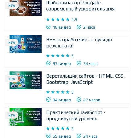
48 видео
19 часов
Шаблонизатор Pug/jade -
NEW
современный ускоритель для
HTML
4.9










18 видео
2 часа
ВЕБ-разработчик - с нуля до
NEW
результата!
5










97 видео
34 часа
Верстальщик сайтов - HTML, CSS,
NEW
Bootstrap, JavaScript
5










84 видео
27 часов
Практический JavaScript -
NEW
продвинутый уровень