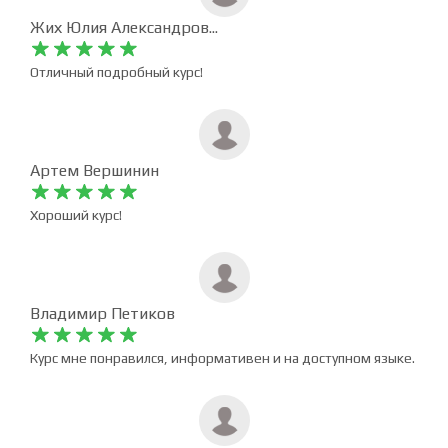
Жих Юлия Александров...










Отличный подробный курс!
Артем Вершинин










Хороший курс!
Владимир Петиков










Курс мне понравился, информативен и на доступном языке.