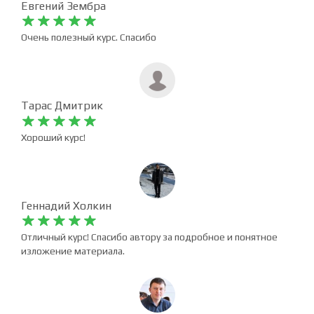
Евгений Зембра










Очень полезный курс. Спасибо
Тарас Дмитрик










Хороший курс!
Геннадий Холкин










Отличный курс! Спасибо автору за подробное и понятное
изложение материала.