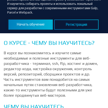
комфортной. Научитесь настраивать локальное окружение,
пользоваться системой контроля версий Git и удаленным
репозиторием GitHub. Сделайте работу безопасной через SSH.
И научитесь собирать проекты и использовать локальный
сервер для разработки с современными инструментами Gulp,
Parcel и Webpack.
Начать обучение
Регистрация
О КУРСЕ - ЧЕМУ ВЫ НАУЧИТЕСЬ?
В курсе вы познакомитесь и изучите самые
необходимые и полезные инструменты для веб-
разработчика - терминал, ssh, ftp, хостинг и домен,
редактор кода, настройка окружения, контроль
версий, репозиторий, сборщики проектов и др.
Часть инструментов вам понадобится на самых
начальных путях становления веб-разработчика,
какие-то инструменты будут полезными для уже