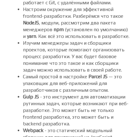
настроим (кастомизируем) редактор кода под
свои нужды для удобства работы. Как VS Code
работает с Git, с удалёнными файлами.
Настроим окружение для эффективной
frontend-разработки. Разберёмся что такое
NodeJS
, модули, рассмотрим два пакета
менеджеров
npm
(установлен по умолчанию)
и
yarn
. Как всё это использовать в разработке.
Изучим менеджеры задач и сборщики
проектов, которые помогают организовать
процесс разработки. У вас будет базовое
понимание что это такое и как сборщики
задач можно использовать в своей работе.
Самый простой в настройке
Parcel JS
— это
упаковщик для веб-приложений для
разработчиков с различным опытом.
Gulp JS
- это инструмент для автоматизации
рутинных задач, которые возникают при веб-
разработке. Это может быть не только
frontend разработка, это может быть и