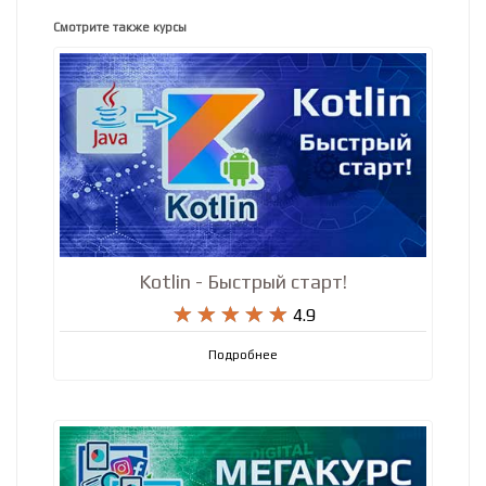
Смотрите также курсы
Kotlin - Быстрый старт!










4.9
Подробнее