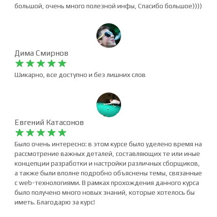
Артём Бахматов










Преподаватель очень хорошо доносит информацию, курс
большой, очень много полезной инфы, Спасибо большое))))
Дима Смирнов










Шикарно, все доступно и без лишних слов
Евгений Катасонов










Было очень интересно: в этом курсе было уделено время на
рассмотрение важных деталей, составляющих те или иные
концепции разработки и настройки различных сборщиков,
а также были вполне подробно объяснены темы, связанные
с web-технологиями. В рамках прохождения данного курса