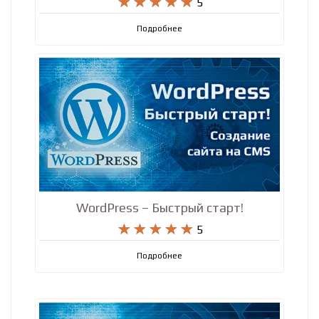
Полный курс Python – продвинутый
уровень + SQL










5
Подробнее
WordPress – Быстрый старт!










5
Подробнее