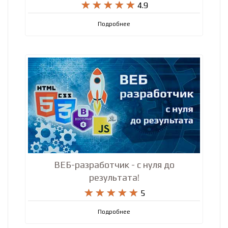
CodeIgniter










4.9
Подробнее
ВЕБ-разработчик - с нуля до
результата!










5