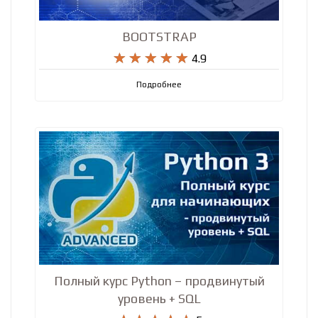
BOOTSTRAP










4.9
Подробнее