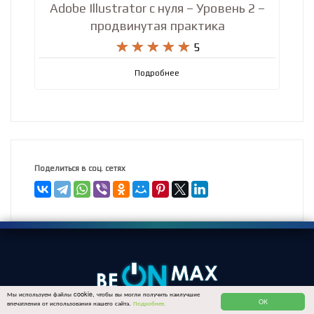
Adobe Illustrator с нуля – Уровень 2 –
продвинутая практика










5
Подробнее
Поделиться в соц. сетях
Мы используем файлы cookie, чтобы вы могли получить наилучшие
OK
впечатления от использования нашего сайта.
Подробнее.