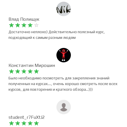
было получено много новых знаний, которые хотелось бы
иметь. Благодарю за курс!
Влад Полищук










Достаточно неплохо) Действительно полезный курс,
подходящий к самым разным людям
Константин Мирошин










Было необходимо посмотреть для закрепления знаний
полученных на курсах...., очень хорошо смотреть после всех
курсов, для повторения и краткого обзора...)))