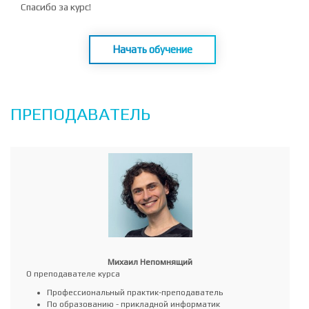
student_r7FuXtJ2










Спасибо за курс!
Начать обучение
ПРЕПОДАВАТЕЛЬ
Михаил Непомнящий