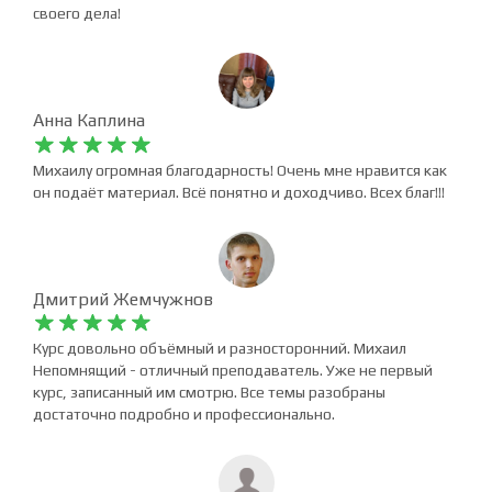
Александр Барихин










Михаил просто превосходный преподаватель и мастер
своего дела!
Анна Каплина










Михаилу огромная благодарность! Очень мне нравится как
он подаёт материал. Всё понятно и доходчиво. Всех благ!!!
Дмитрий Жемчужнов










Курс довольно объёмный и разносторонний. Михаил
Непомнящий - отличный преподаватель. Уже не первый
курс, записанный им смотрю. Все темы разобраны
достаточно подробно и профессионально.