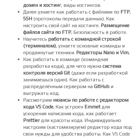
знакомы).
Начинаем с самого простого: как купить
домен и хостинг
, виды хостингов.
Далее узнаете как работать с файлами по
FTP
,
SSH
(протоколы передачи данных). Как
настроить свой сайт на хостинге.
Размещение
файлов сайта по FTP.
Безопасность в работе.
Научитесь
работать с командной строкой
(терминалом)
, узнаете основные команды и
продвинутые техники.
Редакторы Nano и Vim.
Как работать в команде (командная
разработка кода), для чего нужна
система
контроля версий Git
(даже если разработкой
занимаешься один). Как работать с
распределённым сервером на
GitHub
и
выгружать код.
Рассмотрим
нюансы по работе с редактором
кода VS Code.
Как устроен
Emmet
для
ускорения написания кода, как работает
Prettier
для красоты кода. Индивидуально