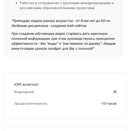
О преподавателе курса
Профессиональный практик-преподаватель
По образованию - прикладной информатик
Работал и сотрудничал с крупными международными и
российскими образовательными проектами
"Преподаю людям разных возрастов - от 8-ми лет до 60-ти.
Любимая дисциплина - создание web-сайтов.
При создании обучающих видео стараюсь дать максимум
полезной информации, при этом руководствуюсь принципом
эффективности - без "воды" и "растеканию по дереву". Каждая
минута видео уроков пройдет для Вас с пользой!"
КУРС включает
Видеоуроки:
65
Продолжительность:
~10 часов