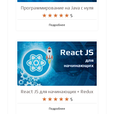
Программирование на Java с нуля










5
Подробнее
React JS для начинающих + Redux










5
Подробнее