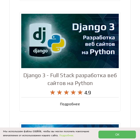
Django 3 - Full Stack разработка веб
сайтов на Python










4.9
Подробнее
Мы используем файлы cookie, чтобы вы могли получить наилучшие
OK
впечатления от использования нашего сайта.
Подробнее.