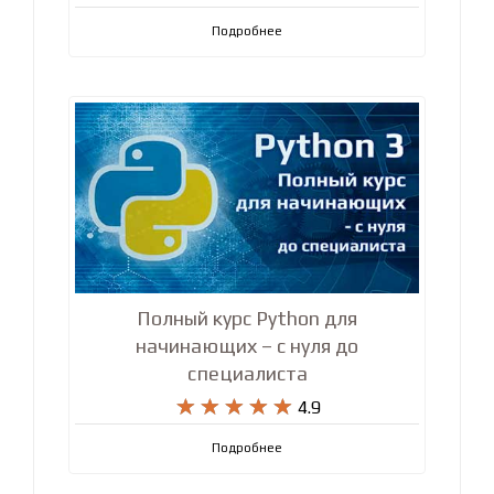
Подробнее
Полный курс Python для
начинающих – с нуля до
специалиста










4.9
Подробнее