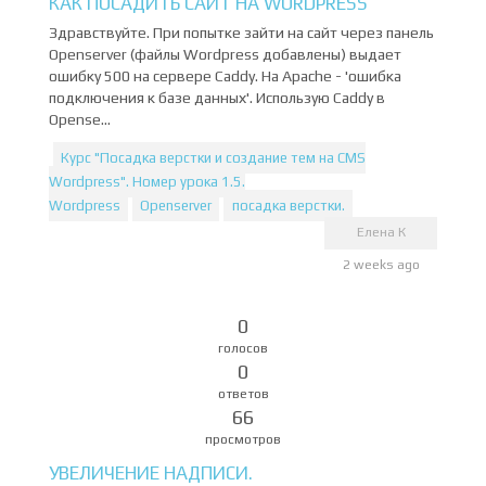
КАК ПОСАДИТЬ САЙТ НА WORDPRESS
Здравствуйте. При попытке зайти на сайт через панель
Openserver (файлы Wordpress добавлены) выдает
ошибку 500 на сервере Caddy. На Apache - 'ошибка
подключения к базе данных'. Использую Caddy в
Opense...
Курс "Посадка верстки и создание тем на CMS
Wordpress". Номер урока 1.5.
Wordpress
Openserver
посадка верстки.
Елена К
2 weeks ago
0
голосов
0
ответов
66
просмотров
УВЕЛИЧЕНИЕ НАДПИСИ.