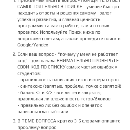
Прежде чем писать вопрос -
ПОИЩИТЕ ОТВЕТ
САМОСТОЯТЕЛЬНО В ПОИСКЕ
- умение быстро
находить ответы и решения самому - залог
успеха и развития, и главная ценность
программиста как в работе, так и в своих
проектах. Используйте Поиск ниже по
вопросам-ответам, а также проведите поиск в
Google/Yandex
Если ваш вопрос - “почему у меня не работает
код” - для начала
ВНИМАТЕЛЬНО ПРОВЕРЬТЕ
СВОЙ КОД ПО СПИСКУ
самых частых ошибок у
студентов:
- правильность написания тегов и операторов
- синтаксис (запятые, пробелы, точка с запятой)
- баланс <> и </> - все ли теги закрыты,
правильная ли вложенность тегов/блоков
- правильно ли: без ошибок и опечаток
написаны классы/стили
В ТЕМЕ ВОПРОСА
кратко 3-5 словами опишите
проблему/вопрос