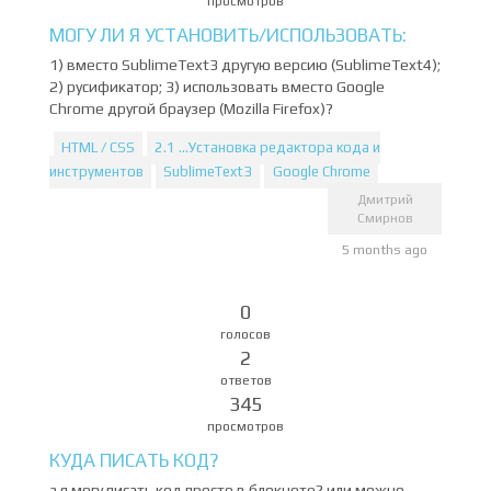
просмотров
МОГУ ЛИ Я УСТАНОВИТЬ/ИСПОЛЬЗОВАТЬ:
1) вместо SublimeText3 другую версию (SublimeText4);
2) русификатор; 3) использовать вместо Google
Chrome другой браузер (Mozilla Firefox)?
HTML / CSS
2.1 ...Установка редактора кода и
инструментов
SublimeText3
Google Chrome
Дмитрий
Смирнов
5 months ago
0
голосов
2
ответов
345
просмотров
КУДА ПИСАТЬ КОД?
а я могу писать код просто в блокноте? или можно