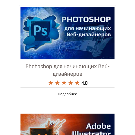
Photoshop для начинающих Веб-
дизайнеров










4.8
Подробнее