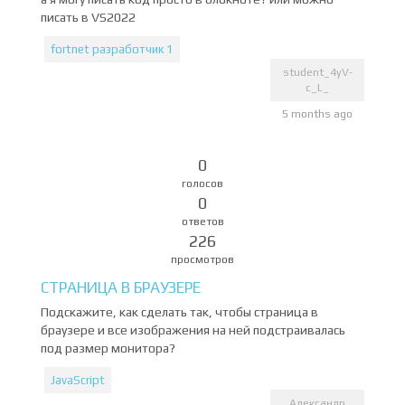
писать в VS2022
fortnet разработчик 1
student_4yV-
c_L_
5 months ago
0
голосов
0
ответов
226
просмотров
СТРАНИЦА В БРАУЗЕРЕ
Подскажите, как сделать так, чтобы страница в
браузере и все изображения на ней подстраивалась
под размер монитора?
JavaScript
Александр