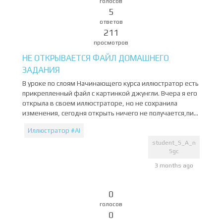
голосов
5
ответов
211
просмотров
НЕ ОТКРЫВАЕТСЯ ФАЙЛ ДОМАШНЕГО
ЗАДАНИЯ
В уроке по слоям Начинающего курса иллюстратор есть
прикрепленный файл с картинкой джунгли. Вчера я его
открыла в своем иллюстраторе, но не сохранила
изменения, сегодня открыть ничего не получается,пи...
Иллюстратор #AI
student_S_A_n
Sgc
3 months ago
0
голосов
0