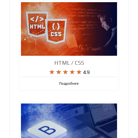
HTML / CSS










4.9
Подробнее