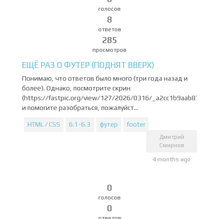
голосов
8
ответов
285
просмотров
ЕЩЁ РАЗ О ФУТЕР (ПОДНЯТ ВВЕРХ)
Понимаю, что ответов было много (три года назад и
более). Однако, посмотрите скрин
(https://fastpic.org/view/127/2026/0316/_a2cc1b9aab87aabd
и помогите разобраться, пожалуйст...
HTML / CSS
6.1-6.3
футер
footer
Дмитрий
Смирнов
4 months ago
0
голосов
0
ответов