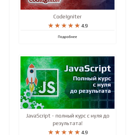
CodeIgniter










4.9
Подробнее
JavaScript - полный курс с нуля до
результата!










4.9