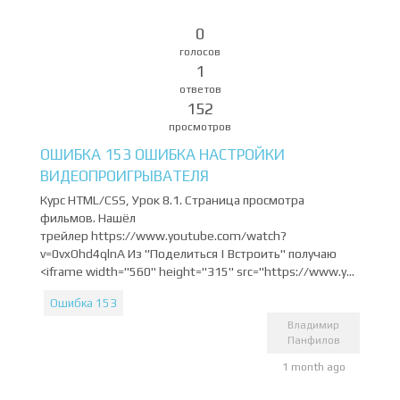
0
голосов
1
ответов
152
просмотров
ОШИБКА 153 ОШИБКА НАСТРОЙКИ
ВИДЕОПРОИГРЫВАТЕЛЯ
Курс HTML/CSS, Урок 8.1. Страница просмотра
фильмов. Нашёл
трейлер https://www.youtube.com/watch?
v=0vxOhd4qlnA Из "Поделиться | Встроить" получаю
<iframe width="560" height="315" src="https://www.y...
Ошибка 153
Владимир
Панфилов
1 month ago