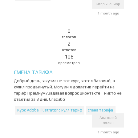
Игорь Гончар
1 month ago
0
голосов
2
ответов
108
просмотров
СМЕНА ТАРИФА
Добрый день, я купил не тот курс, хотел базовый, а
купил продвинутый. Могу ли я доплатив перейти на
тариф Премиум?Задавал вопрос Вконтакте - никто не
ответил за 3 дня. Спасибо
Курс Adobe Illustrator с нуля тариф
спена тарифа
Анатолий
Лялин
1 month ago