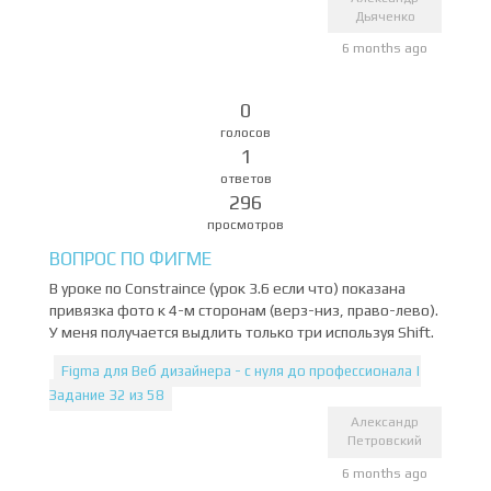
Дьяченко
6 months ago
0
голосов
1
ответов
296
просмотров
ВОПРОС ПО ФИГМЕ
В уроке по Constraince (урок 3.6 если что) показана
привязка фото к 4-м сторонам (верз-низ, право-лево).
У меня получается выдлить только три используя Shift.
Figma для Веб дизайнера - с нуля до профессионала |
Задание 32 из 58
Александр
Петровский
6 months ago