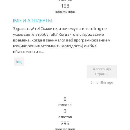
198
просмотров
IMG И АТРИБУТЫ
Здравстауйте! Скажите, а почему вы в теге img не
указываете атрибут alt? Когда-то в стародавние
времена, когда я занимался веб програмированием
(сейчас решил вспомнить молодость) он был
обязателен и н...
img
Александр
Стригин
5 months ago
0
голосов
3
ответов
296
просмотров