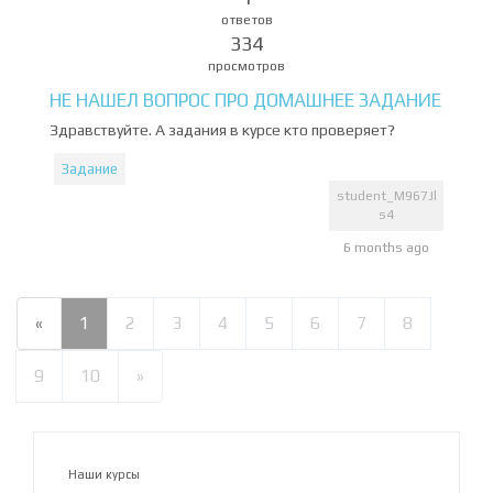
ответов
334
просмотров
НЕ НАШЕЛ ВОПРОС ПРО ДОМАШНЕЕ ЗАДАНИЕ
Здравствуйте. А задания в курсе кто проверяет?
Задание
student_M967Jl
s4
6 months ago
«
1
2
3
4
5
6
7
8
9
10
»
Наши курсы