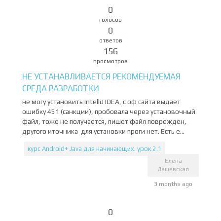
0
голосов
0
ответов
156
просмотров
НЕ УСТАНАВЛИВАЕТСЯ РЕКОМЕНДУЕМАЯ
СРЕДА РАЗРАБОТКИ
не могу установить IntelliJ IDEA, с оф сайта выдает
ошибку 451 (санкции), пробовала через установочный
файл, тоже не получается, пишет файл поврежден,
другого иточника для установки проги нет. Есть е...
курс Android+ Java для начинающих. урок 2.1
Елена
Дашевская
3 months ago
0