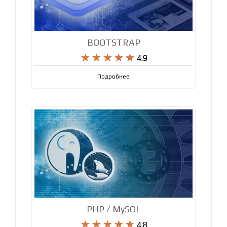
BOOTSTRAP










4.9
Подробнее
PHP / MySQL










4.8