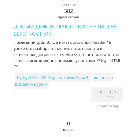
ответов
382
просмотров
ДОБРЫЙ ДЕНЬ, ВОПРОС ПО КУРСУ HTML CSS.
ВЕРСТКА С НУЛЯ.
Последний урок,9. Где искать стиль для header? В
уроке его разбирают, меняют цвет фона, а в
скаченном документе в style.css его нет, или я не так
скачала исходник,не понимаю, у вас также? Курс HTML
CS...
Курсу HTML CSS. Верстка с нуля.Урок 9
вопрос по
исходнику к уроку
student_O-
JBipMJ
6 months ago
0
голосов
1