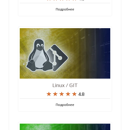
Подробнее
Linux / GIT










4.8
Подробнее