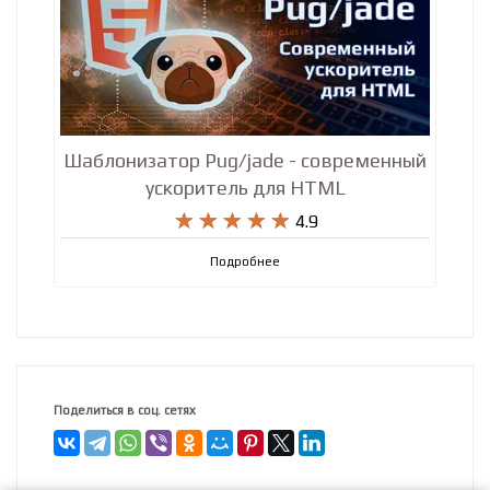
Шаблонизатор Pug/jade - современный
ускоритель для HTML










4.9
Подробнее
Поделиться в соц. сетях