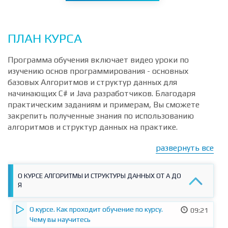
ПЛАН КУРСА
Программа обучения включает видео уроки по
изучению основ программирования - основных
базовых Алгоритмов и структур данных для
начинающих C# и Java разработчиков. Благодаря
практическим заданиям и примерам, Вы сможете
закрепить полученные знания по использованию
алгоритмов и структур данных на практике.
развернуть все
О КУРСЕ АЛГОРИТМЫ И СТРУКТУРЫ ДАННЫХ ОТ А ДО
Я
О курсе. Как проходит обучение по курсу.
09:21
Чему вы научитесь