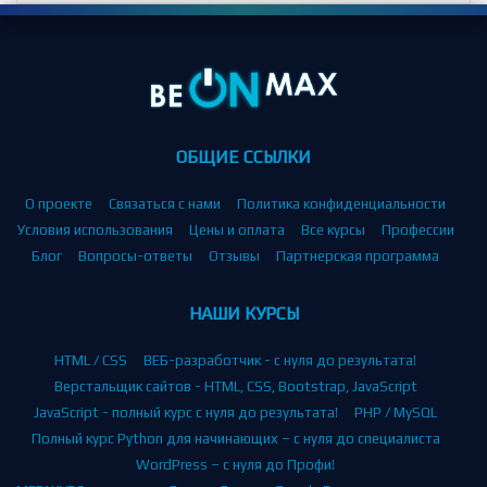
ОБЩИЕ ССЫЛКИ
О проекте
Связаться с нами
Политика конфиденциальности
Условия использования
Цены и оплата
Все курсы
Профессии
Блог
Вопросы-ответы
Отзывы
Партнерская программа
НАШИ КУРСЫ
HTML / CSS
ВЕБ-разработчик - с нуля до результата!
Верстальщик сайтов - HTML, CSS, Bootstrap, JavaScript
JavaScript - полный курс с нуля до результата!
PHP / MySQL
Полный курс Python для начинающих – с нуля до специалиста
WordPress – с нуля до Профи!