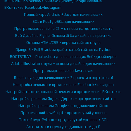
МЕГАКУРС по рекламе: Яндекс Директ, Google Реклама,
ВКонтакте, Facebook+Instagram
Полный курс Android + Java для начинающих
SQL и PostgreSQL для начинающих
Программирование на C# – от новичка до специалиста
Веб Дизайн в Figma. Основы Ui Ux дизайна на практике
Основы HTML/CSS - верстка сайтов с нуля
Django 3 - Full Stack разработка веб сайтов на Python
BOOTSTRAP
Photoshop для начинающих Веб-дизайнеров
Adobe Illustrator с нуля – основы дизайна для начинающих
Программирование на Java с нуля
React с нуля для начинающих + 3 проекта в портфолио!
Настройка рекламы и продвижение Facebook+Instagram
Настройка таргетированной рекламы и продвижение ВКонтакте
Настройка рекламы Яндекс Директ - продвижение сайтов
Настройка рекламы Google - продвижение сайтов
Практический JavaScript - продвинутый уровень
Полный курс Python – продвинутый уровень + SQL
Алгоритмы и структуры данных от А до Я