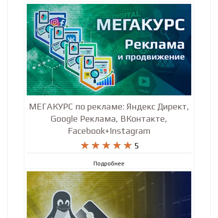
МЕГАКУРС по рекламе: Яндекс Директ,
Google Реклама, ВКонтакте,
Facebook+Instagram










5
Подробнее