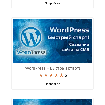
Подробнее
WordPress – Быстрый старт!










5
Подробнее