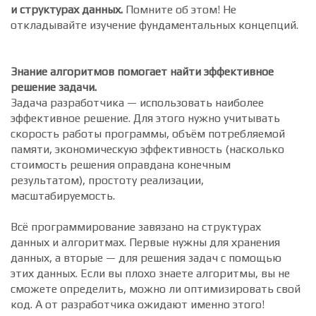
и структурах данных.
Помните об этом! Не
откладывайте изучение фундаментальных концепций.
Знание алгоритмов помогает найти эффективное
решение задачи.
Задача разработчика — использовать наиболее
эффективное решение. Для этого нужно учитывать
скорость работы программы, объём потребляемой
памяти, экономическую эффективность (насколько
стоимость решения оправдана конечным
результатом), простоту реализации,
масштабируемость.
Всё программирование завязано на структурах
данных и алгоритмах. Первые нужны для хранения
данных, а вторые — для решения задач с помощью
этих данных. Если вы плохо знаете алгоритмы, вы не
сможете определить, можно ли оптимизировать свой
код. А от разработчика ожидают именно этого!