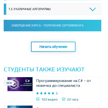
9.6 Символьная таблица на бинарном
26:41
типах-значениях
Search Tree - BST)
поиске
12.1 Определение пирамиды
05:07
10.4 Значимость хеширования.
13. РАЗЛИЧНЫЕ АЛГОРИТМЫ
26:23
11.3 Простая реализация BST. Часть 1
13:56
9.7 Символьная таблица на бинарном
05:36
Реализация GetHashCode
12.2 Пирамида и массив
04:36
поиске: ДЗ
11.4 Простая реализация BST. Часть 2
15:13
13.1 Решето Эратосфена
10.5 Разрешение коллизий
13:26
12.3 Операция вставки (теория)
06:42
03:06
9.8 Символьная таблица на бинарном
12:00
ЗАВЕРШЕНИЕ КУРСА - ПОЛУЧЕНИЕ СЕРТИФИКАТА
11.5 Операция удаления в BST (теория)
08:18
10.6 Метод раздельных цепочек
12.4 Реализация пирамиды
17:07
14:22
поиске: решение ДЗ
11.6 Операция удаления в BST
10:39
10.7 Метод раздельных цепочек: ДЗ
12.5 Операция удаления (теория)
02:31
05:03
9.9 Заключение
02:38
(реализация)
10.8 Метод раздельных цепочек: решение
12.6 Операция удаления (реализация).
19:53
15:14
Начать обучение
ДЗ
Реализация Peek
10.9 Метод линейного пробирования
12.7 Характеристики операций на
20:39
02:35
пирамиде
10.10 Словари в BCL
06:02
СТУДЕНТЫ ТАКЖЕ ИЗУЧАЮТ
12.8 Пирамидальная сортировка (теория)
08:57
12.9 Пирамидальная сортировка
05:53
(реализация)
Программирование на C# – от
NEW
новичка до специалиста
5










102 видео
22 часа