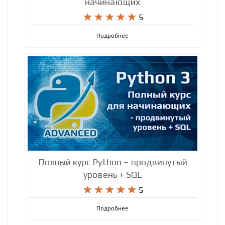
начинающих










5
Подробнее
Полный курс Python – продвинутый
уровень + SQL










5
Подробнее