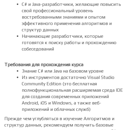
C# и Java-разработчики, желающие повысить
свой профессиональный уровень
востребованными знаниями и опытом
эффективного применения алгоритмов и
структур данных
Начинающие разработчики, которые
готовятся к поиску работы и прохождению
собеседований
Требования для прохождения курса
Знание C# или Java на базовом уровне
Из инструментов достаточно Visual Studio
Community Edition (это бесплатная
полнофункциональная расширяемая среда IDE
для создания современных приложений
Android, iOS и Windows, а также веб-
приложений и облачных служб)
Прежде чем углубляться в изучение Алгоритмов и
структур данных, рекомендуем получить базовые