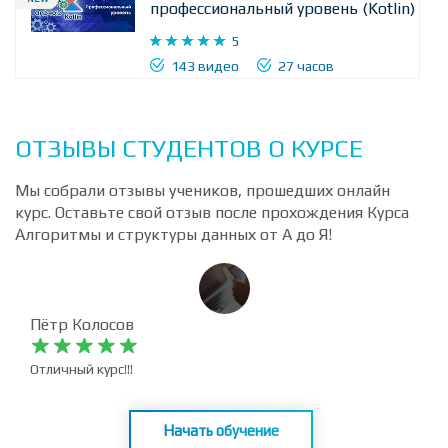
профессиональный уровень (Kotlin)
5










143 видео
27 часов
ОТЗЫВЫ СТУДЕНТОВ О КУРСЕ
Мы собрали отзывы учеников, прошедших онлайн
курс. Оставьте свой отзыв после прохождения Курса
Алгоритмы и структуры данных от А до Я!
Пётр Колосов










Отличный курс!!!
Начать обучение