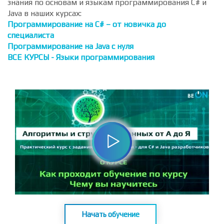
знания по основам и языкам программирования C# и
Java в наших курсах:
Программирование на C# – от новичка до
специалиста
Программирование на Java с нуля
ВСЕ КУРСЫ - Языки программирования
Начать обучение