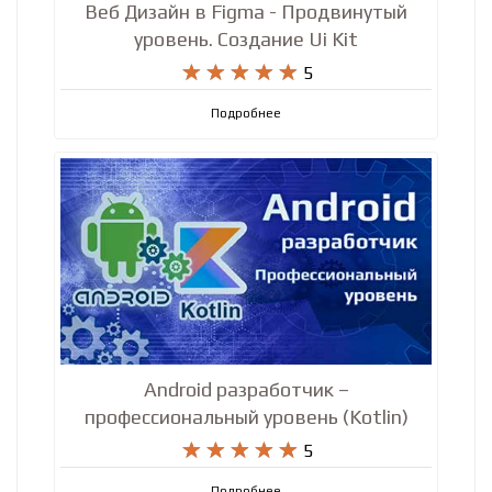
Веб Дизайн в Figma - Продвинутый
уровень. Создание Ui Kit










5
Подробнее
Android разработчик –
профессиональный уровень (Kotlin)










5
Подробнее