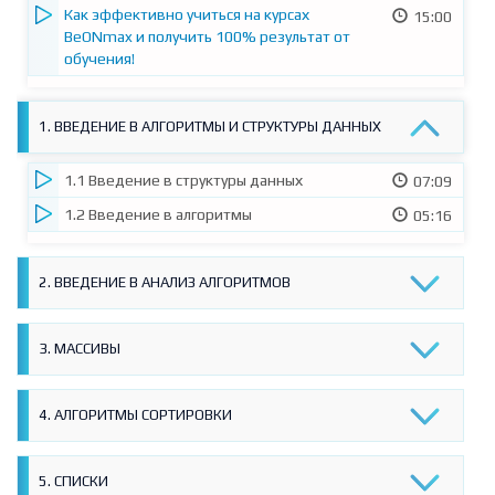
Как эффективно учиться на курсах
15:00
BeONmax и получить 100% результат от
обучения!
1. ВВЕДЕНИЕ В АЛГОРИТМЫ И СТРУКТУРЫ ДАННЫХ
1.1 Введение в структуры данных
07:09
1.2 Введение в алгоритмы
05:16
2. ВВЕДЕНИЕ В АНАЛИЗ АЛГОРИТМОВ
2.1 Временная сложность
16:00
3. МАССИВЫ
2.2 Строим log-log график. Прогнозируем
06:39
время работы алгоритма
3.1 Обзор массивов в C#
20:05
4. АЛГОРИТМЫ СОРТИРОВКИ
2.3 Аппроксимации
07:42
3.2 Массивы в памяти
11:38
2.4 Порядок роста
08:27
4.1 Пузырьковая сортировка (теория)
3.3 Временная сложность операций на
10:12
08:40
5. СПИСКИ
массиве