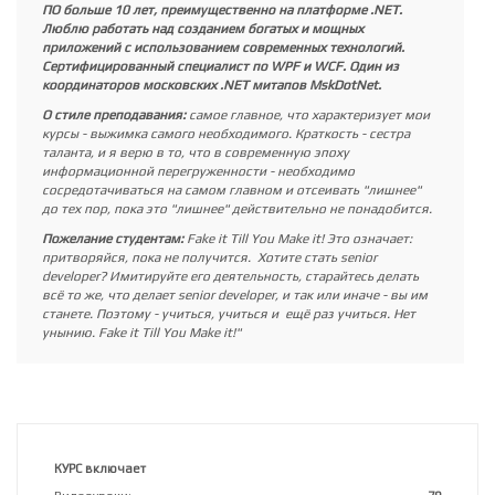
ПО больше 10 лет, преимущественно на платформе .NET.
Люблю работать над созданием богатых и мощных
приложений с использованием современных технологий.
Сертифицированный специалист по WPF и WCF. Один из
координаторов московских .NET митапов MskDotNet.
О стиле преподавания:
самое главное, что характеризует мои
курсы - выжимка самого необходимого. Краткость - сестра
таланта, и я верю в то, что в современную эпоху
информационной перегруженности - необходимо
сосредотачиваться на самом главном и отсеивать "лишнее"
до тех пор, пока это "лишнее" действительно не понадобится.
Пожелание студентам:
Fake it Till You Make it! Это означает:
притворяйся, пока не получится. Хотите стать senior
developer? Имитируйте его деятельность, старайтесь делать
всё то же, что делает senior developer, и так или иначе - вы им
станете. Поэтому - учиться, учиться и ещё раз учиться. Нет
унынию. Fake it Till You Make it!"
КУРС включает