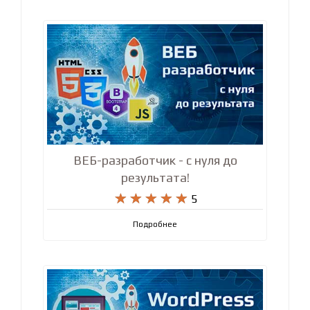
ВЕБ-разработчик - с нуля до
результата!










5
Подробнее