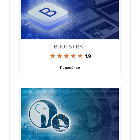
BOOTSTRAP










4.9
Подробнее