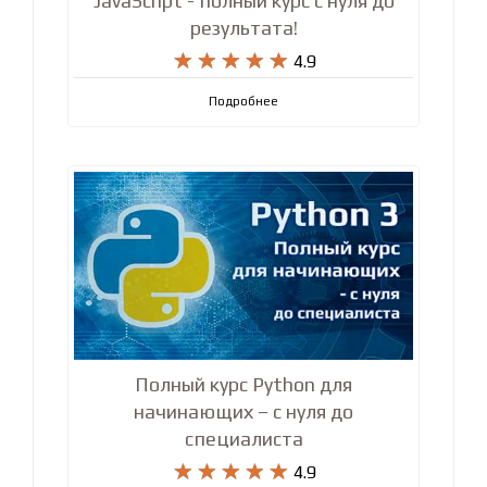
JavaScript - полный курс с нуля до
результата!










4.9
Подробнее
Полный курс Python для
начинающих – с нуля до
специалиста










4.9