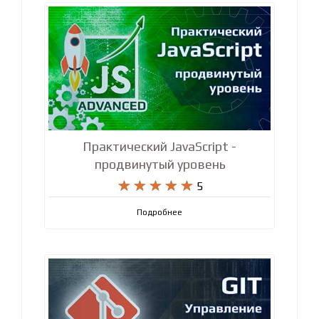
Практический JavaScript -
продвинутый уровень










5
Подробнее