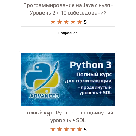
Программирование на Java с нуля -
Уровень 2 + 10 собеседований










5
Подробнее
Полный курс Python – продвинутый
уровень + SQL










5