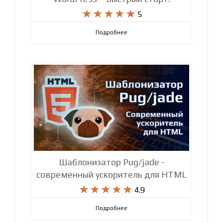










5
Подробнее
Шаблонизатор Pug/jade -
современный ускоритель для HTML










4.9
Подробнее