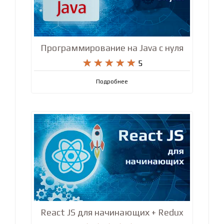
Программирование на Java с нуля










5
Подробнее
React JS для начинающих + Redux