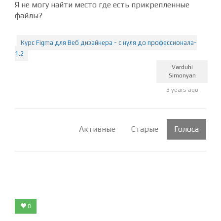
Я не могу найти место где есть прикрепленные
файлы?
Курс Figma для Веб дизайнера - с нуля до профессионала-
1.2
Varduhi
Simonyan
3 years ago
Активные
Старые
Голоса
0