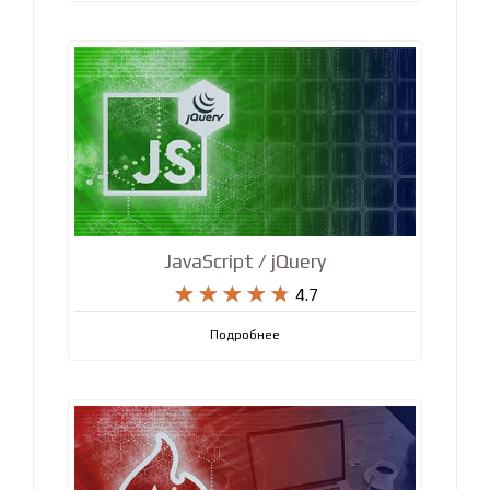
JavaScript / jQuery










4.7
Подробнее