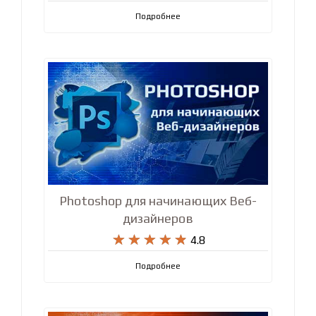
Подробнее
Photoshop для начинающих Веб-
дизайнеров










4.8
Подробнее