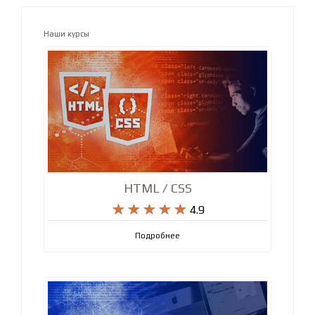
Наши курсы
HTML / CSS










4.9
Подробнее