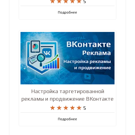










5
Подробнее
Настройка таргетированной
рекламы и продвижение ВКонтакте










5
Подробнее