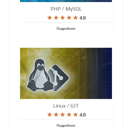
PHP / MySQL










4.8
Подробнее
Linux / GIT










4.8
Подробнее