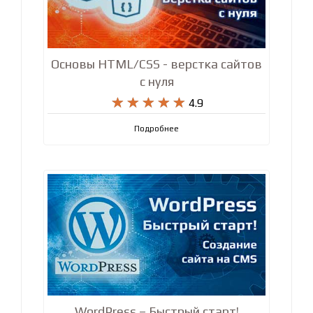
Основы HTML/CSS - верстка сайтов
с нуля










4.9
Подробнее
WordPress – Быстрый старт!