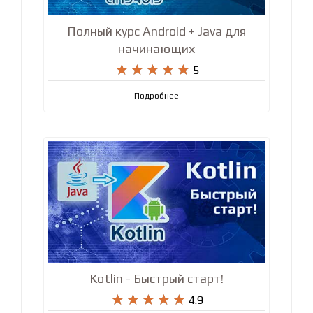
Полный курс Android + Java для
начинающих










5
Подробнее
Kotlin - Быстрый старт!










4.9