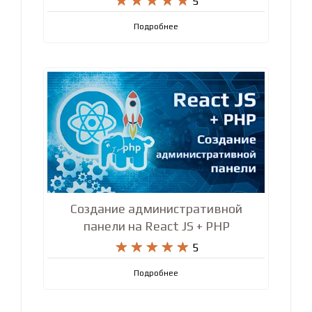










5
Подробнее
Создание административной
панели на React JS + PHP










5
Подробнее