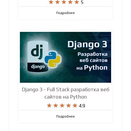










5
Подробнее
Django 3 - Full Stack разработка веб
сайтов на Python










4.9
Подробнее