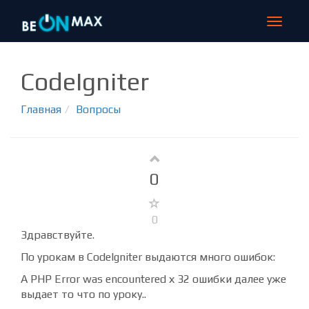
Toggle
navigat
CodeIgniter
Главная
Вопросы
0
0
Здравствуйте.
По урокам в CodeIgniter выдаются много ошибок:
A PHP Error was encountered х 32 ошибки далее уже
выдает то что по уроку..