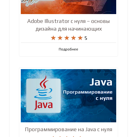
Adobe Illustrator с нуля – основы
дизайна для начинающих










5
Подробнее
Программирование на Java с нуля