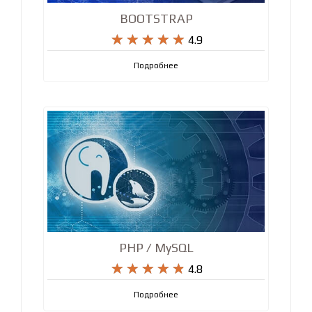
BOOTSTRAP










4.9
Подробнее
PHP / MySQL










4.8
Подробнее