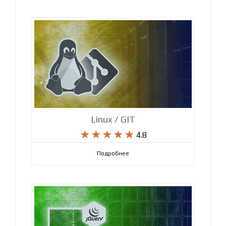
Linux / GIT










4.8
Подробнее