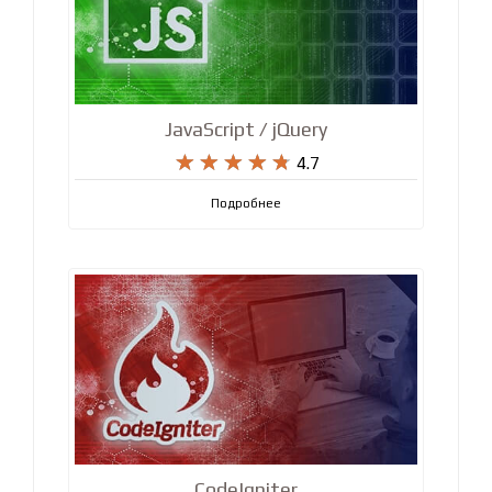
JavaScript / jQuery










4.7
Подробнее
CodeIgniter