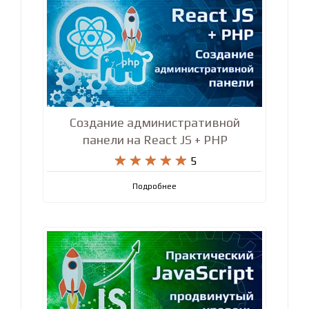
Создание административной
панели на React JS + PHP










5
Подробнее