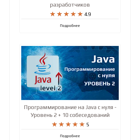
разработчиков










4.9
Подробнее
Программирование на Java с нуля -
Уровень 2 + 10 собеседований










5
Подробнее