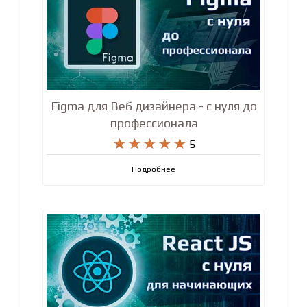
Figma для Веб дизайнера - с нуля до
профессионала










5
Подробнее