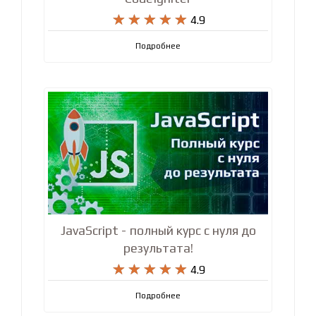










4.9
Подробнее
JavaScript - полный курс с нуля до
результата!










4.9
Подробнее