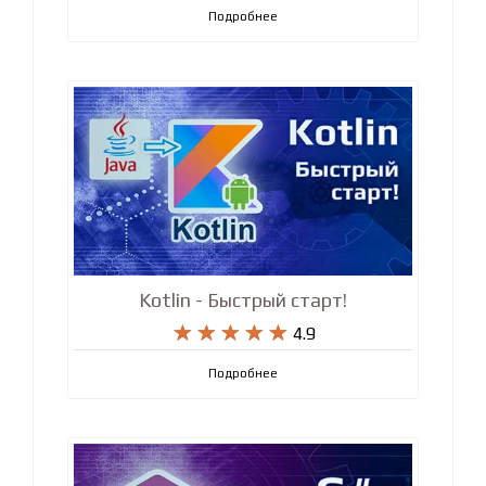
Подробнее
Kotlin - Быстрый старт!










4.9
Подробнее