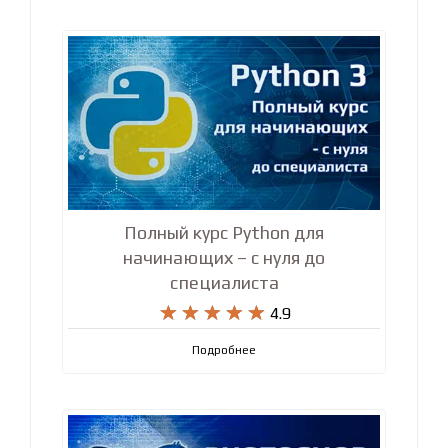
Полный курс Python для
начинающих – с нуля до
специалиста










4.9
Подробнее