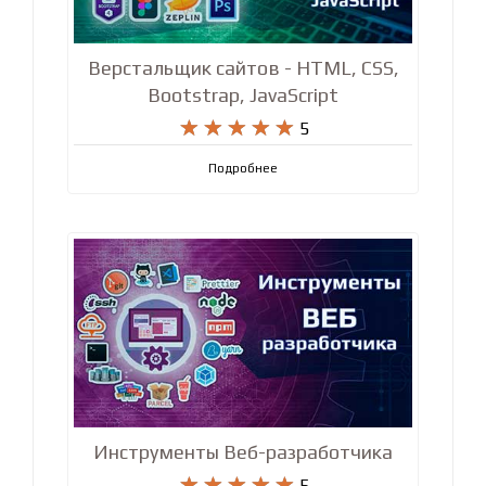
Верстальщик сайтов - HTML, CSS,
Bootstrap, JavaScript










5
Подробнее
Инструменты Веб-разработчика










5