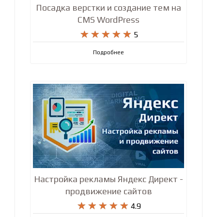
Посадка верстки и создание тем на
CMS WordPress










5
Подробнее
Настройка рекламы Яндекс Директ -
продвижение сайтов










4.9