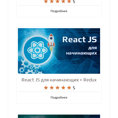










5
Подробнее
React JS для начинающих + Redux










5
Подробнее