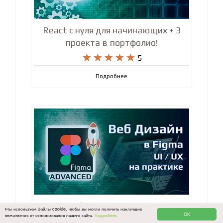
React с нуля для начинающих + 3
проекта в портфолио!










5
Подробнее
Веб Дизайн в Figma. Основы Ui Ux
Мы используем файлы cookie, чтобы вы могли получить наилучшие
OK
впечатления от использования нашего сайта.
Подробнее.
дизайна на практике