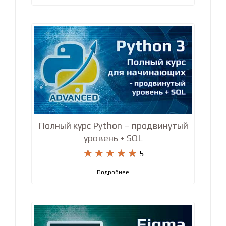
Полный курс Python – продвинутый
уровень + SQL










5
Подробнее