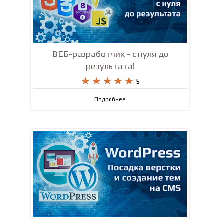
ВЕБ-разработчик - с нуля до
результата!










5
Подробнее