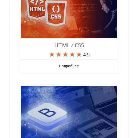
HTML / CSS










4.9
Подробнее