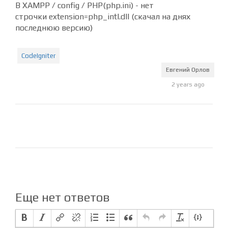
В XAMPP / config / PHP(php.ini) - нет
строчки extension=php_intl.dll (скачал на днях
последнюю версию)
CodeIgniter
Евгений Орлов
2 years ago
Еще нет ответов