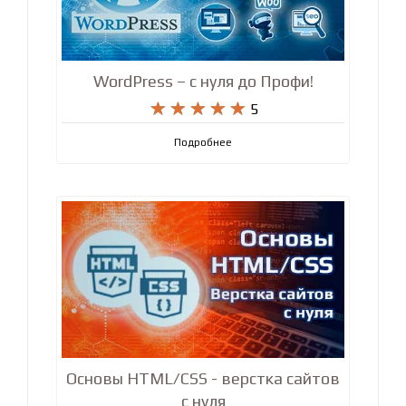
WordPress – с нуля до Профи!










5
Подробнее
Основы HTML/CSS - верстка сайтов
с нуля