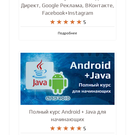
Директ, Google Реклама, ВКонтакте,
Facebook+Instagram










5
Подробнее
Полный курс Android + Java для
начинающих










5