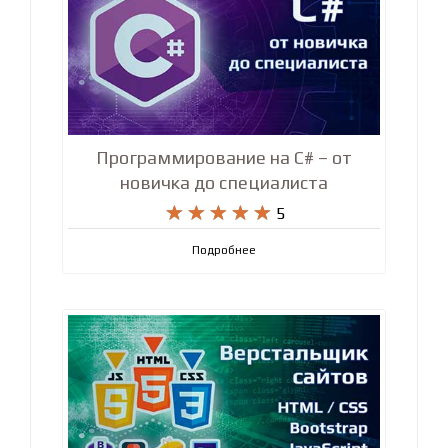
Программирование на C# – от
новичка до специалиста










5
Подробнее