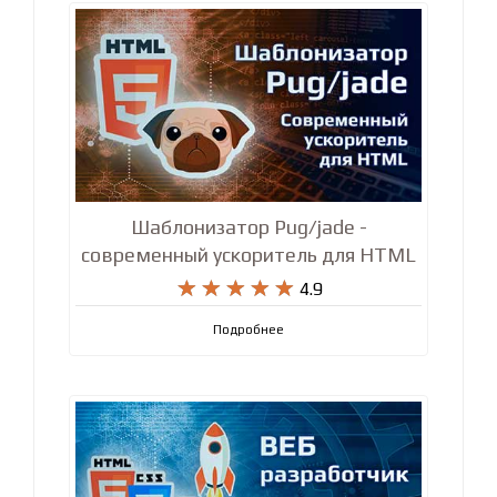
Шаблонизатор Pug/jade -
современный ускоритель для HTML










4.9
Подробнее