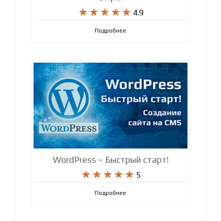










4.9
Подробнее
WordPress – Быстрый старт!










5
Подробнее