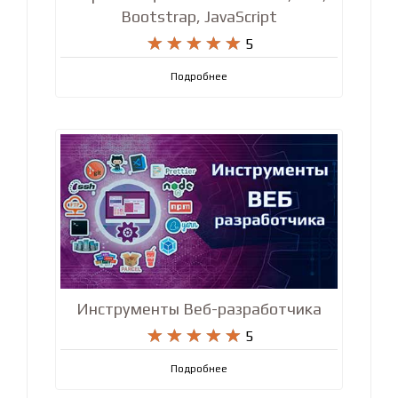
Bootstrap, JavaScript










5
Подробнее
Инструменты Веб-разработчика










5
Подробнее