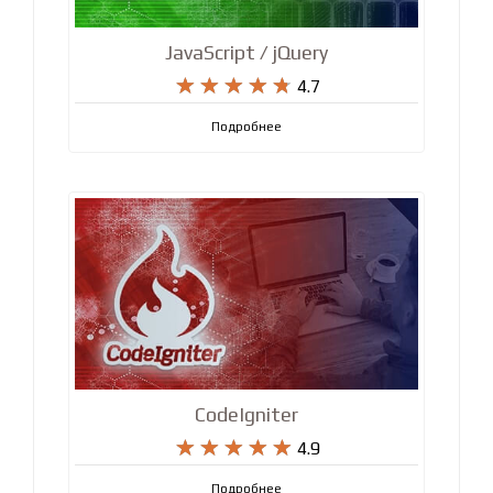
JavaScript / jQuery










4.7
Подробнее
CodeIgniter










4.9
Подробнее