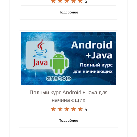










5
Подробнее
Полный курс Android + Java для
начинающих










5
Подробнее