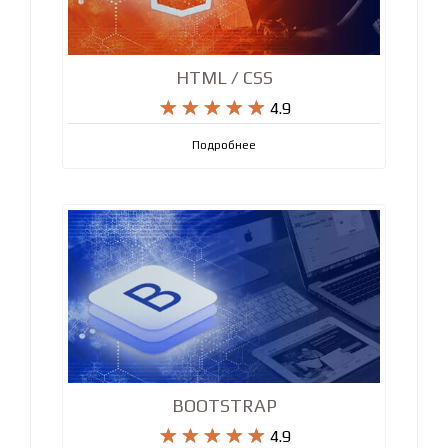
HTML / CSS










4.9
Подробнее
BOOTSTRAP










4.9