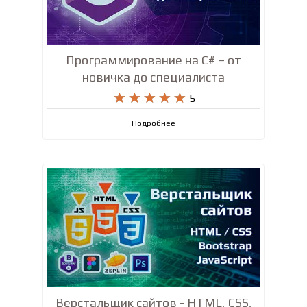
Программирование на C# – от
новичка до специалиста










5
Подробнее
Верстальщик сайтов - HTML, CSS,