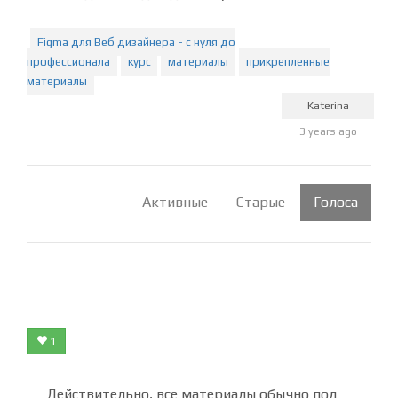
Figma для Веб дизайнера - с нуля до
профессионала
курс
материалы
прикрепленные
материалы
Katerina
3 years ago
Активные
Старые
Голоса
1
Действительно, все материалы обычно под