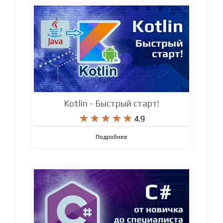
Kotlin - Быстрый старт!










4.9
Подробнее