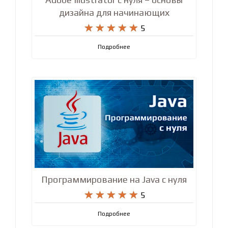
дизайна для начинающих










5
Подробнее
Программирование на Java с нуля










5
Подробнее