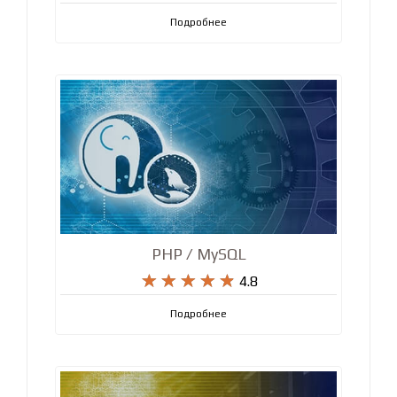
Подробнее
PHP / MySQL










4.8
Подробнее