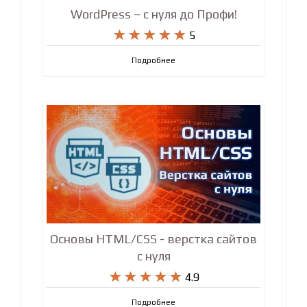
WordPress – с нуля до Профи!










5
Подробнее
Основы HTML/CSS - верстка сайтов
с нуля










4.9
Подробнее