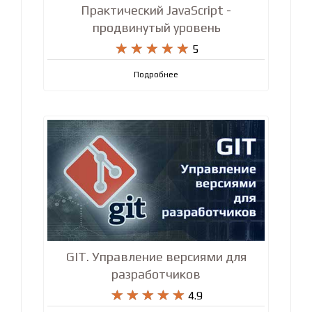
Практический JavaScript -
продвинутый уровень










5
Подробнее
GIT. Управление версиями для
разработчиков










4.9