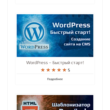
WordPress – Быстрый старт!










5
Подробнее