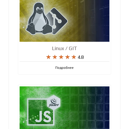
Linux / GIT










4.8
Подробнее