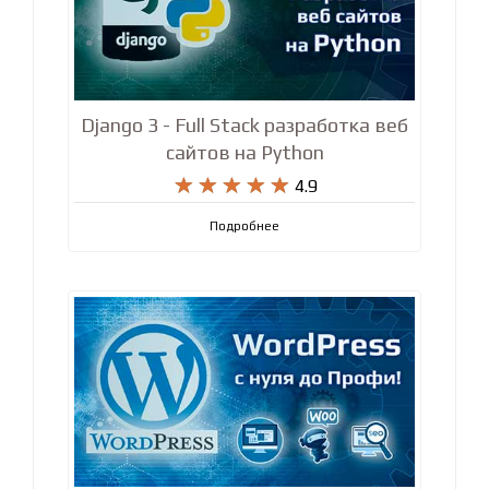
Django 3 - Full Stack разработка веб
сайтов на Python










4.9
Подробнее