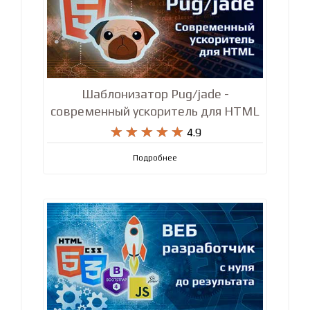
Шаблонизатор Pug/jade -
современный ускоритель для HTML










4.9
Подробнее