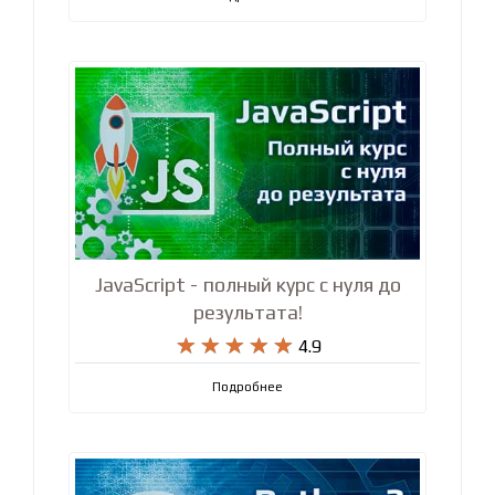
JavaScript - полный курс с нуля до
результата!










4.9
Подробнее