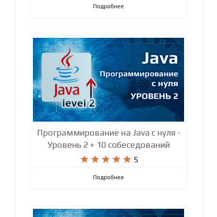
Подробнее
Программирование на Java с нуля -
Уровень 2 + 10 собеседований










5
Подробнее