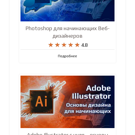
Photoshop для начинающих Веб-
дизайнеров










4.8
Подробнее
Adobe Illustrator с нуля – основы