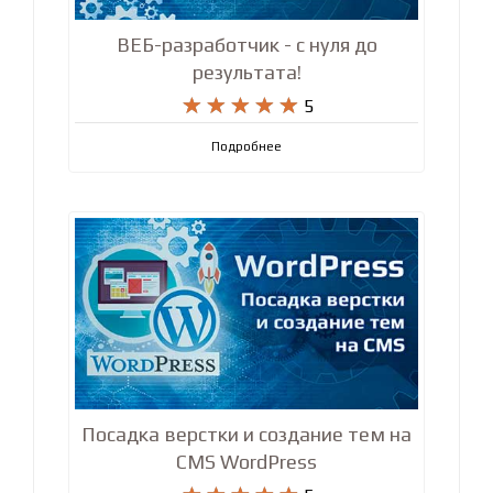
ВЕБ-разработчик - с нуля до
результата!










5
Подробнее
Посадка верстки и создание тем на
CMS WordPress