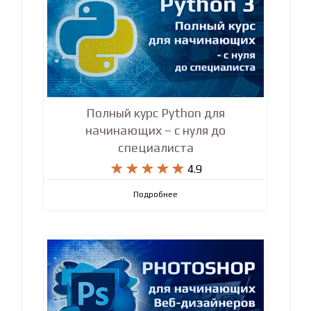
Полный курс Python для
начинающих – с нуля до
специалиста










4.9
Подробнее