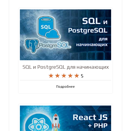
SQL и PostgreSQL для начинающих










5
Подробнее