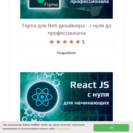
Figma для Веб дизайнера - с нуля до
профессионала










5
Подробнее
Мы используем файлы cookie, чтобы вы могли получить наилучшие
OK
впечатления от использования нашего сайта.
Подробнее.
React с нуля для начинающих + 3