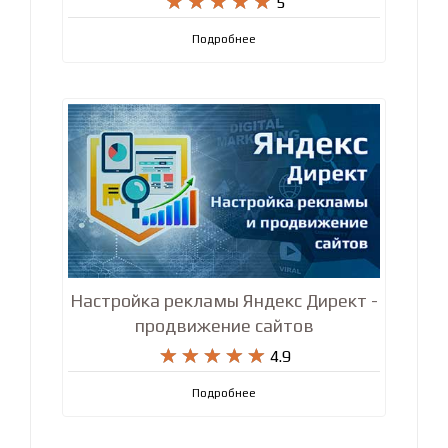










5
Подробнее
Настройка рекламы Яндекс Директ -
продвижение сайтов










4.9
Подробнее