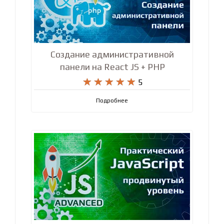
Создание административной
панели на React JS + PHP










5
Подробнее