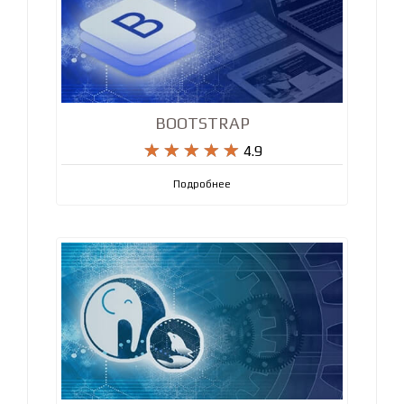
BOOTSTRAP










4.9
Подробнее