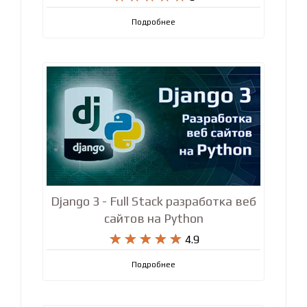
React JS для начинающих + Redux










5
Подробнее
Django 3 - Full Stack разработка веб
сайтов на Python










4.9
Подробнее