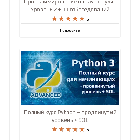
Программирование на Java с нуля -
Уровень 2 + 10 собеседований










5
Подробнее
Полный курс Python – продвинутый
уровень + SQL