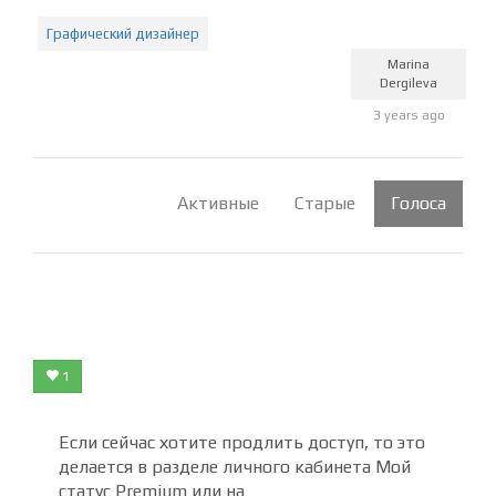
осени время освободится. Как продлить доступ к
знаниям.
Графический дизайнер
Marina
Dergileva
3 years ago
Активные
Старые
Голоса
1