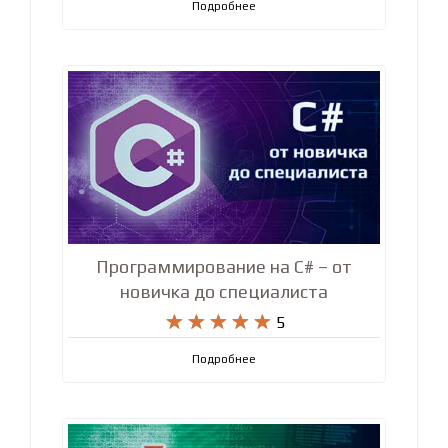










4.9
Подробнее
Программирование на C# – от
новичка до специалиста










5
Подробнее