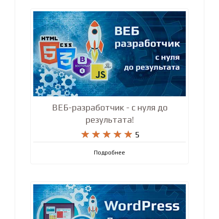
Подробнее
ВЕБ-разработчик - с нуля до
результата!










5
Подробнее