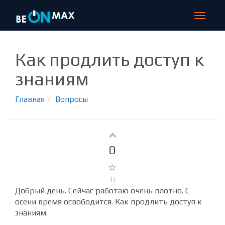
МЕГА-РАСПРОДАЖА на beONmax!!!
СКИДКА 70% НА ВСЕ КУРСЫ - ПОЛНОЕ ОБУЧЕНИЕ от 240 руб в месяц!
Узнать подробнее >>>
Toggle
navigat
Как продлить доступ к
знаниям
Главная
Вопросы
0
0
Добрый день. Сейчас работаю очень плотно. С