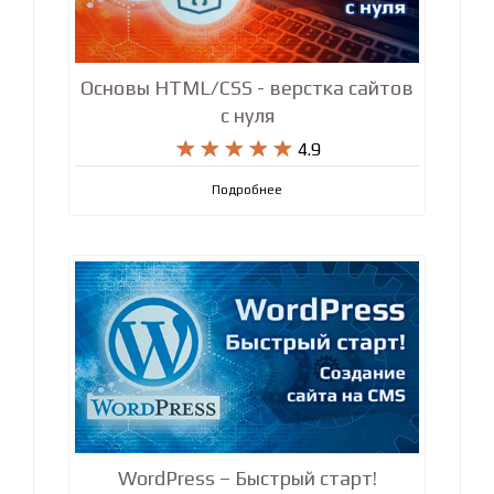
Основы HTML/CSS - верстка сайтов
с нуля










4.9
Подробнее