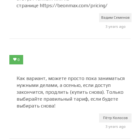
Если сейчас хотите продлить доступ, то это
делается в разделе личного кабинета Мой
статус Premium или на
странице https://beonmax.com/pricing/
Вадим Семенов
3 years ago
0
Как вариант, можете просто пока заниматься
нужными делами, а осенью, если доступ
закончится, продлить (купить снова). Только
выбирайте правильный тариф, если будете
выбирать снова!
Пётр Колосов