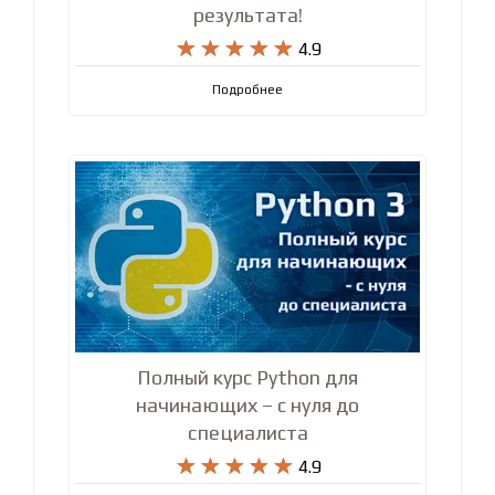
JavaScript - полный курс с нуля до
результата!










4.9
Подробнее
Полный курс Python для
начинающих – с нуля до
специалиста