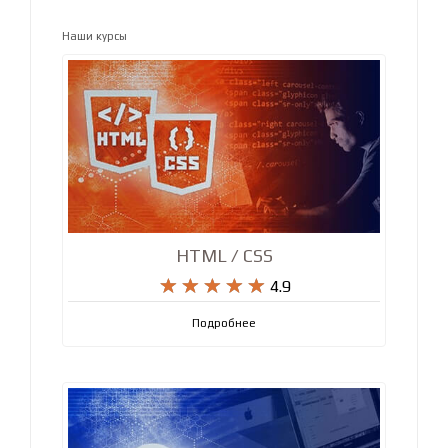
Ответ
Наши курсы
HTML / CSS










4.9
Подробнее