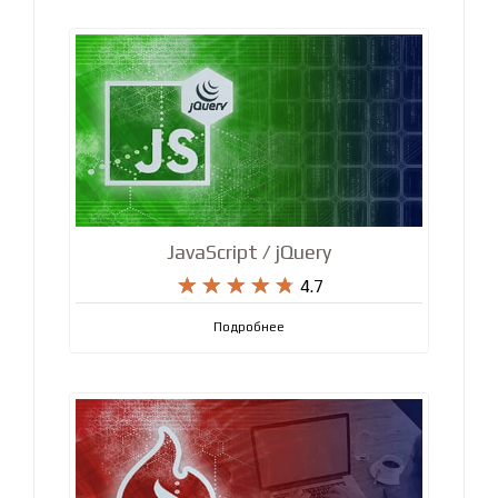
Подробнее
JavaScript / jQuery










4.7
Подробнее