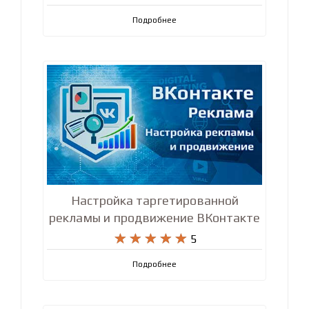
продвижение сайтов










5
Подробнее
Настройка таргетированной
рекламы и продвижение ВКонтакте










5
Подробнее