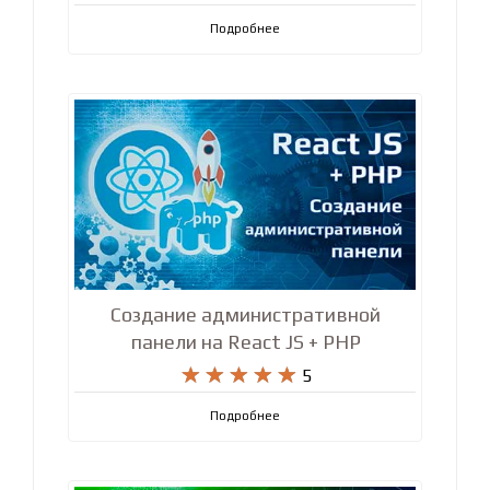
SQL и PostgreSQL для начинающих










5
Подробнее
Создание административной
панели на React JS + PHP










5
Подробнее