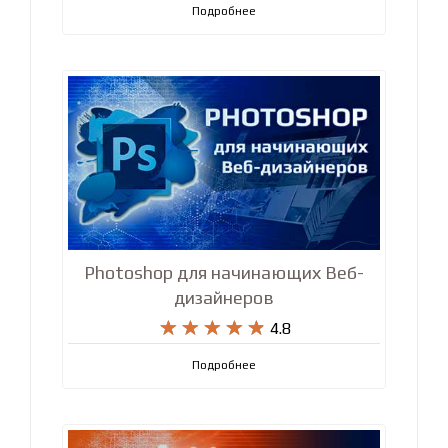










4.9
Подробнее
Photoshop для начинающих Веб-
дизайнеров










4.8
Подробнее