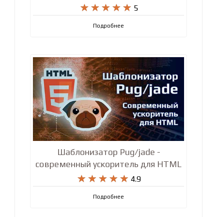
WordPress – Быстрый старт!










5
Подробнее
Шаблонизатор Pug/jade -
современный ускоритель для HTML










4.9