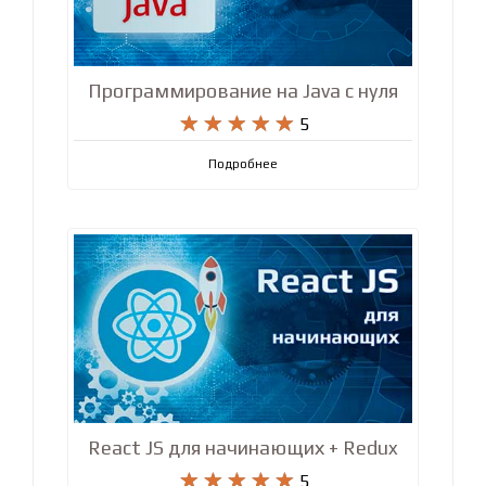
Программирование на Java с нуля










5
Подробнее