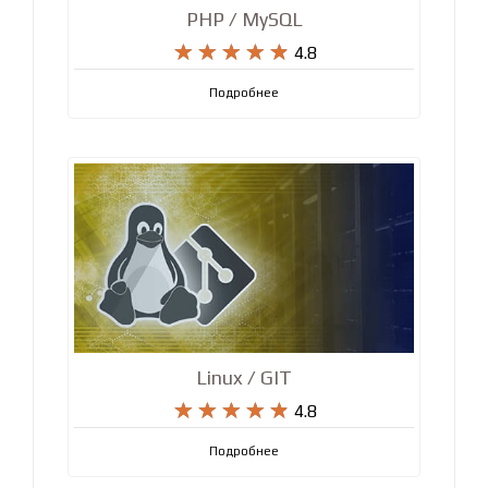
PHP / MySQL










4.8
Подробнее
Linux / GIT










4.8