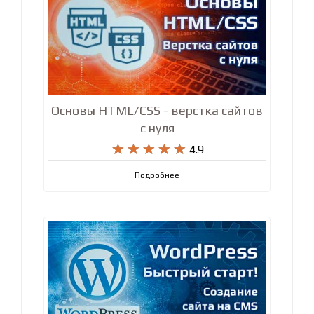
Основы HTML/CSS - верстка сайтов
с нуля










4.9
Подробнее