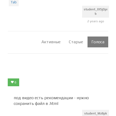
думая это потому что комп старый
Tab
student_0t5jDpi
b
2 years ago
Активные
Старые
Голоса
0
под видео есть рекомендации - нужно