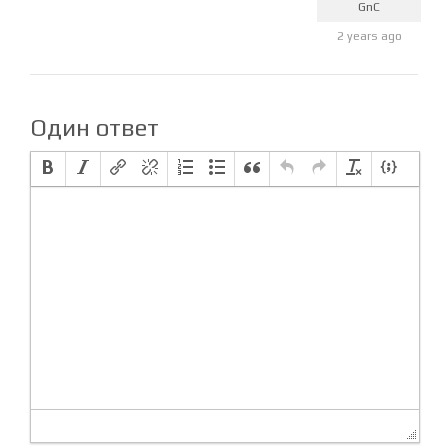
сохранить файл в .html
student_Mz8pk
GnC
2 years ago
Один ответ