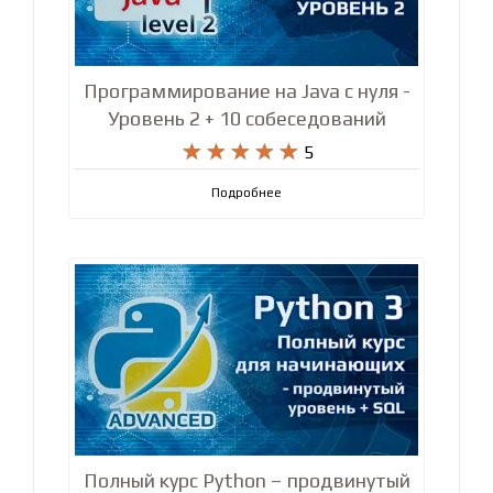
Программирование на Java с нуля -
Уровень 2 + 10 собеседований










5
Подробнее