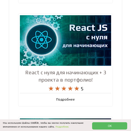










5
Подробнее
React с нуля для начинающих + 3
проекта в портфолио!










5
Подробнее
Мы используем файлы cookie, чтобы вы могли получить наилучшие
OK
впечатления от использования нашего сайта.
Подробнее.