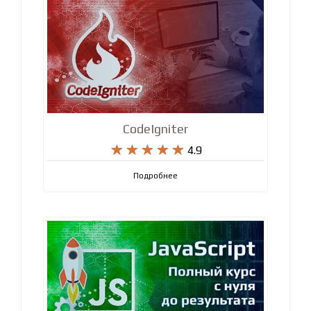
CodeIgniter










4.9
Подробнее