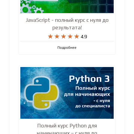
JavaScript - полный курс с нуля до
результата!










4.9
Подробнее