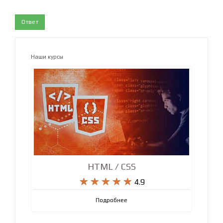
Ответ
Наши курсы
HTML / CSS










4.9