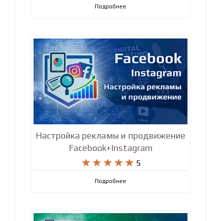
рекламы и продвижение ВКонтакте










5
Подробнее
Настройка рекламы и продвижение
Facebook+Instagram










5
Подробнее