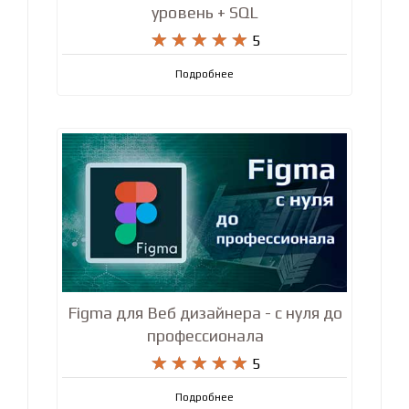
Полный курс Python – продвинутый
уровень + SQL










5
Подробнее
Figma для Веб дизайнера - с нуля до
профессионала