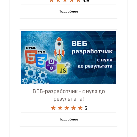
Шаблонизатор Pug/jade -
современный ускоритель для HTML










4.9
Подробнее
ВЕБ-разработчик - с нуля до
результата!










5
Подробнее