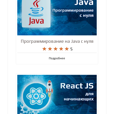
Программирование на Java с нуля










5
Подробнее