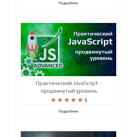










5
Подробнее
Практический JavaScript -
продвинутый уровень










5
Подробнее