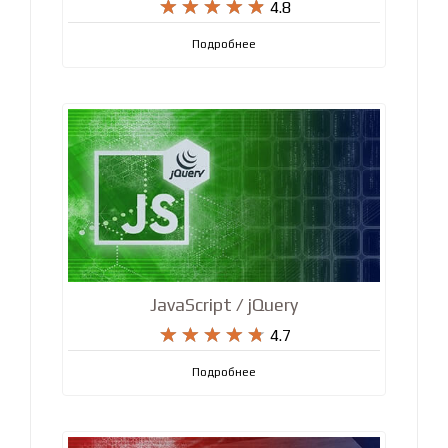
Linux / GIT










4.8
Подробнее
JavaScript / jQuery










4.7
Подробнее