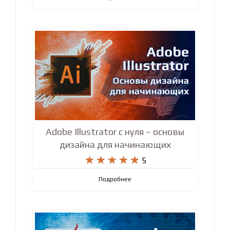










4.8
Подробнее
Adobe Illustrator с нуля – основы
дизайна для начинающих










5
Подробнее