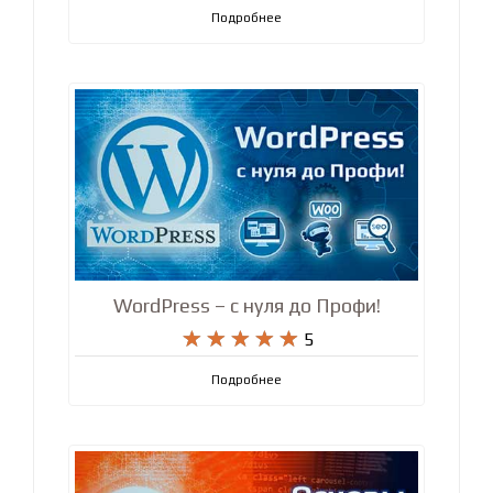
сайтов на Python










4.9
Подробнее
WordPress – с нуля до Профи!










5
Подробнее