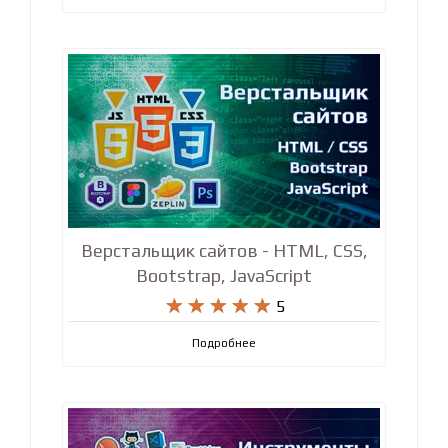










5
Подробнее
Верстальщик сайтов - HTML, CSS,
Bootstrap, JavaScript










5
Подробнее