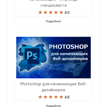
Полный курс Python для
начинающих – с нуля до
специалиста










4.9
Подробнее
Photoshop для начинающих Веб-
дизайнеров