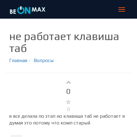
МЕГА-РАСПРОДАЖА на beONmax!!!
СКИДКА 70% НА ВСЕ КУРСЫ - ПОЛНОЕ ОБУЧЕНИЕ от 240 руб в месяц!
Узнать подробнее >>>
Toggle
navigat
не работает клавиша
таб
Главная
Вопросы
0
0
я все делала по этап но клавиша таб не работает я