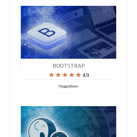
Подробнее
BOOTSTRAP










4.9
Подробнее