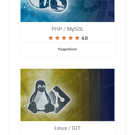
PHP / MySQL










4.8
Подробнее