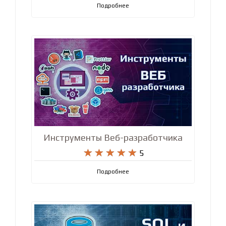










5
Подробнее
Инструменты Веб-разработчика










5
Подробнее