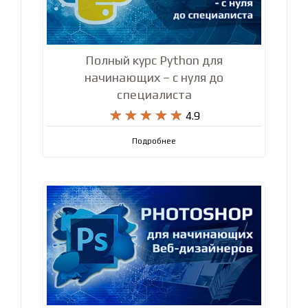
Полный курс Python для
начинающих – с нуля до
специалиста










4.9
Подробнее