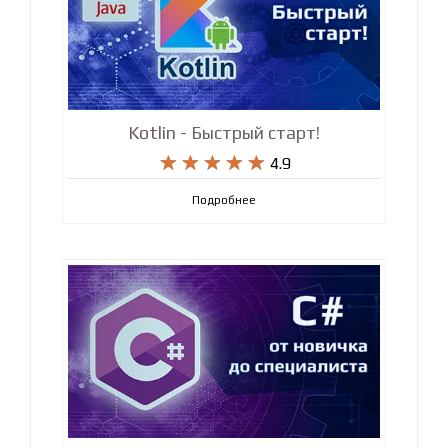
Kotlin - Быстрый старт!










4.9
Подробнее