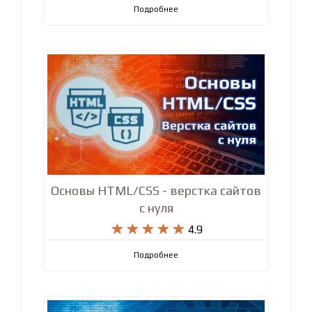
WordPress – с нуля до Профи!










5
Подробнее
Основы HTML/CSS - верстка сайтов
с нуля










4.9
Подробнее