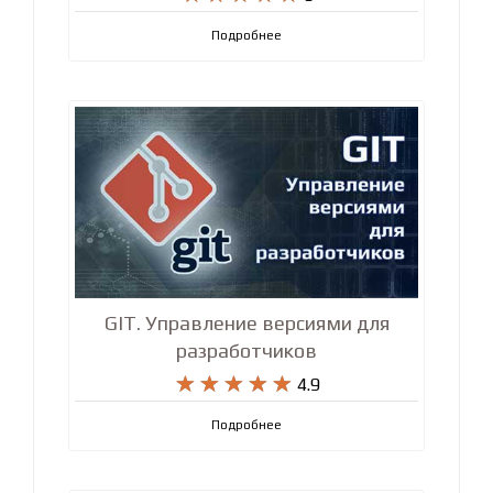
продвинутый уровень










5
Подробнее
GIT. Управление версиями для
разработчиков










4.9
Подробнее