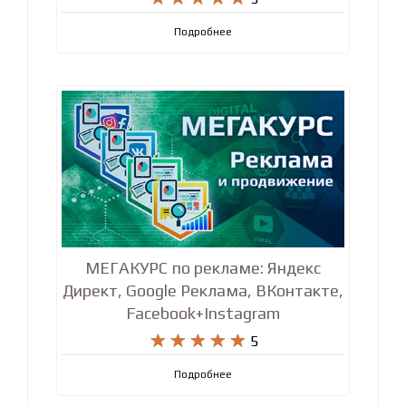
Facebook+Instagram










5
Подробнее
МЕГАКУРС по рекламе: Яндекс
Директ, Google Реклама, ВКонтакте,
Facebook+Instagram










5