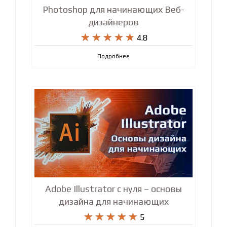
Photoshop для начинающих Веб-
дизайнеров










4.8
Подробнее
Adobe Illustrator с нуля – основы