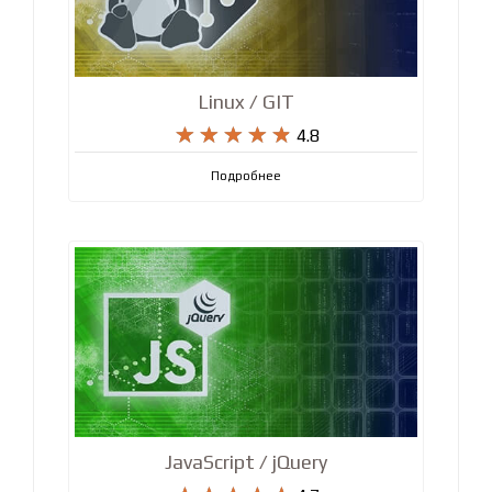
Linux / GIT










4.8
Подробнее