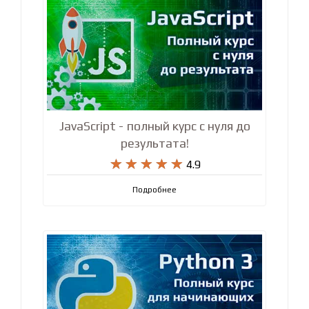
JavaScript - полный курс с нуля до
результата!










4.9
Подробнее