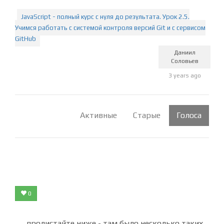
-Пробовал перезагружать сайт и браузер, а также
запускал другие видеоуроки(они работают)
JavaScript - полный курс с нуля до результата. Урок 2.5.
Учимся работать с системой контроля версий Git и с сервисом
GitHub
Даниил
Соловьев
3 years ago
Активные
Старые
Голоса
0