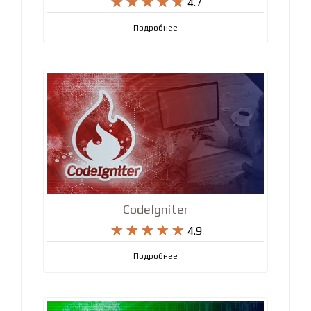
JavaScript / jQuery










4.7
Подробнее
CodeIgniter










4.9
Подробнее