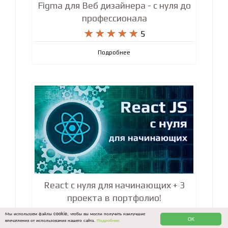
Figma для Веб дизайнера - с нуля до
профессионала










5
Подробнее
React с нуля для начинающих + 3
Мы используем файлы cookie, чтобы вы могли получить наилучшие
OK
впечатления от использования нашего сайта.
Подробнее.
проекта в портфолио!