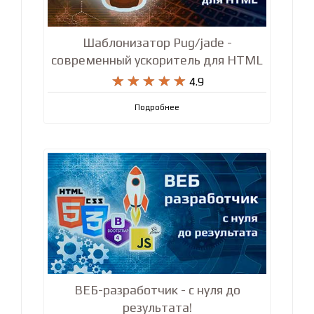
Шаблонизатор Pug/jade -
современный ускоритель для HTML










4.9
Подробнее