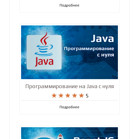
дизайна для начинающих










5
Подробнее
Программирование на Java с нуля










5
Подробнее