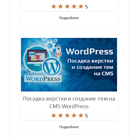
ВЕБ-разработчик - с нуля до
результата!










5
Подробнее
Посадка верстки и создание тем на
CMS WordPress










5