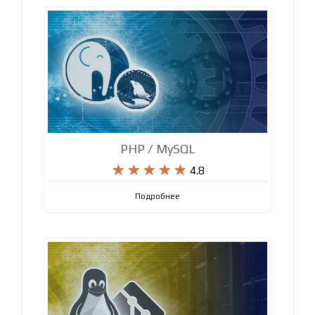
Подробнее
PHP / MySQL










4.8
Подробнее