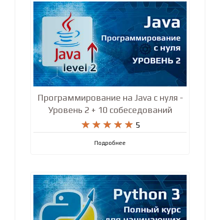
Программирование на Java с нуля -
Уровень 2 + 10 собеседований










5
Подробнее