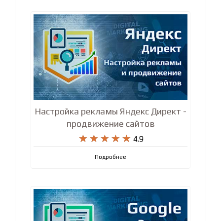
Подробнее
Настройка рекламы Яндекс Директ -
продвижение сайтов










4.9
Подробнее