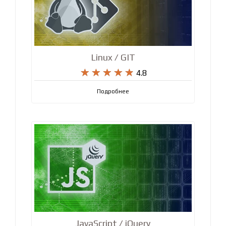
Linux / GIT










4.8
Подробнее
JavaScript / jQuery