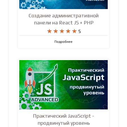
Создание административной
панели на React JS + PHP










5
Подробнее
Практический JavaScript -
продвинутый уровень