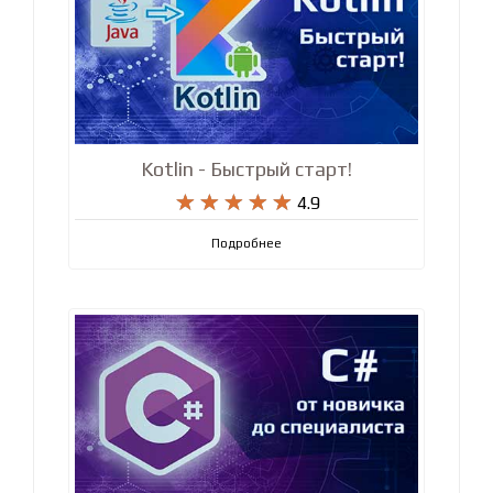
Kotlin - Быстрый старт!










4.9
Подробнее