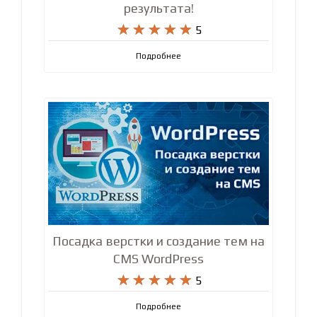
результата!










5
Подробнее
Посадка верстки и создание тем на
CMS WordPress










5
Подробнее