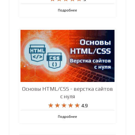
Подробнее
Основы HTML/CSS - верстка сайтов
с нуля










4.9
Подробнее