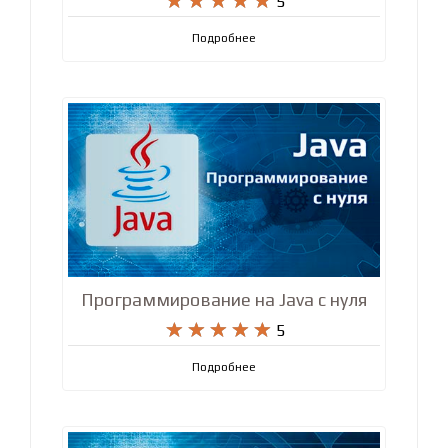










5
Подробнее
Программирование на Java с нуля










5
Подробнее