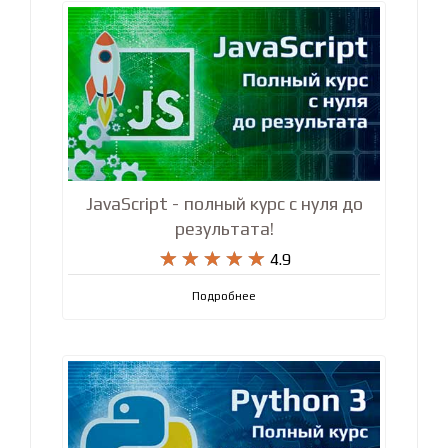
JavaScript - полный курс с нуля до
результата!










4.9
Подробнее