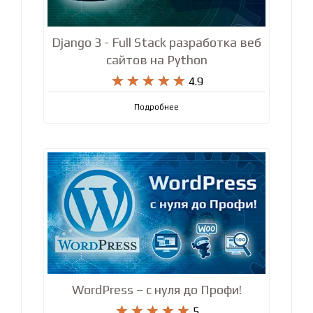
Django 3 - Full Stack разработка веб
сайтов на Python










4.9
Подробнее
WordPress – с нуля до Профи!










5