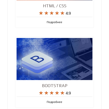
HTML / CSS










4.9
Подробнее
BOOTSTRAP










4.9
Подробнее