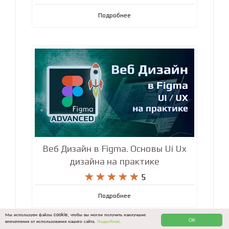
Подробнее
Веб Дизайн в Figma. Основы Ui Ux
дизайна на практике










5
Подробнее
Мы используем файлы cookie, чтобы вы могли получить наилучшие
OK
впечатления от использования нашего сайта.
Подробнее.