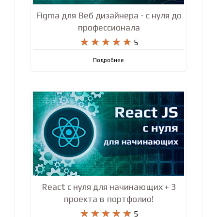
Figma для Веб дизайнера - с нуля до
профессионала










5
Подробнее
React с нуля для начинающих + 3
проекта в портфолио!










5