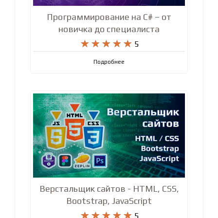
Программирование на C# – от
новичка до специалиста










5
Подробнее
Верстальщик сайтов - HTML, CSS,
Bootstrap, JavaScript










5