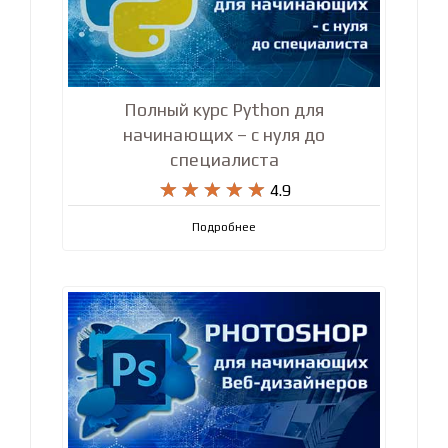
Полный курс Python для
начинающих – с нуля до
специалиста










4.9
Подробнее