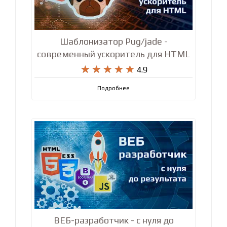
Шаблонизатор Pug/jade -
современный ускоритель для HTML










4.9
Подробнее
ВЕБ-разработчик - с нуля до