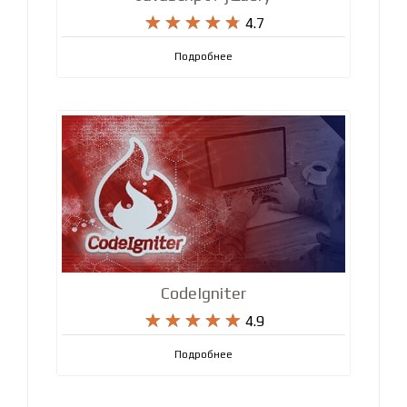










4.7
Подробнее
CodeIgniter










4.9
Подробнее