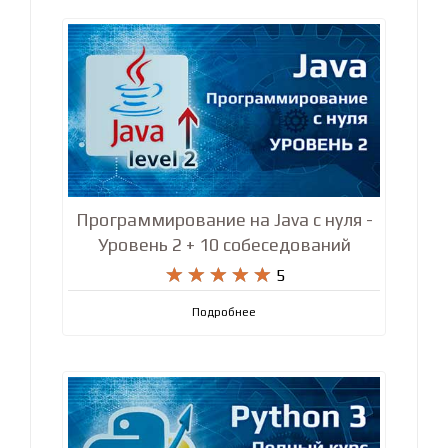
Программирование на Java с нуля -
Уровень 2 + 10 собеседований










5
Подробнее