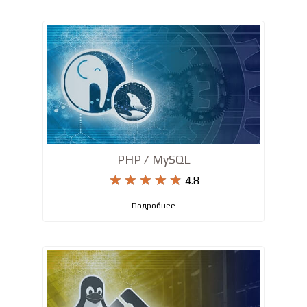
PHP / MySQL










4.8
Подробнее