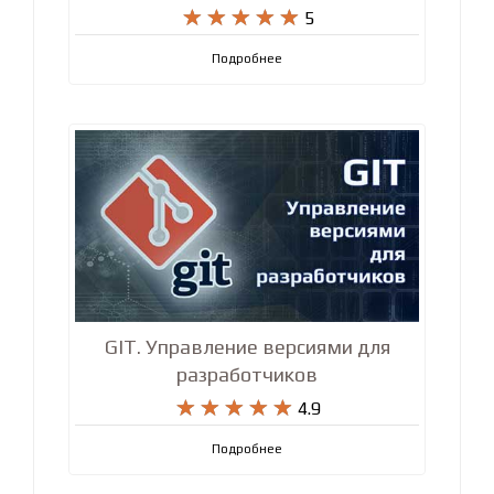










5
Подробнее
GIT. Управление версиями для
разработчиков










4.9
Подробнее