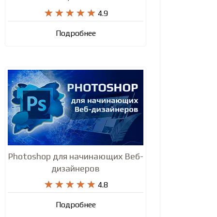










4.9
Подробнее
Photoshop для начинающих Веб-
дизайнеров










4.8
Подробнее