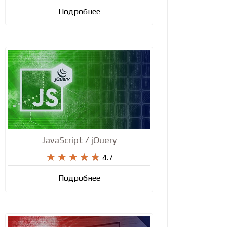
Подробнее
JavaScript / jQuery










4.7
Подробнее