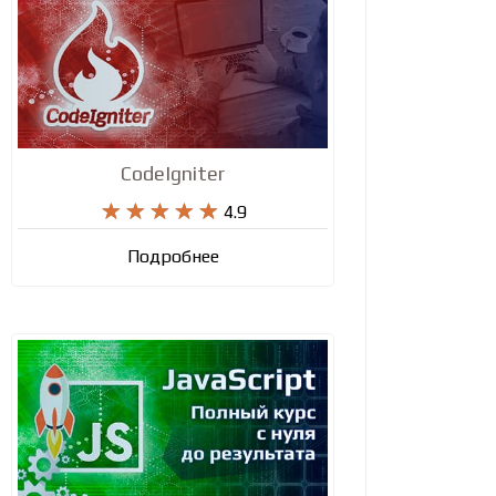
CodeIgniter










4.9
Подробнее