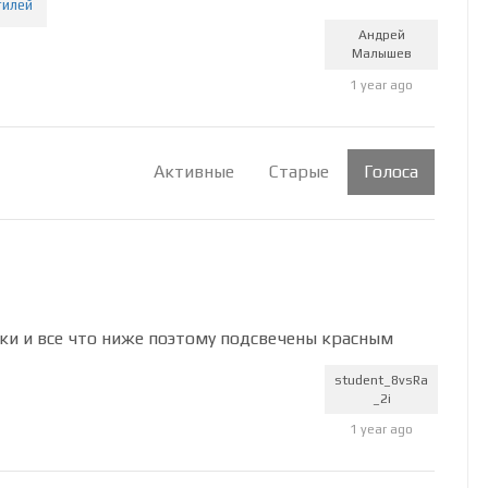
тилей
Андрей
Малышев
1 year ago
Активные
Старые
Голоса
ки и все что ниже поэтому подсвечены красным
student_8vsRa
_2i
1 year ago