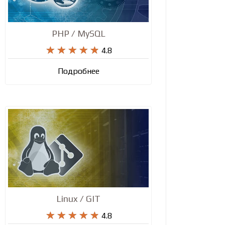
PHP / MySQL










4.8
Подробнее
Linux / GIT










4.8