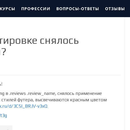
 КУРСЫ
ПРОФЕССИИ
ВОПРОСЫ-ОТВЕТЫ
ОТЗЫВЫ
тировке снялось
й?
!
g в .reviews .review_name, снялось применение
я стилей футера, высвечиваются красным цветом
ex.ru/d/3C5l_BRJV-v3xQ
Yt3g