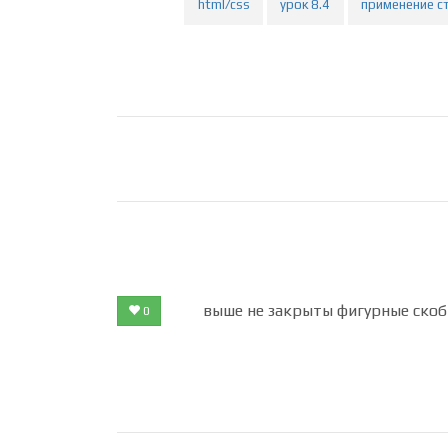
html/css
урок 8.4
применение с
выше не закрыты фигурные скоб
0