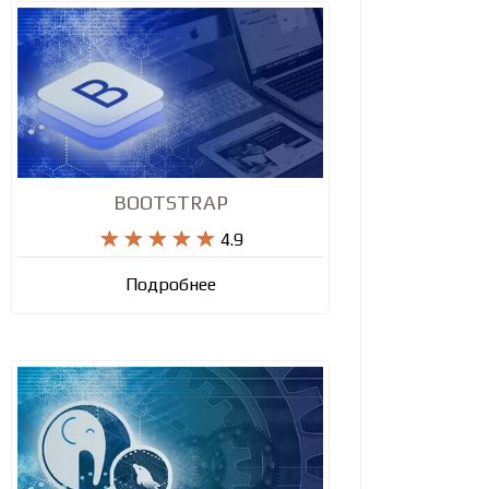
BOOTSTRAP










4.9
Подробнее