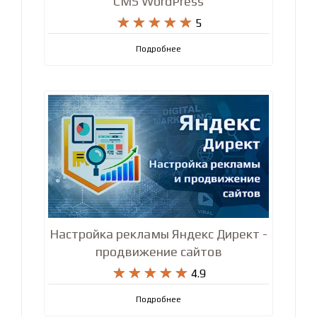
CMS WordPress










5
Подробнее
Настройка рекламы Яндекс Директ -
продвижение сайтов










4.9
Подробнее