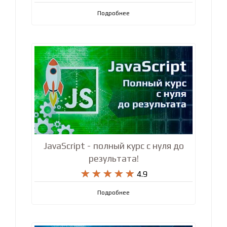
Подробнее
JavaScript - полный курс с нуля до
результата!










4.9
Подробнее