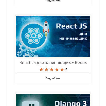
Подробнее
React JS для начинающих + Redux










5
Подробнее