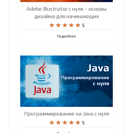
Adobe Illustrator с нуля – основы
дизайна для начинающих










5
Подробнее
Программирование на Java с нуля










5