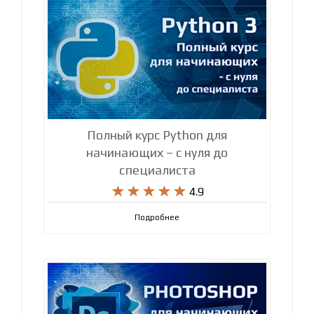
Полный курс Python для
начинающих – с нуля до
специалиста










4.9
Подробнее