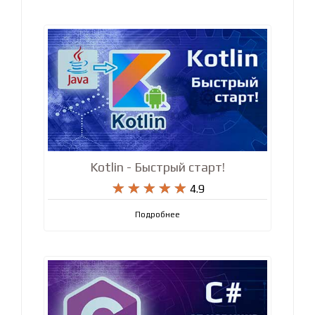
Kotlin - Быстрый старт!










4.9
Подробнее