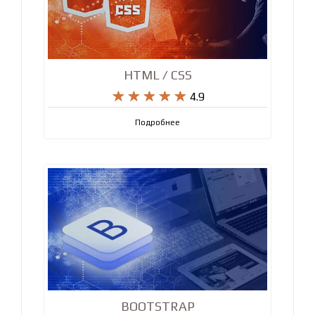
HTML / CSS










4.9
Подробнее
BOOTSTRAP