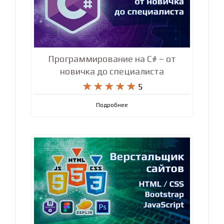
Программирование на C# – от
новичка до специалиста










5
Подробнее