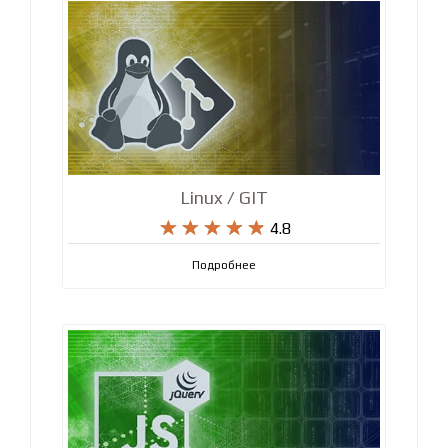
Linux / GIT










4.8
Подробнее