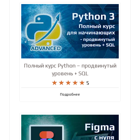
Полный курс Python – продвинутый
уровень + SQL










5
Подробнее