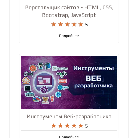
Верстальщик сайтов - HTML, CSS,
Bootstrap, JavaScript










5
Подробнее
Инструменты Веб-разработчика










5
Подробнее