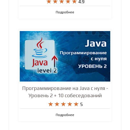










4.9
Подробнее
Программирование на Java с нуля -
Уровень 2 + 10 собеседований










5
Подробнее