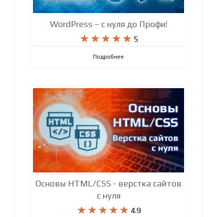
WordPress – с нуля до Профи!










5
Подробнее
Основы HTML/CSS - верстка сайтов
с нуля










4.9