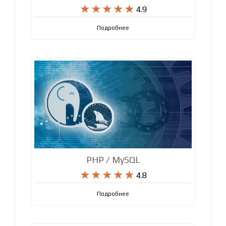










4.9
Подробнее
PHP / MySQL










4.8
Подробнее