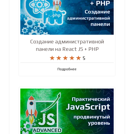
Создание административной
панели на React JS + PHP










5
Подробнее