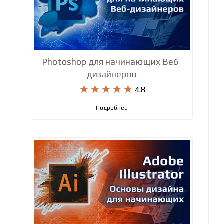
Photoshop для начинающих Веб-
дизайнеров










4.8
Подробнее