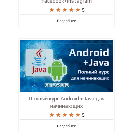
Facebook+Instagram










5
Подробнее
Полный курс Android + Java для
начинающих










5
Подробнее