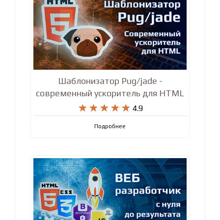
Шаблонизатор Pug/jade -
современный ускоритель для HTML










4.9
Подробнее