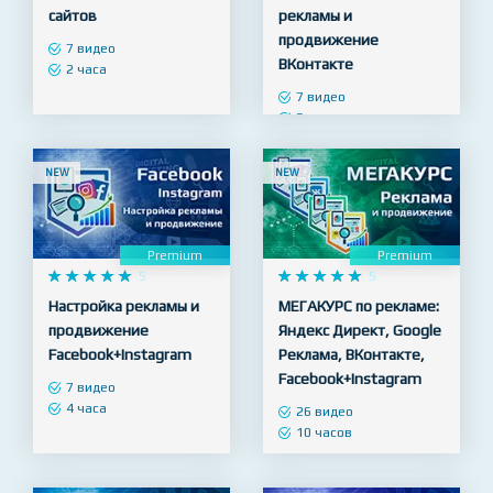
Настройка рекламы
Настройка
Google - продвижение
таргетированной
сайтов
рекламы и
продвижение
7 видео
ВКонтакте
2 часа
7 видео
3 часа
NEW
NEW
Premium
Premium










5










5
Настройка рекламы и
МЕГАКУРС по рекламе:
продвижение
Яндекс Директ, Google
Facebook+Instagram
Реклама, ВКонтакте,
Facebook+Instagram
7 видео
4 часа
26 видео