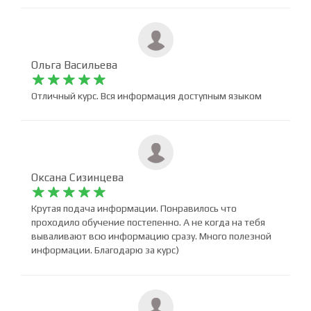










Все супер!
Ольга Васильева










Отличный курс. Вся информация доступным языком
Оксана Сизинцева










Крутая подача информации. Понравилось что
проходило обучение постепенно. А не когда на тебя
вываливают всю информацию сразу. Много полезной
информации. Благодарю за курс)