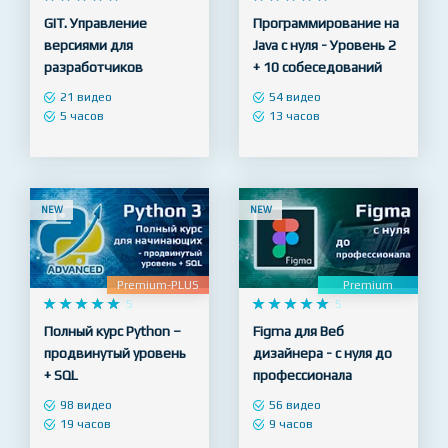
Premium
Premium-PLUS










4.9










5
GIT. Управление
Программирование на
версиями для
Java с нуля - Уровень 2
разработчиков
+ 10 собеседований
21 видео
54 видео
5 часов
13 часов
NEW
NEW
Premium-PLUS
Premium










5










5
Полный курс Python –
Figma для Веб
продвинутый уровень
дизайнера - с нуля до
+ SQL
профессионала