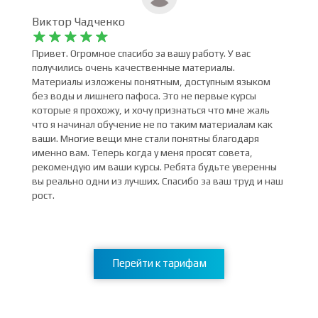
Виктор Чадченко










Привет. Огромное спасибо за вашу работу. У вас
получились очень качественные материалы.
Материалы изложены понятным, доступным языком
без воды и лишнего пафоса. Это не первые курсы
которые я прохожу, и хочу признаться что мне жаль
что я начинал обучение не по таким материалам как
ваши. Многие вещи мне стали понятны благодаря
именно вам. Теперь когда у меня просят совета,
рекомендую им ваши курсы. Ребята будьте уверенны
вы реально одни из лучших. Спасибо за ваш труд и наш
рост.
Перейти к тарифам