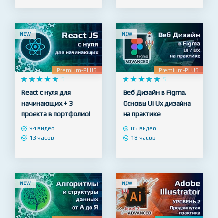
98 видео
56 видео
19 часов
9 часов
NEW
NEW
Premium-PLUS
Premium-PLUS










5










5
React с нуля для
Веб Дизайн в Figma.
начинающих + 3
Основы Ui Ux дизайна
проекта в портфолио!
на практике
94 видео
85 видео
13 часов
18 часов
NEW
NEW