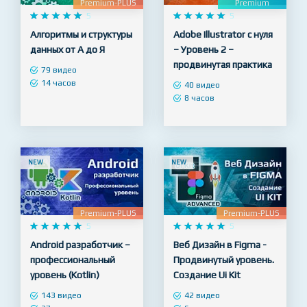
Premium-PLUS
Premium










5










5
Алгоритмы и структуры
Adobe Illustrator с нуля
данных от А до Я
– Уровень 2 –
продвинутая практика
79 видео
14 часов
40 видео
8 часов
NEW
NEW
Premium-PLUS
Premium-PLUS










5










5
Android разработчик –
Веб Дизайн в Figma -
профессиональный
Продвинутый уровень.