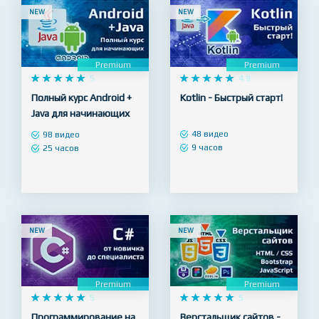
10 часов
NEW
NEW
Premium
Premium










5










4.9
Полный курс Android +
Kotlin - Быстрый старт!
Java для начинающих
48 видео
98 видео
9 часов
25 часов
NEW
NEW