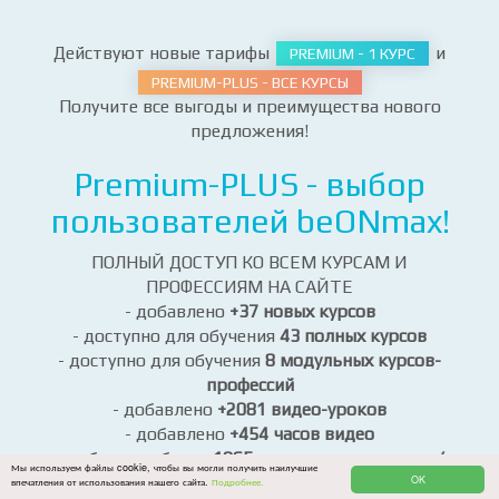
при оплате заказа
Действуют новые тарифы
и
PREMIUM - 1 КУРС
PREMIUM-PLUS - ВСЕ КУРСЫ
Получите все выгоды и преимущества нового
предложения!
Premium-PLUS - выбор
пользователей beONmax!
ПОЛНЫЙ ДОСТУП КО ВСЕМ КУРСАМ И
ПРОФЕССИЯМ НА САЙТЕ
- добавлено
+37 новых курсов
- доступно для обучения
43 полных курсов
- доступно для обучения
8 модульных курсов-
профессий
Мы используем файлы cookie, чтобы вы могли получить наилучшие
- добавлено
+2081 видео-уроков
OK
впечатления от использования нашего сайта.
Подробнее.
- добавлено
+454 часов видео