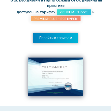
заданиям!
Курс
Веб Дизайн в Figma. Основы Ui Ux дизайна на
практике
доступен на тарифах
и
PREMIUM - 1 КУРС
PREMIUM-PLUS - ВСЕ КУРСЫ
Перейти к тарифам