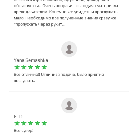
Анна Каплина










Классный курс! Спокойно, вдумчиво, доходчиво
объясняется... Очень понравилась подача материала
преподавателем. Конечно же увидеть и прослушать
мало. Необходимо все полученные знания сразу же
"пропускать через руки"...
Yana Semashka










Все отлично!! Отличная подача, было приятно
послушать.
E. D.