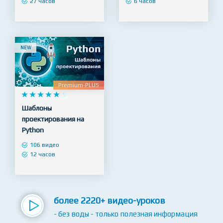
уровень (Kotlin)
Создание Ui Kit
143 видео
42 видео
27 часов
6 часов
NEW
Premium-PLUS










5
Шаблоны
проектирования на
Python
106 видео
12 часов