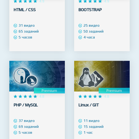
Premium
Premium










4.9










4.9
HTML / CSS
BOOTSTRAP
31 видео
25 видео
65 заданий
50 заданий
5 часов
4 часа
Premium
Premium










4.8










4.8
PHP / MySQL
Linux / GIT
37 видео
11 видео