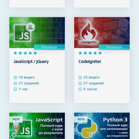
69 заданий
15 заданий
5 часов
1 час
Premium
Premium










4.7










4.9
JavaScript / jQuery
CodeIgniter
10 видео
25 видео
21 заданий
27 заданий
1 час
6 часов
NEW
NEW