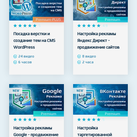
NEW
NEW
Premium-PLUS
Premium










5










4.9
Посадка верстки и
Настройка рекламы
создание тем на CMS
Яндекс Директ -
WordPress
продвижение сайтов
24 видео
8 видео
6 часов
2 часа
NEW
NEW
Premium
Premium










5










5