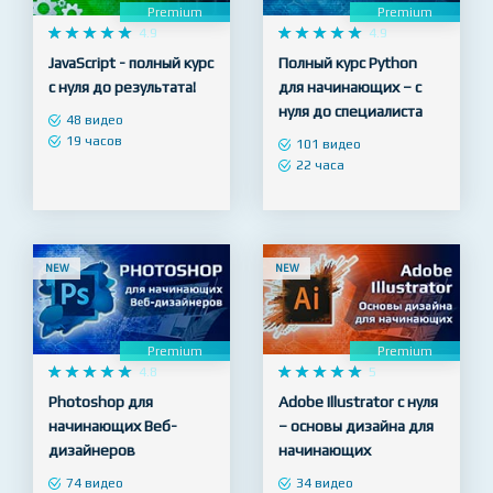
Premium
Premium










4.9










4.9
JavaScript - полный курс
Полный курс Python
с нуля до результата!
для начинающих – с
нуля до специалиста
48 видео
19 часов
101 видео
22 часа
NEW
NEW
Premium
Premium










4.8










5
Photoshop для
Adobe Illustrator с нуля
начинающих Веб-
– основы дизайна для