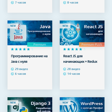
дизайнеров
начинающих
74 видео
34 видео
7 часов
8 часов
NEW
NEW
Premium
Premium-PLUS










5










5
Программирование на
React JS для
Java с нуля
начинающих + Redux
29 видео
28 видео
6 часов
14 часов