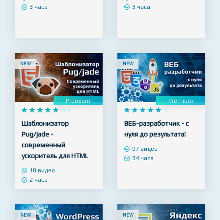
верстка сайтов с нуля
старт!
8 видео
8 видео
3 часа
3 часа
NEW
NEW
Premium
Premium










4.9










5
Шаблонизатор
ВЕБ-разработчик - с
Pug/jade -
нуля до результата!
современный
97 видео
ускоритель для HTML
34 часа
18 видео
2 часа