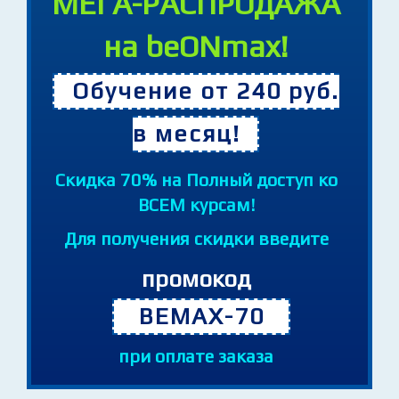
Часов
Минут
Секунд
МЕГА-РАСПРОДАЖА
на beONmax!
Обучение от 240 руб.
в месяц!
Cкидка 70% на Полный доступ ко
ВСЕМ курсам!
Для получения скидки введите
промокод
BEMAX-70