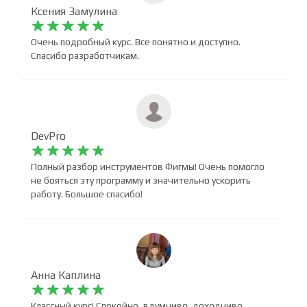
Ксения Замулина










Очень подробный курс. Все понятно и доступно.
Спасибо разработчикам.
DevPro










Полный разбор инструментов Фигмы! Очень помогло
не бояться эту программу и значительно ускорить
работу. Большое спасибо!