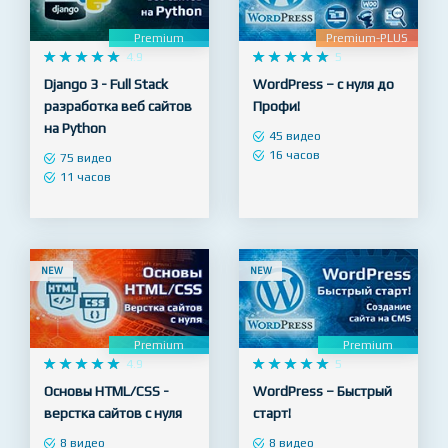
NEW
NEW
Premium
Premium-PLUS










4.9










5
Django 3 - Full Stack
WordPress – с нуля до
разработка веб сайтов
Профи!
на Python
45 видео
16 часов
75 видео
11 часов
NEW
NEW
Premium
Premium










4.9










5
Основы HTML/CSS -
WordPress – Быстрый