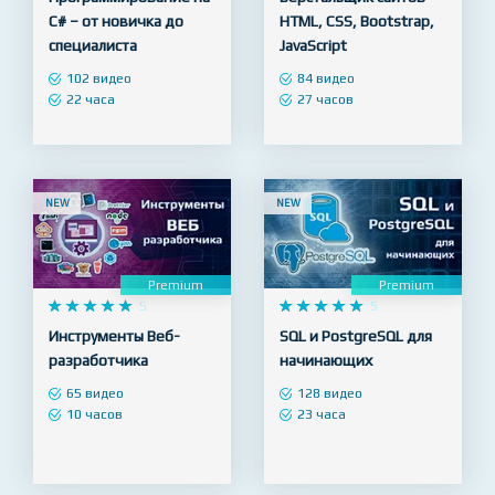
Premium
Premium










5










5
Программирование на
Верстальщик сайтов -
C# – от новичка до
HTML, CSS, Bootstrap,
специалиста
JavaScript
102 видео
84 видео
22 часа
27 часов
NEW
NEW
Premium
Premium










5










5
Инструменты Веб-
SQL и PostgreSQL для
разработчика
начинающих
65 видео
128 видео
10 часов
23 часа