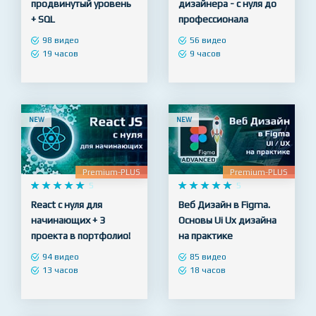










5










5
Полный курс Python –
Figma для Веб
продвинутый уровень
дизайнера - с нуля до
+ SQL
профессионала
98 видео
56 видео
19 часов
9 часов
NEW
NEW
Premium-PLUS
Premium-PLUS










5










5
React с нуля для
Веб Дизайн в Figma.
начинающих + 3
Основы Ui Ux дизайна
проекта в портфолио!
на практике
94 видео
85 видео
13 часов
18 часов