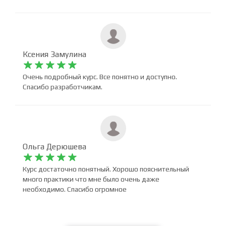
рекомендую им ваши курсы. Ребята будьте уверенны
вы реально одни из лучших. Спасибо за ваш труд и наш
рост.
Ксения Замулина










Очень подробный курс. Все понятно и доступно.
Спасибо разработчикам.
Ольга Дерюшева










Курс достаточно понятный. Хорошо пояснительный
много практики что мне было очень даже
необходимо. Спасибо огромное