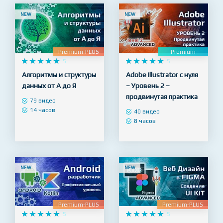
NEW
NEW
Premium-PLUS
Premium










5










5
Алгоритмы и структуры
Adobe Illustrator с нуля
данных от А до Я
– Уровень 2 –
продвинутая практика
79 видео
14 часов
40 видео
8 часов
NEW
NEW