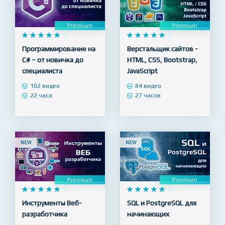
NEW
NEW
Premium
Premium










5










5
Программирование на
Верстальщик сайтов -
C# – от новичка до
HTML, CSS, Bootstrap,
специалиста
JavaScript
102 видео
84 видео
22 часа
27 часов
NEW
NEW
Premium
Premium










5










5