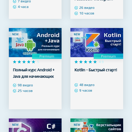
продвижение
Яндекс Директ, Google
Facebook+Instagram
Реклама, ВКонтакте,
Facebook+Instagram
7 видео
4 часа
26 видео
10 часов
NEW
NEW
Premium
Premium










5










4.9
Полный курс Android +
Kotlin - Быстрый старт!
Java для начинающих
48 видео
98 видео
9 часов
25 часов