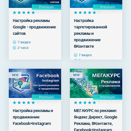
NEW
NEW
Premium
Premium










5










5
Настройка рекламы
Настройка
Google - продвижение
таргетированной
сайтов
рекламы и
продвижение
7 видео
ВКонтакте
2 часа
7 видео
3 часа
NEW
NEW
Premium
Premium










5










5
Настройка рекламы и
МЕГАКУРС по рекламе: