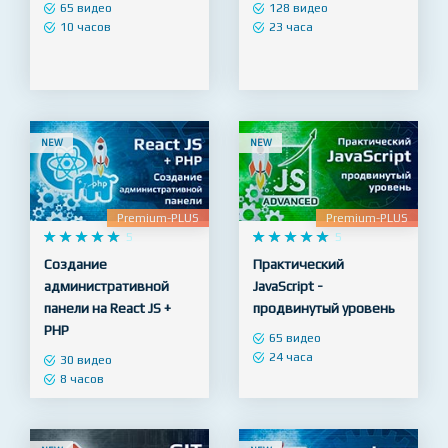
Инструменты Веб-
SQL и PostgreSQL для
разработчика
начинающих
65 видео
128 видео
10 часов
23 часа
NEW
NEW
Premium-PLUS
Premium-PLUS










5










5
Создание
Практический
административной
JavaScript -
панели на React JS +
продвинутый уровень
PHP
65 видео
24 часа
30 видео
8 часов