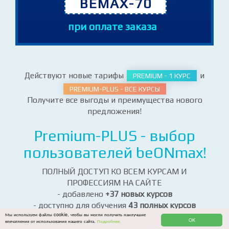
промокод
BEMAX-70
при оплате заказа
Действуют новые тарифы
и
PREMIUM - 1 КУРС
PREMIUM-PLUS - ВСЕ КУРСЫ
Получите все выгоды и преимущества нового
предложения!
Premium-PLUS - выбор
пользователей beONmax!
ПОЛНЫЙ ДОСТУП КО ВСЕМ КУРСАМ И
ПРОФЕССИЯМ НА САЙТЕ
Мы используем файлы cookie, чтобы вы могли получить наилучшие
OK
впечатления от использования нашего сайта.
Подробнее.
- добавлено
+37 новых курсов