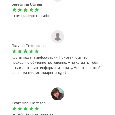
Serebrina Obreja










отличный курс спасибо
Оксана Сизинцева










Крутая подача информации. Понравилось что
проходило обучение постепенно. А не когда на тебя
вываливают всю информацию сразу. Много полезной
информации. Благодарю за курс)