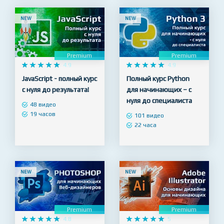
NEW
NEW
Premium
Premium










4.9










4.9
JavaScript - полный курс
Полный курс Python
с нуля до результата!
для начинающих – с
нуля до специалиста
48 видео
19 часов
101 видео
22 часа
NEW
NEW