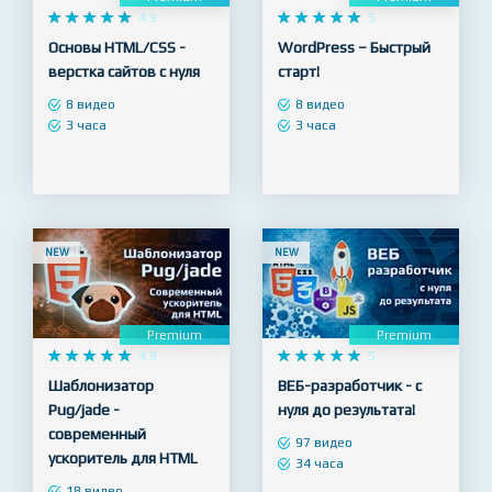
Premium
Premium










4.9










5
Основы HTML/CSS -
WordPress – Быстрый
верстка сайтов с нуля
старт!
8 видео
8 видео
3 часа
3 часа
NEW
NEW
Premium
Premium










4.9










5
Шаблонизатор
ВЕБ-разработчик - с
Pug/jade -
нуля до результата!