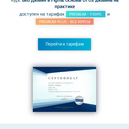
заданиям!
Курс
Веб Дизайн в Figma. Основы Ui Ux дизайна на
практике
доступен на тарифах
и
PREMIUM - 1 КУРС
PREMIUM-PLUS - ВСЕ КУРСЫ
Перейти к тарифам