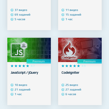
Premium
Premium










4.8










4.8
PHP / MySQL
Linux / GIT
37 видео
11 видео
69 заданий
15 заданий
5 часов
1 час
Premium
Premium










4.7










4.9
JavaScript / jQuery
CodeIgniter
10 видео
25 видео
21 заданий
27 заданий
1 час
6 часов