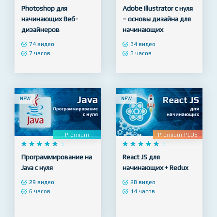
Premium
Premium










4.8










5
Photoshop для
Adobe Illustrator с нуля
начинающих Веб-
– основы дизайна для
дизайнеров
начинающих
74 видео
34 видео
7 часов
8 часов
NEW
NEW
Premium
Premium-PLUS










5










5
Программирование на
React JS для
Java с нуля
начинающих + Redux
29 видео
28 видео