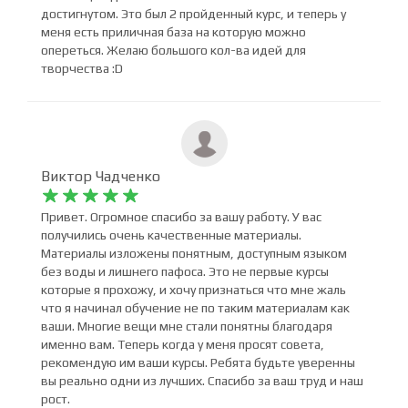
моём самом начале преображения в новой сфере
деятельности, которая восхищает всегда. Очень много
мотивации для того чтобы не останавливаться на
достигнутом. Это был 2 пройденный курс, и теперь у
меня есть приличная база на которую можно
опереться. Желаю большого кол-ва идей для
творчества :D
Виктор Чадченко










Привет. Огромное спасибо за вашу работу. У вас
получились очень качественные материалы.
Материалы изложены понятным, доступным языком
без воды и лишнего пафоса. Это не первые курсы
которые я прохожу, и хочу признаться что мне жаль
что я начинал обучение не по таким материалам как
ваши. Многие вещи мне стали понятны благодаря
именно вам. Теперь когда у меня просят совета,