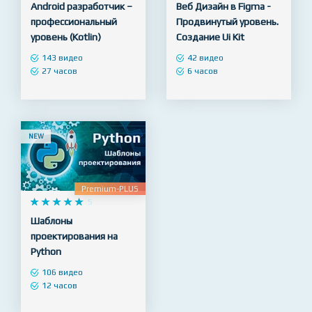
Premium-PLUS
Premium-PLUS










5










5
Android разработчик –
Веб Дизайн в Figma -
профессиональный
Продвинутый уровень.
уровень (Kotlin)
Создание Ui Kit
143 видео
42 видео
27 часов
6 часов
NEW
Premium-PLUS










5
Шаблоны
проектирования на
Python
106 видео