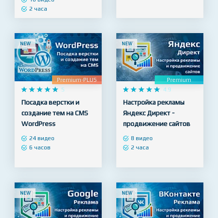
современный
97 видео
ускоритель для HTML
34 часа
18 видео
2 часа
NEW
NEW
Premium-PLUS
Premium










5










4.9
Посадка верстки и
Настройка рекламы
создание тем на CMS
Яндекс Директ -
WordPress
продвижение сайтов
24 видео
8 видео
6 часов
2 часа