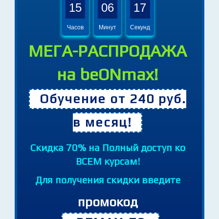
Предложение действует еще:
15
06
15
Часов
Минут
Секунд
МЕГА-РАСПРОДАЖА
на beONmax!
Обучение от 240 руб.
в месяц!
Cкидка 70% на Полный доступ ко
ВСЕМ курсам!
Для получения скидки введите