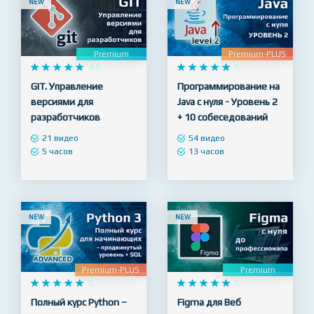
NEW
NEW
Premium
Premium-PLUS










4.9










5
GIT. Управление
Программирование на
версиями для
Java с нуля - Уровень 2
разработчиков
+ 10 собеседований
21 видео
54 видео
5 часов
13 часов
NEW
NEW
Premium-PLUS
Premium