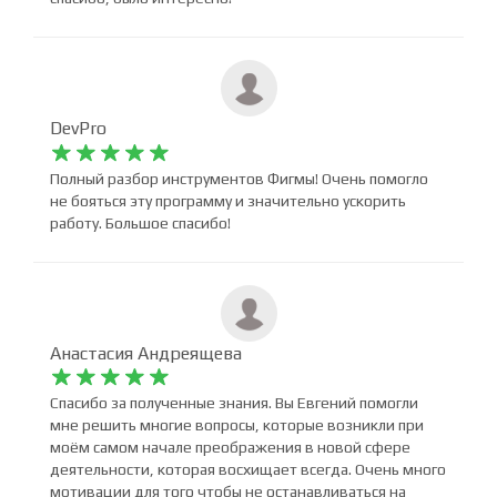
Ecaterina Morozan










спасибо, было интересно!
DevPro










Полный разбор инструментов Фигмы! Очень помогло
не бояться эту программу и значительно ускорить
работу. Большое спасибо!
Анастасия Андреящева










Спасибо за полученные знания. Вы Евгений помогли
мне решить многие вопросы, которые возникли при