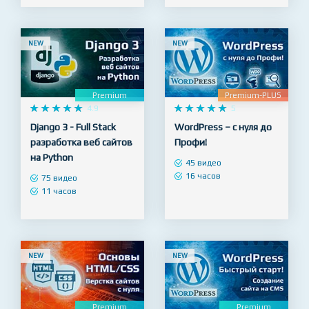
6 часов
14 часов
NEW
NEW
Premium
Premium-PLUS










4.9










5
Django 3 - Full Stack
WordPress – с нуля до
разработка веб сайтов
Профи!
на Python
45 видео
16 часов
75 видео
11 часов
NEW
NEW