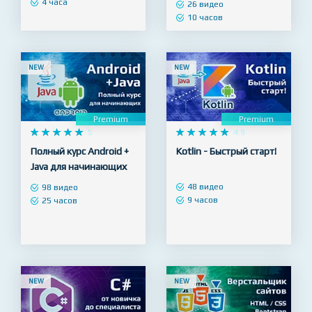
Facebook+Instagram
Реклама, ВКонтакте,
Facebook+Instagram
7 видео
4 часа
26 видео
10 часов
NEW
NEW
Premium
Premium










5










4.9
Полный курс Android +
Kotlin - Быстрый старт!
Java для начинающих
48 видео
98 видео
9 часов
25 часов