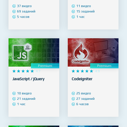
PHP / MySQL
Linux / GIT
37 видео
11 видео
69 заданий
15 заданий
5 часов
1 час
Premium
Premium










4.7










4.9
JavaScript / jQuery
CodeIgniter
10 видео
25 видео
21 заданий
27 заданий
1 час
6 часов