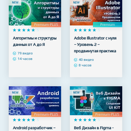
NEW
NEW
Premium-PLUS
Premium










5










5
Алгоритмы и структуры
Adobe Illustrator с нуля
данных от А до Я
– Уровень 2 –
продвинутая практика
79 видео
14 часов
40 видео
8 часов
NEW
NEW
Premium-PLUS
Premium-PLUS