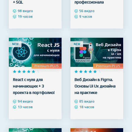
Полный курс Python –
Figma для Веб
продвинутый уровень
дизайнера - с нуля до
+ SQL
профессионала
98 видео
56 видео
19 часов
9 часов
NEW
NEW
Premium-PLUS
Premium-PLUS










5










5
React с нуля для
Веб Дизайн в Figma.
начинающих + 3
Основы Ui Ux дизайна
проекта в портфолио!
на практике
94 видео
85 видео
13 часов
18 часов