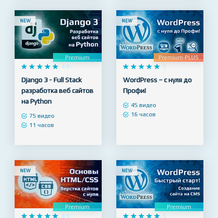
NEW
NEW
Premium
Premium-PLUS










4.9










5
Django 3 - Full Stack
WordPress – с нуля до
разработка веб сайтов
Профи!
на Python
45 видео
16 часов
75 видео
11 часов
NEW
NEW