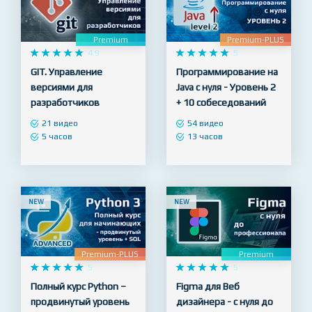
NEW
NEW
Premium
Premium-PLUS










4.9










5
GIT. Управление
Программирование на
версиями для
Java с нуля - Уровень 2
разработчиков
+ 10 собеседований
21 видео
54 видео
5 часов
13 часов
NEW
NEW
Premium-PLUS
Premium










5










5