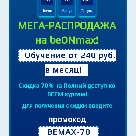
18
45
31
Часов
Минут
Секунд
МЕГА-РАСПРОДАЖА
на beONmax!
Обучение от 240 руб.
в месяц!
Cкидка 70% на Полный доступ ко
ВСЕМ курсам!
Для получения скидки введите