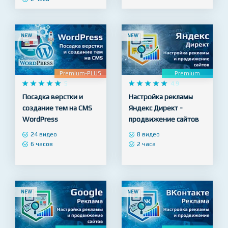
ускоритель для HTML
34 часа
18 видео
2 часа
NEW
NEW
Premium-PLUS
Premium










5










4.9
Посадка верстки и
Настройка рекламы
создание тем на CMS
Яндекс Директ -
WordPress
продвижение сайтов
24 видео
8 видео
6 часов
2 часа
NEW
NEW