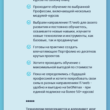
Вы выбрали и хотите пройти несколько
курсов по своему плану
Проходите обучение по выбранной
Профессии, включающей несколько
модулей-курсов
Выбрали направление IT/web для своего
развития и постоянно обучаетесь,
осваиваете новые навыки, изучаете
новые технологии и инструменты, как
базовые, так и продвинутые
Готовы на практике создать
впечатляющее Портфолио из десятков
крутых проектов
Хотите проходить обучение с
максимальной выгодой по стоимости
Пока не определились с будущей
профессией и хотите попробовать свои
силы в разных направлениях IT/web -
удобно и выгодно на beONmax - при
единой подписке на более 50+ курсов!