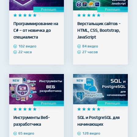
NEW
NEW
Premium
Premium










5










5
Программирование на
Верстальщик сайтов -
C# – от новичка до
HTML, CSS, Bootstrap,
специалиста
JavaScript
102 видео
84 видео
22 часа
27 часов
NEW
NEW
Premium
Premium










5










5
Инструменты Веб-
SQL и PostgreSQL для