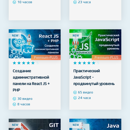
разработчика
начинающих
65 видео
128 видео
10 часов
23 часа
NEW
NEW
Premium-PLUS
Premium-PLUS










5










5
Создание
Практический
административной
JavaScript -
панели на React JS +
продвинутый уровень
PHP
65 видео
24 часа
30 видео
8 часов