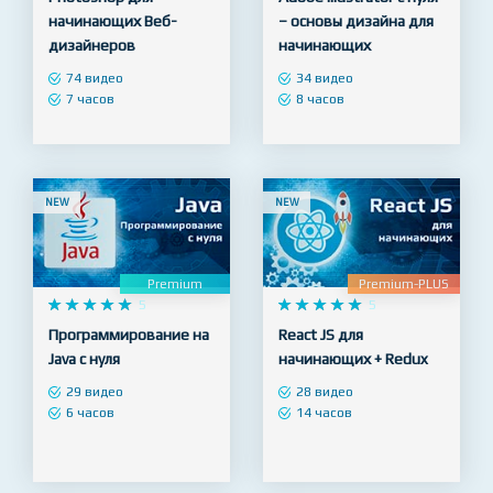
Premium
Premium










4.8










5
Photoshop для
Adobe Illustrator с нуля
начинающих Веб-
– основы дизайна для
дизайнеров
начинающих
74 видео
34 видео
7 часов
8 часов
NEW
NEW
Premium
Premium-PLUS










5










5
Программирование на
React JS для
Java с нуля
начинающих + Redux
29 видео
28 видео
6 часов
14 часов