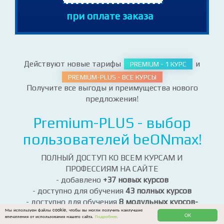
промокод
BEMAX-70
при оплате заказа
Действуют новые тарифы
и
PREMIUM - 1 КУРС
PREMIUM-PLUS - ВСЕ КУРСЫ
Получите все выгоды и преимущества нового
предложения!
Premium-PLUS - выбор
пользователей beONmax!
ПОЛНЫЙ ДОСТУП КО ВСЕМ КУРСАМ И
ПРОФЕССИЯМ НА САЙТЕ
- добавлено
+37 новых курсов
Мы используем файлы cookie, чтобы вы могли получить наилучшие
OK
впечатления от использования нашего сайта.
Подробнее.
- доступно для обучения
43 полных курсов