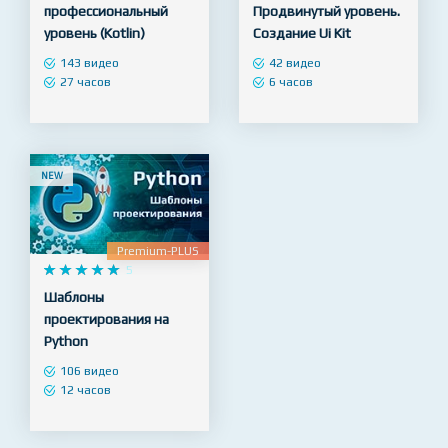










5










5
Android разработчик –
Веб Дизайн в Figma -
профессиональный
Продвинутый уровень.
уровень (Kotlin)
Создание Ui Kit
143 видео
42 видео
27 часов
6 часов
NEW
Premium-PLUS










5
Шаблоны
проектирования на
Python
106 видео
12 часов