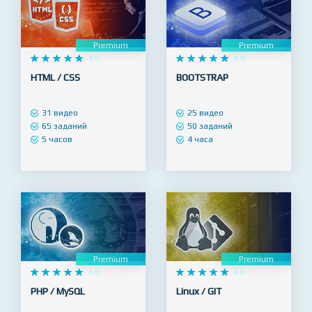
Premium
Premium










4.9










4.9
HTML / CSS
BOOTSTRAP
31 видео
25 видео
65 заданий
50 заданий
5 часов
4 часа
Premium
Premium










4.8










4.8