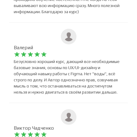










Крутая подача информации. Понравилось что
проходило обучение постепенно. А не когда на тебя
вываливают всю информацию сразу. Много полезной
информации. Благодарю за курс)
Валерий










Безусловно хороший курс, дающий все необходимые
базовые знания, основы по UX/UI-дизайну и
обучающий навыку работы с Figma. Нет "воды", всё
строго по делу. И Автор однозначно прав, озвучивая
мысль о том, что останавливаться на достигнутом
нельзя и нужно двигаться в своём развитии дальше.