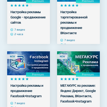
Premium
Premium










5










5
Настройка рекламы
Настройка
Google - продвижение
таргетированной
сайтов
рекламы и
продвижение
7 видео
ВКонтакте
2 часа
7 видео
3 часа
NEW
NEW
Premium
Premium










5










5
Настройка рекламы и
МЕГАКУРС по рекламе:
продвижение
Яндекс Директ, Google