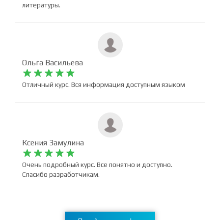
расписано. Структурированно. Круто, что есть
материал для самостоятельной работы. Так же
отдельная благодарность за ссылки и рекомендации
литературы.
Ольга Васильева










Отличный курс. Вся информация доступным языком
Ксения Замулина










Очень подробный курс. Все понятно и доступно.
Спасибо разработчикам.