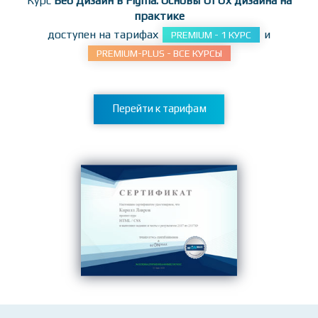
заданиям!
Курс
Веб Дизайн в Figma. Основы Ui Ux дизайна на
практике
доступен на тарифах
и
PREMIUM - 1 КУРС
PREMIUM-PLUS - ВСЕ КУРСЫ
Перейти к тарифам