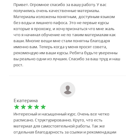
Виктор Чадченко










Привет. Огромное спасибо за вашу работу. У вас
получились очень качественные материалы.
Материалы изложены понятным, доступным языком
без воды и лишнего пафоса. Это не первые курсы
которые я прохожу, и хочу признаться что мне жаль
что я начинал обучение не по таким материалам как
ваши. Многие вещи мне стали понятны благодаря
именно вам. Теперь когда у меня просят совета,
рекомендую им ваши курсы. Ребята будьте уверенны
вы реально одни из лучших. Спасибо за ваш труд и наш
рост.
Екатерина










Интересный и насыщенный курс. Очень все четко