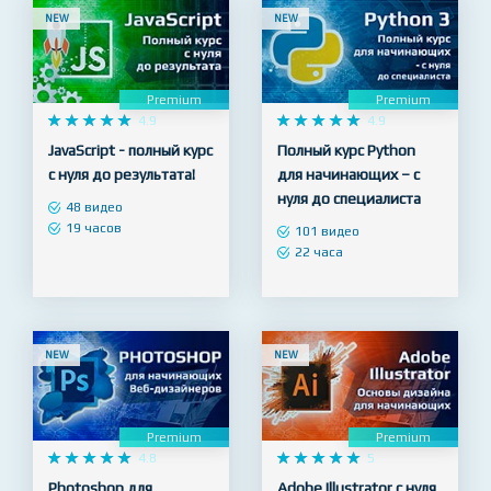
NEW
NEW
Premium
Premium










4.9










4.9
JavaScript - полный курс
Полный курс Python
с нуля до результата!
для начинающих – с
нуля до специалиста
48 видео
19 часов
101 видео
22 часа
NEW
NEW