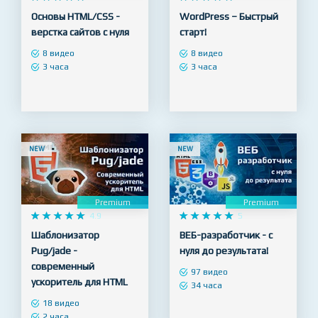
Premium
Premium










4.9










5
Основы HTML/CSS -
WordPress – Быстрый
верстка сайтов с нуля
старт!
8 видео
8 видео
3 часа
3 часа
NEW
NEW
Premium
Premium










4.9










5
Шаблонизатор
ВЕБ-разработчик - с
Pug/jade -
нуля до результата!
современный
97 видео