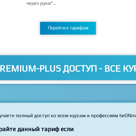
Классный курс! Спокойно, вдумчиво, доходчиво о
понравилась подача материала преподавателем
прослушать мало. Необходимо все полученные з
через руки"...
Перейти к тарифам
REMIUM-PLUS ДОСТУП - ВСЕ КУ
учаете полный доступ ко всем курсам и профессиям beONm