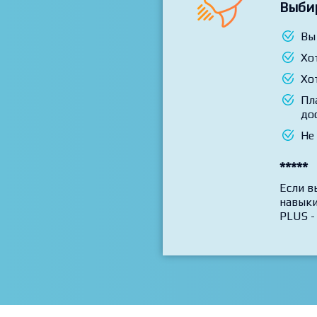
Вы пол
Ui Ux 
Выби
Вы
Хо
Хо
Пл
до
Не
*****
Если в
навыки
PLUS -