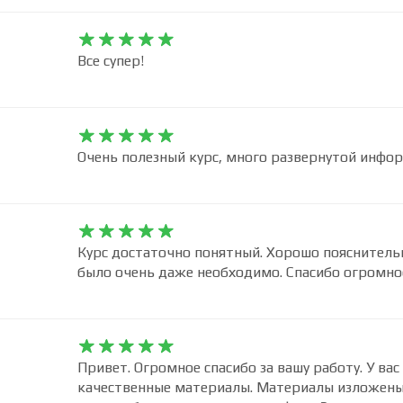
Очень подробный курс. Все понятно и доступно.










Все супер!










Очень полезный курс, много развернутой инфор










Курс достаточно понятный. Хорошо пояснитель
было очень даже необходимо. Спасибо огромно









