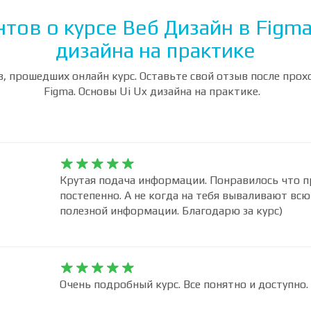
тов о курсе Веб Дизайн в Figma
дизайна на практике
, прошедших онлайн курс. Оставьте свой отзыв после прох
Figma. Основы Ui Ux дизайна на практике.










Крутая подача информации. Понравилось что п
постепенно. А не когда на тебя вываливают вс
полезной информации. Благодарю за курс)









