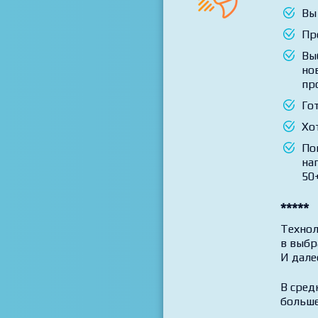
Выби
Вы
Пр
Вы
но
пр
Го
Хо
По
на
50+
*****
Технол
в выбр
И дале