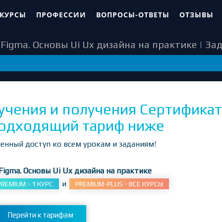
МЕГА-РАСПРОДАЖА на beONmax!!!
ВСЕ КУРСЫ - ПОЛНОЕ ОБУЧЕНИЕ от 240 руб в месяц!
Узнат
 КУРСЫ
ПРОФЕССИИ
ВОПРОСЫ-ОТВЕТЫ
ОТЗЫВЫ
Figma. Основы Ui Ux дизайна на практике | За
91
учения и получения Сертификат
одходящий тариф ниже
енный доступ ко всем урокам и заданиям!
Figma. Основы Ui Ux дизайна на практике
и
PREMIUM - 1 КУРС
PREMIUM-PLUS - ВСЕ КУРСЫ