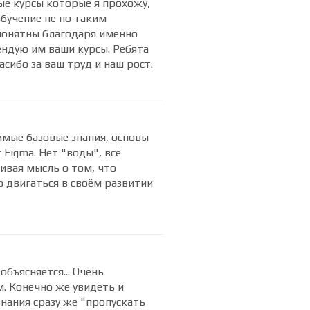
 получились очень
ы понятным, доступным
ые курсы которые я прохожу,
обучение не по таким
понятны благодаря именно
ендую им ваши курсы. Ребята
асибо за ваш труд и наш рост.
имые базовые знания, основы
Figma. Нет "воды", всё
чивая мысль о том, что
о двигаться в своём развитии