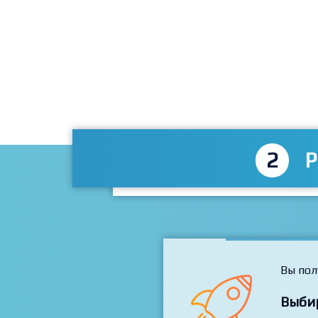
2
P
Вы пол