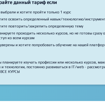
учаете полный доступ ко всем урокам и заданиям курса "Ве
дизайна на практике"
райте данный тариф если
 выбрали и хотите пройти только 1 курс
тите освоить определенный навык/технологию/инструмент,
тите повторить/закрепить определенную тему
анируете проходить несколько курсов, но не готовы сразу
ступ ко всем курсам
 уверены и хотите попробовать обучение на нашей платфо
ы планируете изучать профессии или несколько курсов, ма
 и технологии, постоянно развиваться в IT/web - рассмо
 ВСЕ КУРСЫ