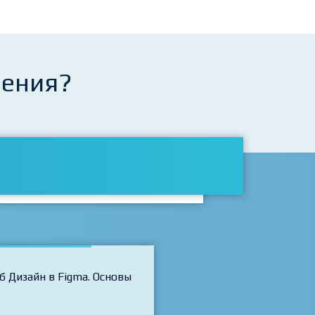
чения?