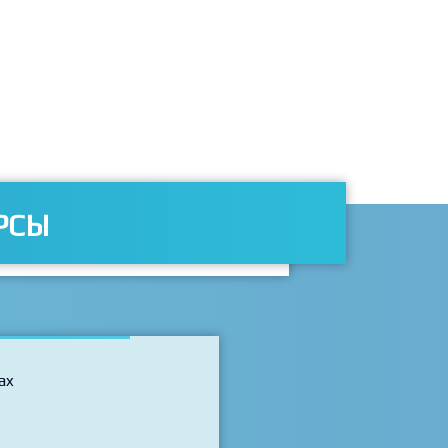
бъясняется... Очень
. Конечно же увидеть и
нания сразу же "пропускать
РСЫ
ax