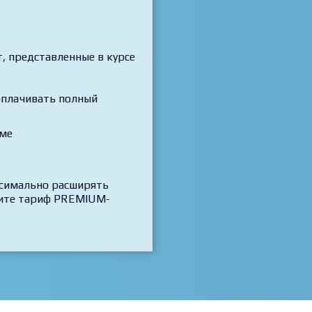
б Дизайн в Figma. Основы
 представленные в курсе
 оплачивать полный
рме
ксимально расширять
трите тариф PREMIUM-