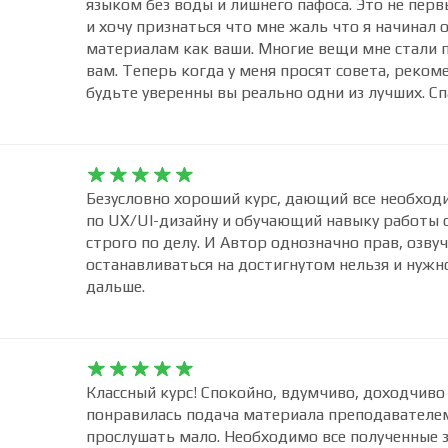
Привет. Огромное спасибо за вашу работу. У вас
качественные материалы. Материалы изложен
языком без воды и лишнего пафоса. Это не перв
и хочу признаться что мне жаль что я начинал 
материалам как ваши. Многие вещи мне стали 
вам. Теперь когда у меня просят совета, реком
будьте уверенны вы реально одни из лучших. Сп










Безусловно хороший курс, дающий все необход
по UX/UI-дизайну и обучающий навыку работы с 
строго по делу. И Автор однозначно прав, озву
останавливаться на достигнутом нельзя и нужн
дальше.









