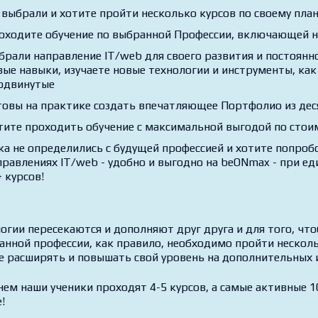
райте данный тариф если
 выбрали и хотите пройти несколько курсов по своему план
оходите обучение по выбранной Профессии, включающей н
брали направление IT/web для своего развития и постоянно
вые навыки, изучаете новые технологии и инструменты, как 
одвинутые
товы на практике создать впечатляющее Портфолио из дес
тите проходить обучение с максимальной выгодой по стои
ка не определились с будущей профессией и хотите попробо
правлениях IT/web - удобно и выгодно на beONmax - при ед
 курсов!
огии пересекаются и дополняют друг друга и для того, чт
анной профессии, как правило, необходимо пройти несколь
е расширять и повышать свой уровень на дополнительных 