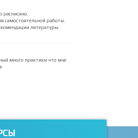
о расписано.
ля самостоятельной работы.
рекомендации литературы.
ный много практики что мне
е
РСЫ