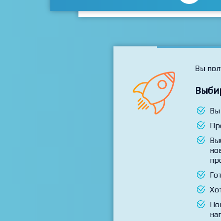
Вы пол
Выби
Вы
Пр
Вы
но
пр
Го
Хо
По
на