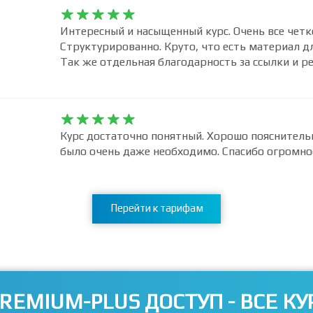










Интересный и насыщенный курс. Очень все четк
Структурированно. Круто, что есть материал д
Так же отдельная благодарность за ссылки и 










Курс достаточно понятный. Хорошо пояснитель
было очень даже необходимо. Спасибо огромно
Перейти к тарифам
REMIUM-PLUS ДОСТУП - ВСЕ КУ