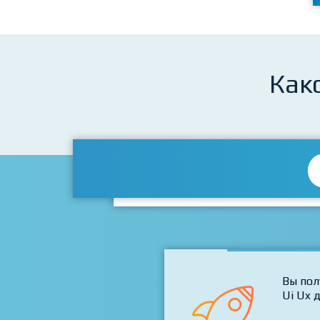
Как
Вы пол
Ui Ux 