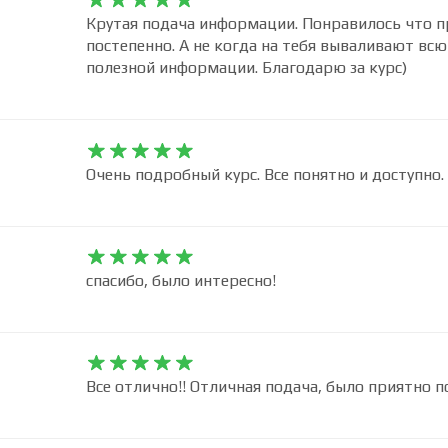










Крутая подача информации. Понравилось что п
постепенно. А не когда на тебя вываливают вс
полезной информации. Благодарю за курс)










Очень подробный курс. Все понятно и доступно.










спасибо, было интересно!










Все отлично!! Отличная подача, было приятно п