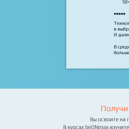
50+
*****
Технол
в выбр
И дале
В сред
больше
Получи
Вы освоите на 
В курсах beONmax изучите