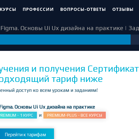
 КУРСЫ
ПРОФЕССИИ
ВОПРОСЫ-ОТВЕТЫ
ОТЗЫВЫ
Figma. Основы Ui Ux дизайна на практике | За
72
учения и получения Сертификат
одходящий тариф ниже
енный доступ ко всем урокам и заданиям!
Figma. Основы Ui Ux дизайна на практике
и
PREMIUM - 1 КУРС
PREMIUM-PLUS - ВСЕ КУРСЫ
Перейти к тарифам