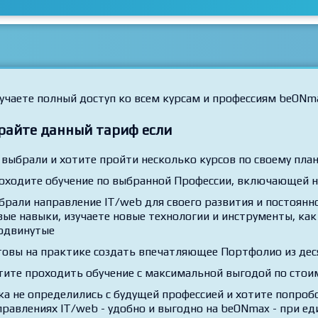
учаете полный доступ ко всем курсам и профессиям beONm
райте данный тариф если
 выбрали и хотите пройти несколько курсов по своему план
оходите обучение по выбранной Профессии, включающей н
брали направление IT/web для своего развития и постоянно
вые навыки, изучаете новые технологии и инструменты, как 
одвинутые
товы на практике создать впечатляющее Портфолио из дес
тите проходить обучение с максимальной выгодой по стои
ка не определились с будущей профессией и хотите попробо
правлениях IT/web - удобно и выгодно на beONmax - при ед