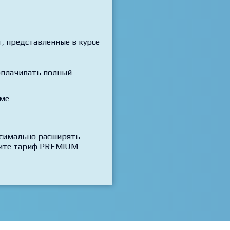
 представленные в курсе
 оплачивать полный
рме
ксимально расширять
трите тариф PREMIUM-