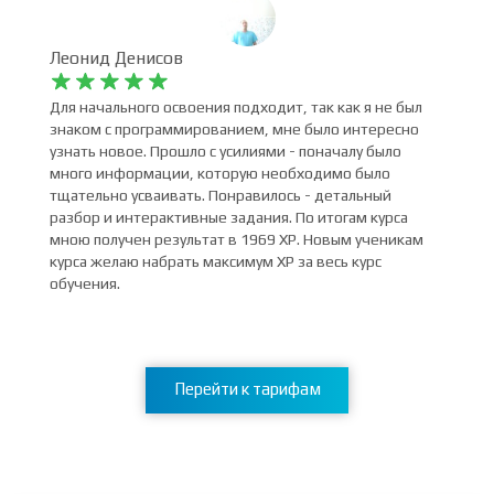
Леонид Денисов










Для начального освоения подходит, так как я не был
знаком с программированием, мне было интересно
узнать новое. Прошло с усилиями - поначалу было
много информации, которую необходимо было
тщательно усваивать. Понравилось - детальный
разбор и интерактивные задания. По итогам курса
мною получен результат в 1969 XP. Новым ученикам
курса желаю набрать максимум XP за весь курс
обучения.
Перейти к тарифам