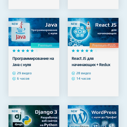
74 видео
34 видео
7 часов
8 часов
NEW
NEW
Premium
Premium-PLUS










5










5
Программирование на
React JS для
Java с нуля
начинающих + Redux
29 видео
28 видео
6 часов
14 часов