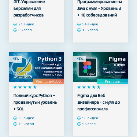
Premium
Premium-PLUS










4.9










5
GIT. Управление
Программирование на
версиями для
Java с нуля - Уровень 2
разработчиков
+ 10 собеседований
21 видео
54 видео
5 часов
13 часов
NEW
NEW
Premium-PLUS
Premium










5










5
Полный курс Python –
Figma для Веб
продвинутый уровень
дизайнера - с нуля до
+ SQL
профессионала
98 видео
56 видео