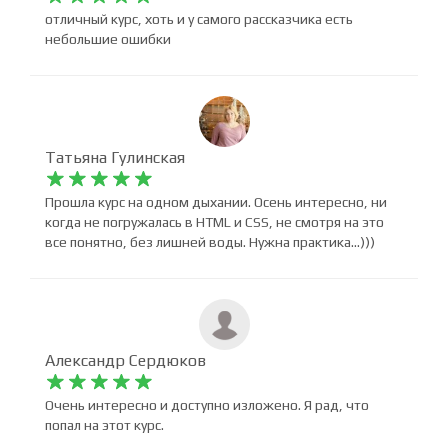
student_6_4wpxxb










отличный курс, хоть и у самого рассказчика есть
небольшие ошибки
Татьяна Гулинская










Прошла курс на одном дыхании. Осень интересно, ни
когда не погружалась в HTML и CSS, не смотря на это
все понятно, без лишней воды. Нужна практика...)))
Александр Сердюков









