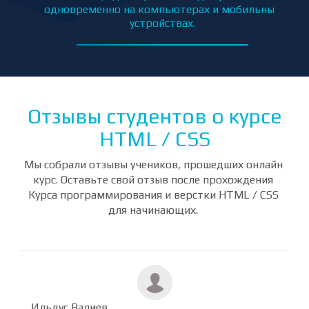
 сайт
Портал КиноМонстр — многостраничный сайт
П
о кино, адаптированный для работы
ьных
одновременно на компьютерах и мобильных
устройствах.
Отзывы студентов о курсе
HTML / CSS
Мы собрали отзывы учеников, прошедших онлайн
курс. Оставьте свой отзыв после прохождения
Курса программирования и верстки HTML / CSS
для начинающих.