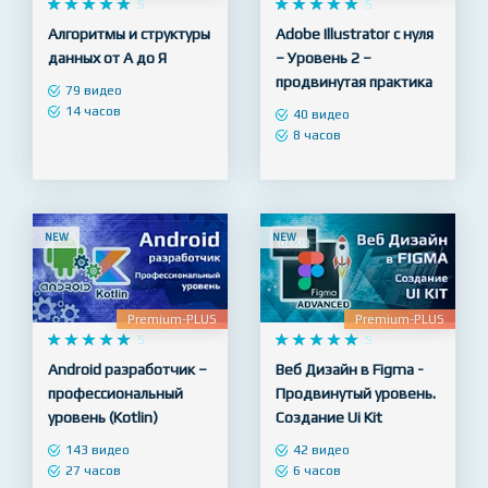
Premium-PLUS
Premium










5










5
Алгоритмы и структуры
Adobe Illustrator с нуля
данных от А до Я
– Уровень 2 –
продвинутая практика
79 видео
14 часов
40 видео
8 часов
NEW
NEW
Premium-PLUS
Premium-PLUS










5










5
Android разработчик –
Веб Дизайн в Figma -
профессиональный
Продвинутый уровень.
уровень (Kotlin)
Создание Ui Kit