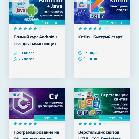
NEW
NEW
Premium
Premium










5










4.9
Полный курс Android +
Kotlin - Быстрый старт!
Java для начинающих
48 видео
98 видео
9 часов
25 часов
NEW
NEW
Premium
Premium