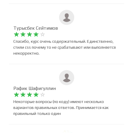
Очень интересно и доступно изложено. Я рад, что
попал на этот курс.
Турысбек Сейтимов










Спасибо, курс очень содержательный. Единственно,
стили css почему то не срабатывают или выполняется
некорректно.
Рафик Шафигуллин










Некоторые вопросы (по коду) имеют несколько
вариантов правильных ответов. Принимается как
правильный только один