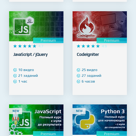
5 часов
1 час
Premium
Premium










4.7










4.9
JavaScript / jQuery
CodeIgniter
10 видео
25 видео
21 заданий
27 заданий
1 час
6 часов
NEW
NEW