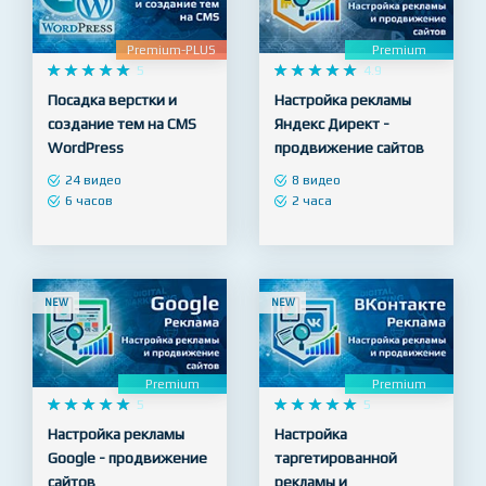
NEW
NEW
Premium-PLUS
Premium










5










4.9
Посадка верстки и
Настройка рекламы
создание тем на CMS
Яндекс Директ -
WordPress
продвижение сайтов
24 видео
8 видео
6 часов
2 часа
NEW
NEW
Premium
Premium










5










5