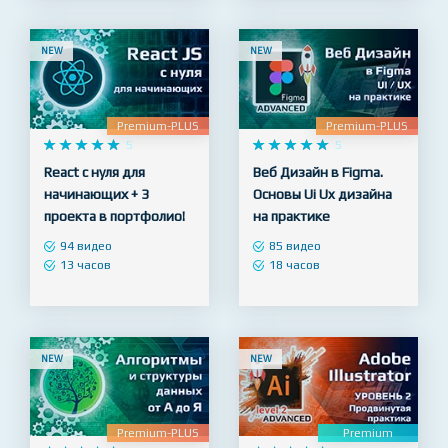
19 часов
9 часов
NEW
NEW
Premium-PLUS
Premium-PLUS










5










5
React с нуля для
Веб Дизайн в Figma.
начинающих + 3
Основы Ui Ux дизайна
проекта в портфолио!
на практике
94 видео
85 видео
13 часов
18 часов
NEW
NEW