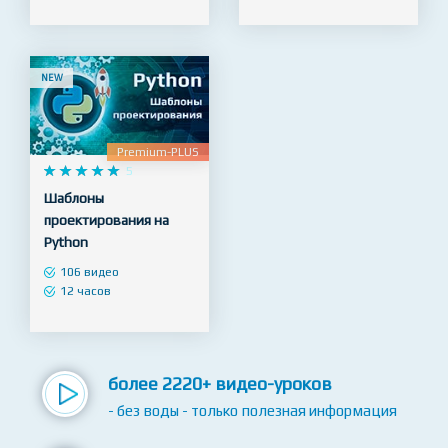
143 видео
42 видео
27 часов
6 часов
NEW
Premium-PLUS










5
Шаблоны
проектирования на
Python
106 видео
12 часов
более 2220+ видео-уроков