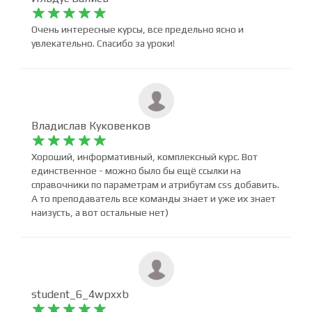
Ильдус Валиев










Очень интересные курсы, все предельно ясно и
увлекательно. Спасибо за уроки!
Владислав Куковенков










Хороший, информативный, комплексный курс. Вот
единственное - можно было бы ещё ссылки на
справочники по параметрам и атрибутам css добавить.
А то преподаватель все команды знает и уже их знает
наизусть, а вот остальные нет)