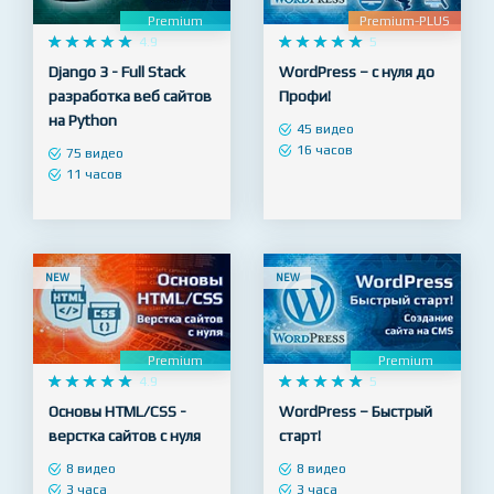
NEW
NEW
Premium
Premium-PLUS










4.9










5
Django 3 - Full Stack
WordPress – с нуля до
разработка веб сайтов
Профи!
на Python
45 видео
16 часов
75 видео
11 часов
NEW
NEW
Premium
Premium










4.9










5
Основы HTML/CSS -
WordPress – Быстрый