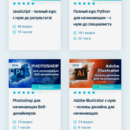
Premium
Premium










4.9










4.9
JavaScript - полный курс
Полный курс Python
с нуля до результата!
для начинающих – с
нуля до специалиста
48 видео
19 часов
101 видео
22 часа
NEW
NEW
Premium
Premium










4.8










5
Photoshop для
Adobe Illustrator с нуля
начинающих Веб-
– основы дизайна для
дизайнеров
начинающих