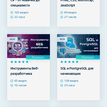










5










5
Программирование на
Верстальщик сайтов -
C# – от новичка до
HTML, CSS, Bootstrap,
специалиста
JavaScript
102 видео
84 видео
22 часа
27 часов
NEW
NEW
Premium
Premium










5










5
Инструменты Веб-
SQL и PostgreSQL для
разработчика
начинающих
65 видео
128 видео
10 часов
23 часа