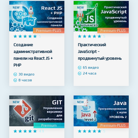
NEW
NEW
Premium-PLUS
Premium-PLUS










5










5
Создание
Практический
административной
JavaScript -
панели на React JS +
продвинутый уровень
PHP
65 видео
24 часа
30 видео
8 часов
NEW
NEW