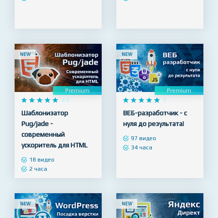
верстка сайтов с нуля
старт!
8 видео
8 видео
3 часа
3 часа
NEW
NEW
Premium
Premium










4.9










5
Шаблонизатор
ВЕБ-разработчик - с
Pug/jade -
нуля до результата!
современный
97 видео
ускоритель для HTML
34 часа
18 видео
2 часа