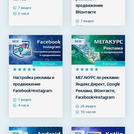
Настройка рекламы
Настройка
Google - продвижение
таргетированной
сайтов
рекламы и
продвижение
7 видео
ВКонтакте
2 часа
7 видео
3 часа
NEW
NEW
Premium
Premium










5










5
Настройка рекламы и
МЕГАКУРС по рекламе:
продвижение
Яндекс Директ, Google
Facebook+Instagram
Реклама, ВКонтакте,
Facebook+Instagram
7 видео
4 часа
26 видео
10 часов