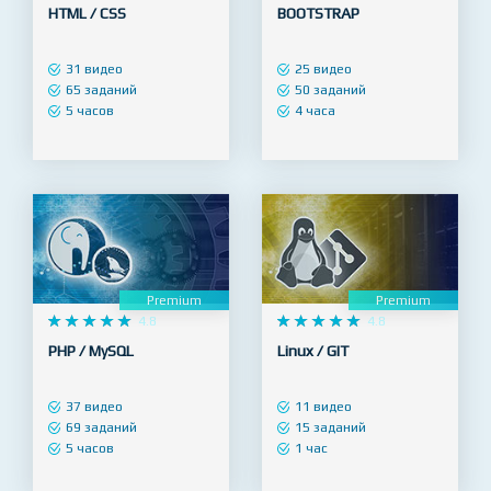
Premium
Premium










4.9










4.9
HTML / CSS
BOOTSTRAP
31 видео
25 видео
65 заданий
50 заданий
5 часов
4 часа
Premium
Premium










4.8










4.8
PHP / MySQL
Linux / GIT
37 видео
11 видео
69 заданий
15 заданий