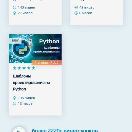
Android разработчик –
Веб Дизайн в Figma -
профессиональный
Продвинутый уровень.
уровень (Kotlin)
Создание Ui Kit
143 видео
42 видео
27 часов
6 часов
NEW
Premium-PLUS










5
Шаблоны
проектирования на
Python
106 видео
12 часов