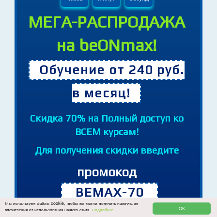
09
40
03
Часов
Минут
Секунд
МЕГА-РАСПРОДАЖА
на beONmax!
Обучение от 240 руб.
в месяц!
Cкидка 70% на Полный доступ ко
ВСЕМ курсам!
Для получения скидки введите
промокод
Мы используем файлы cookie, чтобы вы могли получить наилучшие
OK
впечатления от использования нашего сайта.
Подробнее.