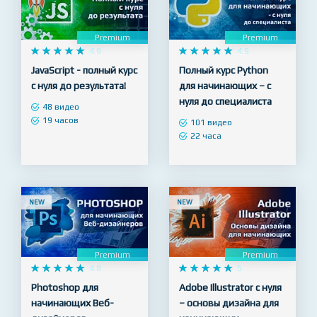
NEW
NEW
Premium
Premium










4.9










4.9
JavaScript - полный курс
Полный курс Python
с нуля до результата!
для начинающих – с
нуля до специалиста
48 видео
19 часов
101 видео
22 часа
NEW
NEW
Premium
Premium










4.8










5