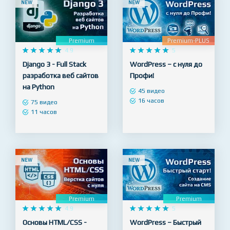
NEW
NEW
Premium
Premium-PLUS










4.9










5
Django 3 - Full Stack
WordPress – с нуля до
разработка веб сайтов
Профи!
на Python
45 видео
16 часов
75 видео
11 часов
NEW
NEW
Premium
Premium