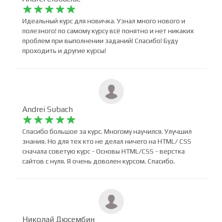
Andrei Ciubaciuc










Идеальный курс для новичка. Узнал много нового и
полезного! по самому курсу всё понятно и нет никаких
проблем при выполнении заданий! Спасибо! Буду
проходить и другие курсы!
Andrei Subach










Спасибо большое за курс. Многому научился. Улучшил
знания. Но для тех кто не делал ничего на HTML/ CSS
сначала советую курс - Основы HTML/CSS - верстка
сайтов с нуля. Я очень доволен курсом. Спасибо.