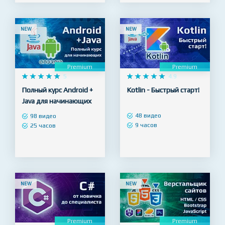
7 видео
4 часа
26 видео
10 часов
NEW
NEW
Premium
Premium










5










4.9
Полный курс Android +
Kotlin - Быстрый старт!
Java для начинающих
48 видео
98 видео
9 часов
25 часов
NEW
NEW