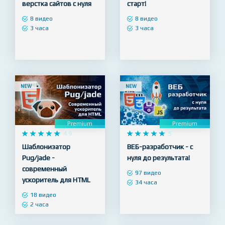










4.9










5
Основы HTML/CSS -
WordPress – Быстрый
верстка сайтов с нуля
старт!
8 видео
8 видео
3 часа
3 часа
NEW
NEW
Premium
Premium










4.9










5
Шаблонизатор
ВЕБ-разработчик - с
Pug/jade -
нуля до результата!
современный
97 видео
ускоритель для HTML
34 часа
18 видео