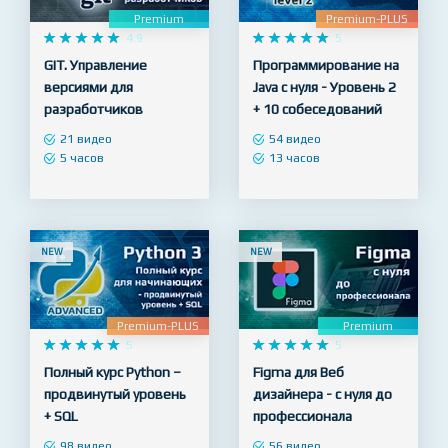
NEW
NEW
Premium
Premium-PLUS










4.9










5
GIT. Управление
Программирование на
версиями для
Java с нуля - Уровень 2
разработчиков
+ 10 собеседований
21 видео
54 видео
5 часов
13 часов
NEW
NEW
Premium-PLUS
Premium










5










5
Полный курс Python –
Figma для Веб