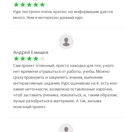
Николай Дюсембин










Курс построен очень кратко, но информации дается
много. Чем и интересен данный курс.
Андрей Емашев










Сам проект отличный, просто находка для тех, у кого
нет времени отрываться от работы, учебы. Можно
сразу проверить и закрепить знания, выполнив
интерактивные задания. Курс оцениваю на 4, есть кое-
какие неточности, возможно оставленные нарочно,
чтоб заставить ученика, покопаться, и, таким образом,
лучше разобраться в материале. А так, весьма
полезный проект.