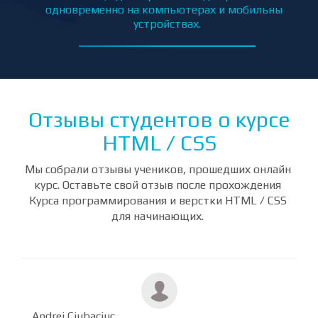
 сайт
Портал КиноМонстр — многостраничный сайт
П
о кино, адаптированный для работы
ьных
одновременно на компьютерах и мобильных
устройствах.
Отзывы студентов о курсе
HTML / CSS
Мы собрали отзывы учеников, прошедших онлайн
курс. Оставьте свой отзыв после прохождения
Курса программирования и верстки HTML / CSS
для начинающих.