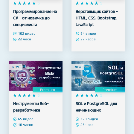
Premium
Premium










5










5
Программирование на
Верстальщик сайтов -
C# – от новичка до
HTML, CSS, Bootstrap,
специалиста
JavaScript
102 видео
84 видео
22 часа
27 часов
NEW
NEW
Premium
Premium










5










5
Инструменты Веб-
SQL и PostgreSQL для
разработчика
начинающих