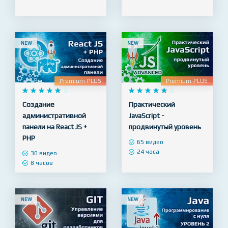
65 видео
128 видео
10 часов
23 часа
NEW
NEW
Premium-PLUS
Premium-PLUS










5










5
Создание
Практический
административной
JavaScript -
панели на React JS +
продвинутый уровень
PHP
65 видео
24 часа
30 видео
8 часов