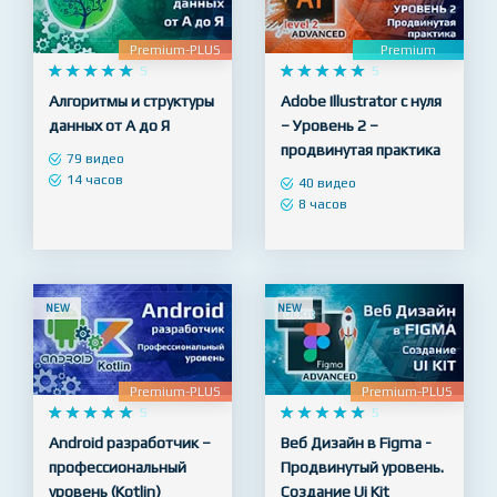
NEW
NEW
Premium-PLUS
Premium










5










5
Алгоритмы и структуры
Adobe Illustrator с нуля
данных от А до Я
– Уровень 2 –
продвинутая практика
79 видео
14 часов
40 видео
8 часов
NEW
NEW
Premium-PLUS
Premium-PLUS










5










5