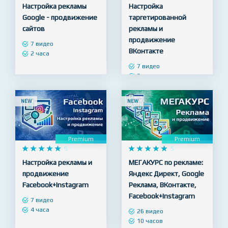
Premium
Premium










5










5
Настройка рекламы
Настройка
Google - продвижение
таргетированной
сайтов
рекламы и
продвижение
7 видео
ВКонтакте
2 часа
7 видео
3 часа
NEW
NEW
Premium
Premium










5










5
Настройка рекламы и
МЕГАКУРС по рекламе:
продвижение
Яндекс Директ, Google
Facebook+Instagram
Реклама, ВКонтакте,
Facebook+Instagram