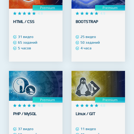
Premium
Premium










4.9










4.9
HTML / CSS
BOOTSTRAP
31 видео
25 видео
65 заданий
50 заданий
5 часов
4 часа
Premium
Premium










4.8










4.8
PHP / MySQL
Linux / GIT