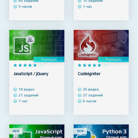
37 видео
11 видео
69 заданий
15 заданий
5 часов
1 час
Premium
Premium










4.7










4.9
JavaScript / jQuery
CodeIgniter
10 видео
25 видео
21 заданий
27 заданий
1 час
6 часов