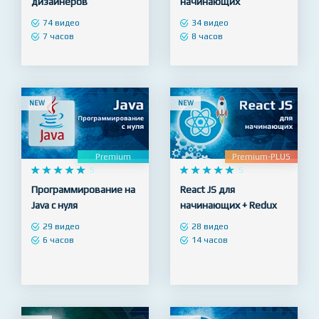
Photoshop для
Adobe Illustrator с нуля
начинающих Веб-
– основы дизайна для
дизайнеров
начинающих
74 видео
34 видео
7 часов
8 часов
NEW
NEW
Premium
Premium-PLUS










5










5
Программирование на
React JS для
Java с нуля
начинающих + Redux
29 видео
28 видео
6 часов
14 часов