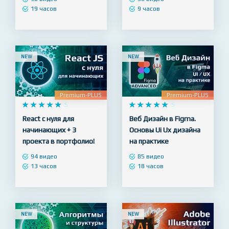
продвинутый уровень
дизайнера - с нуля до
+ SQL
профессионала
98 видео
56 видео
19 часов
9 часов
NEW
NEW
Premium-PLUS
Premium-PLUS










5










5
React с нуля для
Веб Дизайн в Figma.
начинающих + 3
Основы Ui Ux дизайна
проекта в портфолио!
на практике
94 видео
85 видео
13 часов
18 часов