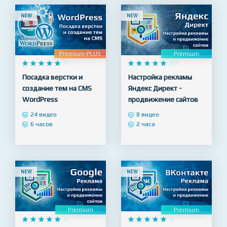
2 часа
NEW
NEW
Premium-PLUS
Premium










5










4.9
Посадка верстки и
Настройка рекламы
создание тем на CMS
Яндекс Директ -
WordPress
продвижение сайтов
24 видео
8 видео
6 часов
2 часа
NEW
NEW