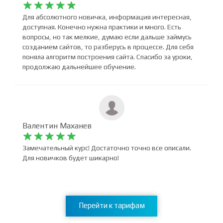
student_mhiX5s01










Для абсолютного новичка, информация интересная,
доступная. Конечно нужна практики и много. Есть
вопросы, но так мелкие, думаю если дальше займусь
созданием сайтов, то разберусь в процессе. Для себя
поняла алгоритм построения сайта. Спасибо за уроки,
продолжаю дальнейшее обучение.
Валентин Маханев










Замечательный курс! Достаточно точно все описали.
Для новичков будет шикарно!