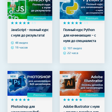
NEW
NEW
Premium
Premium










4.9










4.9
JavaScript - полный курс
Полный курс Python
с нуля до результата!
для начинающих – с
нуля до специалиста
48 видео
19 часов
101 видео
22 часа
NEW
NEW
Premium
Premium