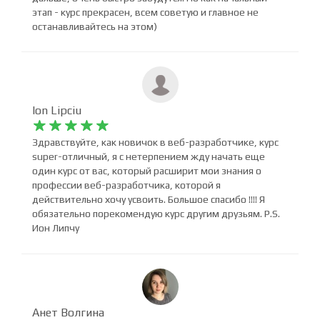
самостоятельно. По моему мнению, я получил общие
понятия по HTML / CSS, которые если не развивать
дальше, очень быстро забудутся. Но как начальный
этап - курс прекрасен, всем советую и главное не
останавливайтесь на этом)
Ion Lipciu










Здравствуйте, как новичок в веб-разработчике, курс
super-отличный, я с нетерпением жду начать еще
один курс от вас, который расширит мои знания о
профессии веб-разработчика, которой я
действительно хочу усвоить. Большое спасибо !!!! Я
обязательно порекомендую курс другим друзьям. P.S.
Ион Липчу