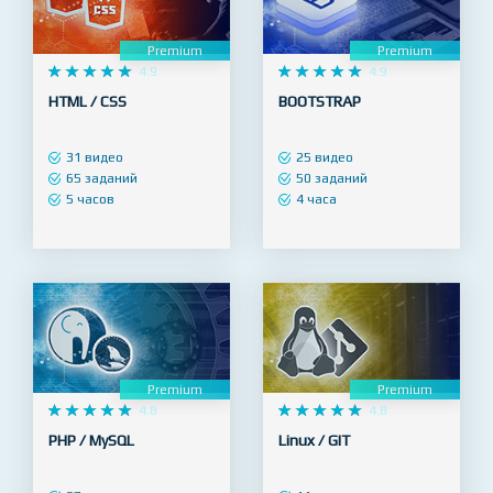
Premium
Premium










4.9










4.9
HTML / CSS
BOOTSTRAP
31 видео
25 видео
65 заданий
50 заданий
5 часов
4 часа
Premium
Premium










4.8










4.8