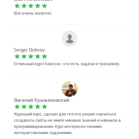
DMITRII DRUGOV










Всё очень понятно.
Sergei Dobrov










Отличный курс! Классно, что есть задачи и тренажер.
Василий Крыжановский










Хороший курс, сделан для тех кто решил научиться
создавать сайты не имея никаких знаний и навыков в