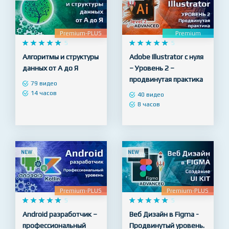
NEW
NEW
Premium-PLUS
Premium










5










5
Алгоритмы и структуры
Adobe Illustrator с нуля
данных от А до Я
– Уровень 2 –
продвинутая практика
79 видео
14 часов
40 видео
8 часов
NEW
NEW
Premium-PLUS
Premium-PLUS










5










5