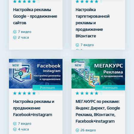
Premium
Premium










5










5
Настройка рекламы
Настройка
Google - продвижение
таргетированной
сайтов
рекламы и
продвижение
7 видео
ВКонтакте
2 часа
7 видео
3 часа
NEW
NEW
Premium
Premium










5










5
Настройка рекламы и
МЕГАКУРС по рекламе:
продвижение
Яндекс Директ, Google
Facebook+Instagram
Реклама, ВКонтакте,