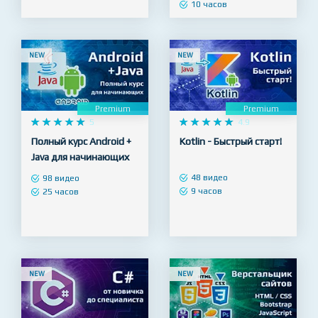
Facebook+Instagram
7 видео
4 часа
26 видео
10 часов
NEW
NEW
Premium
Premium










5










4.9
Полный курс Android +
Kotlin - Быстрый старт!
Java для начинающих
48 видео
98 видео
9 часов
25 часов
NEW
NEW