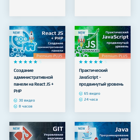
65 видео
128 видео
10 часов
23 часа
NEW
NEW
Premium-PLUS
Premium-PLUS










5










5
Создание
Практический
административной
JavaScript -
панели на React JS +
продвинутый уровень
PHP
65 видео
24 часа
30 видео
8 часов