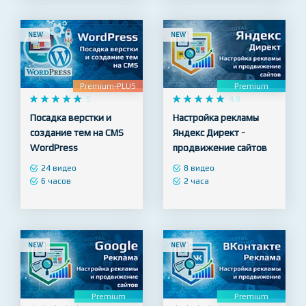
18 видео
2 часа
NEW
NEW
Premium-PLUS
Premium










5










4.9
Посадка верстки и
Настройка рекламы
создание тем на CMS
Яндекс Директ -
WordPress
продвижение сайтов
24 видео
8 видео
6 часов
2 часа
NEW
NEW