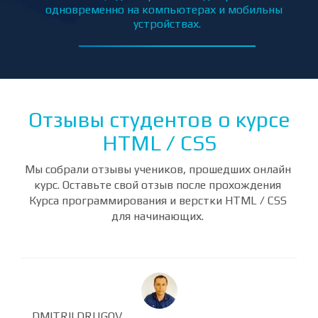
 сайт
Портал КиноМонстр — многостраничный сайт
П
о кино, адаптированный для работы
ьных
одновременно на компьютерах и мобильных
устройствах.
Отзывы студентов о курсе
HTML / CSS
Мы собрали отзывы учеников, прошедших онлайн
курс. Оставьте свой отзыв после прохождения
Курса программирования и верстки HTML / CSS
для начинающих.