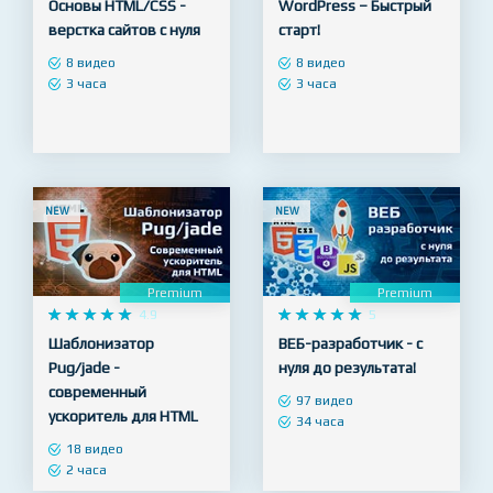
Premium
Premium










4.9










5
Основы HTML/CSS -
WordPress – Быстрый
верстка сайтов с нуля
старт!
8 видео
8 видео
3 часа
3 часа
NEW
NEW
Premium
Premium










4.9










5
Шаблонизатор
ВЕБ-разработчик - с
Pug/jade -
нуля до результата!
современный
97 видео
ускоритель для HTML
34 часа