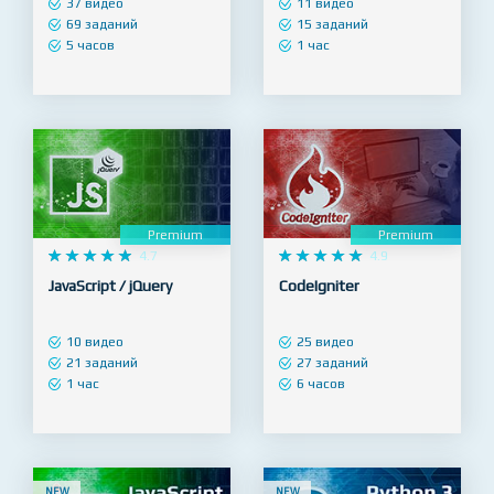
PHP / MySQL
Linux / GIT
37 видео
11 видео
69 заданий
15 заданий
5 часов
1 час
Premium
Premium










4.7










4.9
JavaScript / jQuery
CodeIgniter
10 видео
25 видео
21 заданий
27 заданий
1 час
6 часов