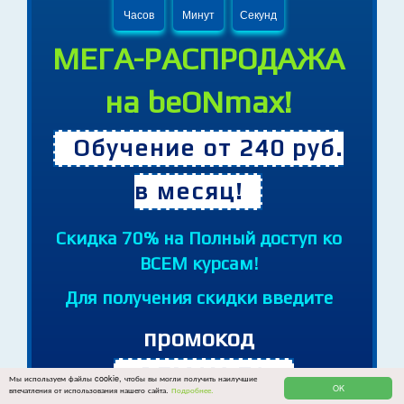
18
58
37
Часов
Минут
Секунд
МЕГА-РАСПРОДАЖА
на beONmax!
Обучение от 240 руб.
в месяц!
Cкидка 70% на Полный доступ ко
ВСЕМ курсам!
Для получения скидки введите
Мы используем файлы cookie, чтобы вы могли получить наилучшие
промокод
OK
впечатления от использования нашего сайта.
Подробнее.