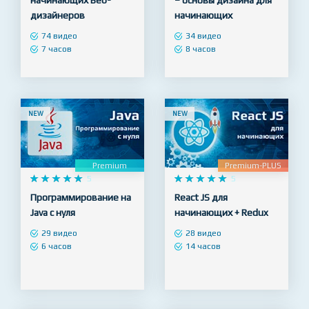










4.8










5
Photoshop для
Adobe Illustrator с нуля
начинающих Веб-
– основы дизайна для
дизайнеров
начинающих
74 видео
34 видео
7 часов
8 часов
NEW
NEW
Premium
Premium-PLUS










5










5
Программирование на
React JS для
Java с нуля
начинающих + Redux
29 видео
28 видео
6 часов
14 часов