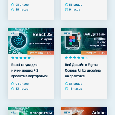
Полный курс Python –
Figma для Веб
продвинутый уровень
дизайнера - с нуля до
+ SQL
профессионала
98 видео
56 видео
19 часов
9 часов
NEW
NEW
Premium-PLUS
Premium-PLUS










5










5
React с нуля для
Веб Дизайн в Figma.
начинающих + 3
Основы Ui Ux дизайна
проекта в портфолио!
на практике
94 видео
85 видео
13 часов
18 часов