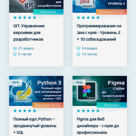
NEW
NEW
Premium
Premium-PLUS










4.9










5
GIT. Управление
Программирование на
версиями для
Java с нуля - Уровень 2
разработчиков
+ 10 собеседований
21 видео
54 видео
5 часов
13 часов
NEW
NEW
Premium-PLUS
Premium










5










5