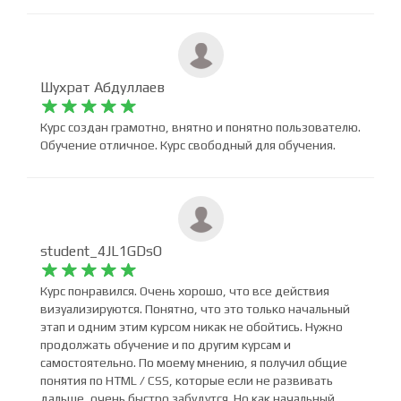
программировании. Курс интересен своими
интерактивными заданиями.
Шухрат Абдуллаев










Курс создан грамотно, внятно и понятно пользователю.
Обучение отличное. Курс свободный для обучения.
student_4JL1GDsO










Курс понравился. Очень хорошо, что все действия
визуализируются. Понятно, что это только начальный
этап и одним этим курсом никак не обойтись. Нужно
продолжать обучение и по другим курсам и