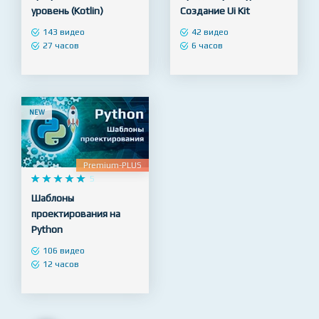
Android разработчик –
Веб Дизайн в Figma -
профессиональный
Продвинутый уровень.
уровень (Kotlin)
Создание Ui Kit
143 видео
42 видео
27 часов
6 часов
NEW
Premium-PLUS










5
Шаблоны
проектирования на
Python
106 видео
12 часов