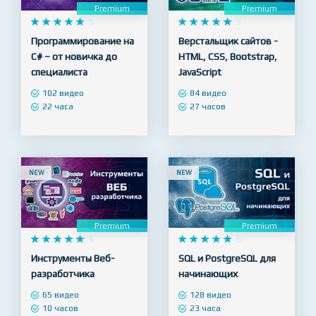
Premium
Premium










5










5
Программирование на
Верстальщик сайтов -
C# – от новичка до
HTML, CSS, Bootstrap,
специалиста
JavaScript
102 видео
84 видео
22 часа
27 часов
NEW
NEW
Premium
Premium










5










5
Инструменты Веб-
SQL и PostgreSQL для
разработчика
начинающих