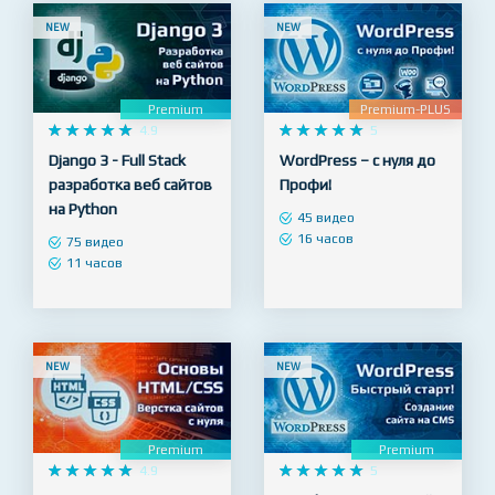
NEW
NEW
Premium
Premium-PLUS










4.9










5
Django 3 - Full Stack
WordPress – с нуля до
разработка веб сайтов
Профи!
на Python
45 видео
16 часов
75 видео
11 часов
NEW
NEW