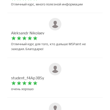
Гозяль Заитова










Отличный курс, много полезной информации
Aleksandr Nikolaev










Отличный курс для того, кто дальше MSPaint не
заходил. Благодарю!
student_f4Ap3BSy










очень хорошо