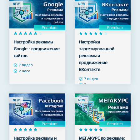
NEW
NEW
Premium
Premium










5










5
Настройка рекламы
Настройка
Google - продвижение
таргетированной
сайтов
рекламы и
продвижение
7 видео
ВКонтакте
2 часа
7 видео
3 часа
NEW
NEW