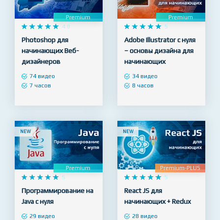
NEW
NEW
Premium
Premium










4.8










5
Photoshop для
Adobe Illustrator с нуля
начинающих Веб-
– основы дизайна для
дизайнеров
начинающих
74 видео
34 видео
7 часов
8 часов
NEW
NEW
Premium
Premium-PLUS










5










5
Программирование на
React JS для