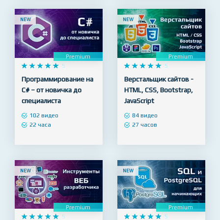
NEW
NEW
Premium
Premium










5










5
Программирование на
Верстальщик сайтов -
C# – от новичка до
HTML, CSS, Bootstrap,
специалиста
JavaScript
102 видео
84 видео
22 часа
27 часов
NEW
NEW