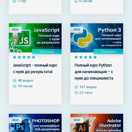
10 видео
25 видео
21 заданий
27 заданий
1 час
6 часов
NEW
NEW
Premium
Premium










4.9










4.9
JavaScript - полный курс
Полный курс Python
с нуля до результата!
для начинающих – с
нуля до специалиста
48 видео
19 часов
101 видео
22 часа