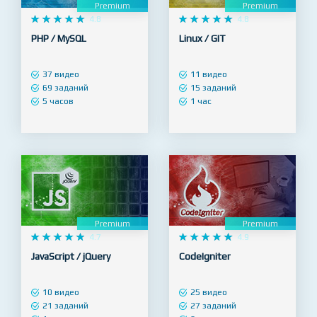
Premium
Premium










4.8










4.8
PHP / MySQL
Linux / GIT
37 видео
11 видео
69 заданий
15 заданий
5 часов
1 час
Premium
Premium










4.7










4.9
JavaScript / jQuery
CodeIgniter