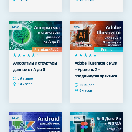
проекта в портфолио!
на практике
94 видео
85 видео
13 часов
18 часов
NEW
NEW
Premium-PLUS
Premium










5










5
Алгоритмы и структуры
Adobe Illustrator с нуля
данных от А до Я
– Уровень 2 –
продвинутая практика
79 видео
14 часов
40 видео
8 часов