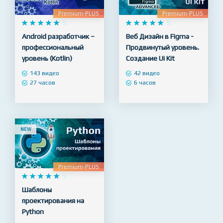
NEW
NEW
Premium-PLUS
Premium-PLUS










5










5
Android разработчик –
Веб Дизайн в Figma -
профессиональный
Продвинутый уровень.
уровень (Kotlin)
Создание Ui Kit
143 видео
42 видео
27 часов
6 часов
NEW
Premium-PLUS










5
Шаблоны