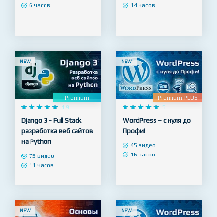
Java с нуля
начинающих + Redux
29 видео
28 видео
6 часов
14 часов
NEW
NEW
Premium
Premium-PLUS










4.9










5
Django 3 - Full Stack
WordPress – с нуля до
разработка веб сайтов
Профи!
на Python
45 видео
16 часов
75 видео
11 часов