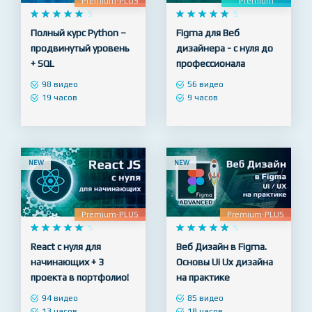
Premium-PLUS
Premium










5










5
Полный курс Python –
Figma для Веб
продвинутый уровень
дизайнера - с нуля до
+ SQL
профессионала
98 видео
56 видео
19 часов
9 часов
NEW
NEW
Premium-PLUS
Premium-PLUS










5










5
React с нуля для
Веб Дизайн в Figma.
начинающих + 3
Основы Ui Ux дизайна