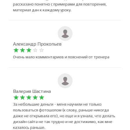
Dmitriy Esaulkov










Замечательный курс по введению в фотошоп. Всё
рассказано понятно с примерами для повторения,
материал дан к каждому уроку.
Александр Прокопьев










Очень мало комментариев и пояснений от тренера
Валерия Шастина










За небольшие деньги - меня научили не только
пользоваться фотошопом (к слову, раньше никогда