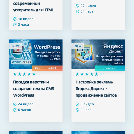
Шаблонизатор
ВЕБ-разработчик - с
Pug/jade -
нуля до результата!
современный
97 видео
ускоритель для HTML
34 часа
18 видео
2 часа
NEW
NEW
Premium-PLUS
Premium










5










4.9
Посадка верстки и
Настройка рекламы
создание тем на CMS
Яндекс Директ -
WordPress
продвижение сайтов
24 видео
8 видео
6 часов
2 часа