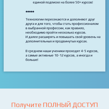
профессией и хотите попробовать свои
силы в разных направлениях IT/web -
удобно и выгодно на beONmax - при
единой подписке на более 50+ курсов!
*****
Технологии пересекаются и дополняют друг
друга и для того, чтобы стать профессионалом
в выбранной профессии, как правило,
необходимо пройти несколько курсов.
И далее расширять и повышать свой уровень на
дополнительных и продвинутых курсах.
В среднем наши ученики проходят 4-5 курсов,
а самые активные 10-12 курсов, а иногда и
больше!