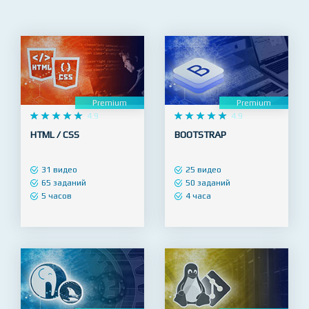
языки программирования, разработка
мобильных приложений и многое другое.
Premium
Premium










4.9










4.9
HTML / CSS
BOOTSTRAP
31 видео
25 видео
65 заданий
50 заданий
5 часов
4 часа