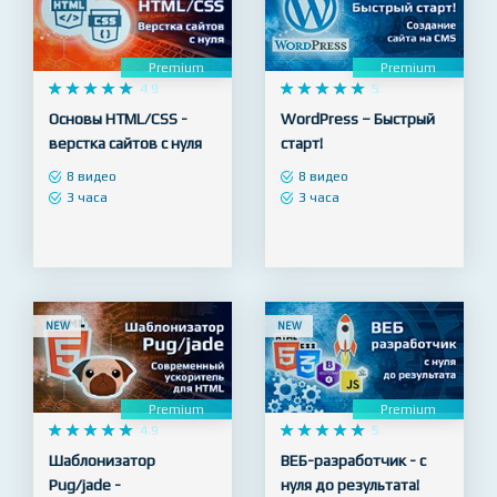
NEW
NEW
Premium
Premium










4.9










5
Основы HTML/CSS -
WordPress – Быстрый
верстка сайтов с нуля
старт!
8 видео
8 видео
3 часа
3 часа
NEW
NEW
Premium
Premium










4.9










5