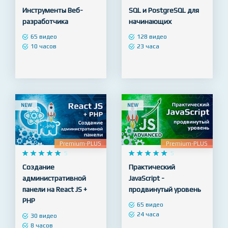
Premium
Premium










5










5
Инструменты Веб-
SQL и PostgreSQL для
разработчика
начинающих
65 видео
128 видео
10 часов
23 часа
NEW
NEW
Premium-PLUS
Premium-PLUS










5










5
Создание
Практический
административной
JavaScript -
панели на React JS +
продвинутый уровень