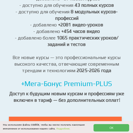
ПОЛНЫЙ ДОСТУП КО ВСЕМ КУРСАМ И
ПРОФЕССИЯМ НА САЙТЕ
- добавлено
+37 новых курсов
- доступно для обучения
43 полных курсов
- доступно для обучения
8 модульных курсов-
профессий
- добавлено
+2081 видео-уроков
- добавлено
+454 часов видео
- добавлено более
1065 практических уроков/
заданий и тестов
Все новые курсы — это профессиональные курсы
высокого качества, отвечающие современным
трендам и технологиям
2025-2026 года
+Мега-Бонус Premium-PLUS
Доступ к будущим новым курсам и профессиям уже
включен в тариф — без дополнительных оплат!
Мы используем файлы cookie, чтобы вы могли получить наилучшие
OK
впечатления от использования нашего сайта.
Подробнее.