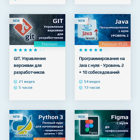
PHP
65 видео
24 часа
30 видео
8 часов
NEW
NEW
Premium
Premium-PLUS










4.9










5
GIT. Управление
Программирование на
версиями для
Java с нуля - Уровень 2
разработчиков
+ 10 собеседований
21 видео
54 видео
5 часов
13 часов
NEW
NEW