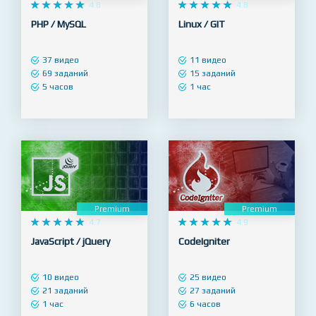










4.8










4.8
PHP / MySQL
Linux / GIT
37 видео
11 видео
69 заданий
15 заданий
5 часов
1 час
Premium
Premium










4.7










4.9
JavaScript / jQuery
CodeIgniter
10 видео
25 видео
21 заданий
27 заданий
1 час
6 часов