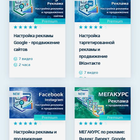
Premium
Premium










5










5
Настройка рекламы
Настройка
Google - продвижение
таргетированной
сайтов
рекламы и
продвижение
7 видео
ВКонтакте
2 часа
7 видео
3 часа
NEW
NEW
Premium
Premium










5










5
Настройка рекламы и
МЕГАКУРС по рекламе:
продвижение
Яндекс Директ, Google