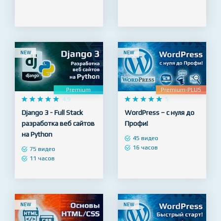
NEW
NEW
Premium
Premium-PLUS










4.9










5
Django 3 - Full Stack
WordPress – с нуля до
разработка веб сайтов
Профи!
на Python
45 видео
16 часов
75 видео
11 часов
NEW
NEW