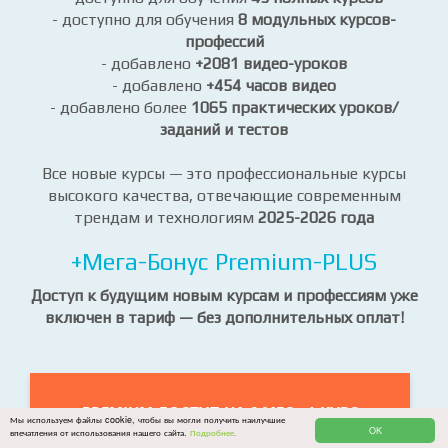
- доступно для обучения
8 модульных курсов-
профессий
- добавлено
+2081 видео-уроков
- добавлено
+454 часов видео
- добавлено более
1065 практических уроков/
заданий и тестов
Все новые курсы — это профессиональные курсы
высокого качества, отвечающие современным
трендам и технологиям
2025-2026 года
+Мега-Бонус Premium-PLUS
Доступ к будущим новым курсам и профессиям уже
включен в тариф — без дополнительных оплат!
PREMIUM ДОСТУП НА 6 МЕС - 1 КУРС
Мы используем файлы cookie, чтобы вы могли получить наилучшие
OK
впечатления от использования нашего сайта.
Подробнее.
скидка 70%