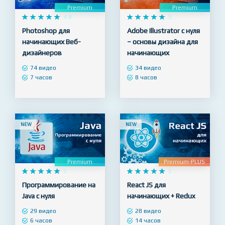
Premium
Premium










4.8










5
Photoshop для
Adobe Illustrator с нуля
начинающих Веб-
– основы дизайна для
дизайнеров
начинающих
74 видео
34 видео
7 часов
8 часов
NEW
NEW
Premium
Premium-PLUS










5










5
Программирование на
React JS для
Java с нуля
начинающих + Redux
29 видео
28 видео
6 часов
14 часов