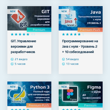
NEW
NEW
Premium
Premium-PLUS










4.9










5
GIT. Управление
Программирование на
версиями для
Java с нуля - Уровень 2
разработчиков
+ 10 собеседований
21 видео
54 видео
5 часов
13 часов
NEW
NEW
Premium-PLUS
Premium










5










5