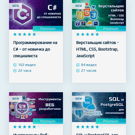
NEW
NEW
Premium
Premium










5










5
Программирование на
Верстальщик сайтов -
C# – от новичка до
HTML, CSS, Bootstrap,
специалиста
JavaScript
102 видео
84 видео
22 часа
27 часов
NEW
NEW
Premium
Premium










5










5