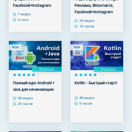
Facebook+Instagram
Реклама, ВКонтакте,
Facebook+Instagram
7 видео
4 часа
26 видео
10 часов
NEW
NEW
Premium
Premium










5










4.9
Полный курс Android +
Kotlin - Быстрый старт!
Java для начинающих
48 видео
98 видео
9 часов
25 часов