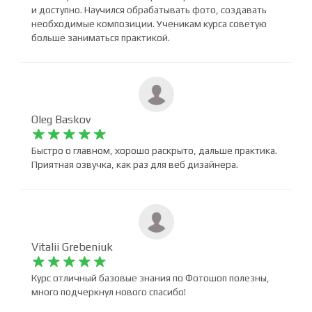
и доступно. Научился обрабатывать фото, создавать
необходимые композиции. Ученикам курса советую
больше заниматься практикой.
Oleg Baskov










Быстро о главном, хорошо раскрыто, дальше практика.
Приятная озвучка, как раз для веб дизайнера.
Vitalii Grebeniuk










Курс отличный базовые знания по Фотошоп полезны,
много подчеркнул нового спасибо!