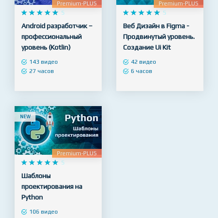
Premium-PLUS
Premium-PLUS










5










5
Android разработчик –
Веб Дизайн в Figma -
профессиональный
Продвинутый уровень.
уровень (Kotlin)
Создание Ui Kit
143 видео
42 видео
27 часов
6 часов
NEW
Premium-PLUS










5
Шаблоны
проектирования на
Python
106 видео