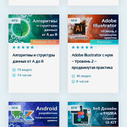
NEW
NEW
Premium-PLUS
Premium










5










5
Алгоритмы и структуры
Adobe Illustrator с нуля
данных от А до Я
– Уровень 2 –
продвинутая практика
79 видео
14 часов
40 видео
8 часов
NEW
NEW