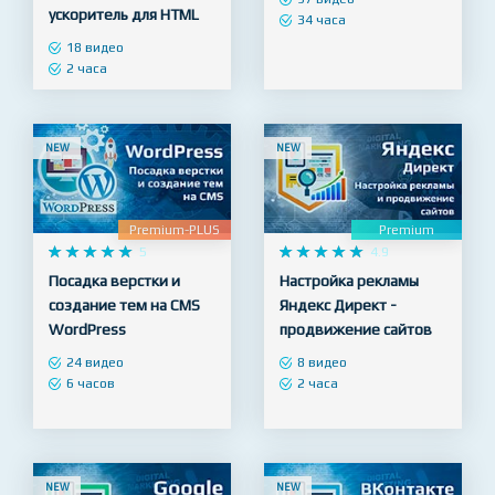
ускоритель для HTML
34 часа
18 видео
2 часа
NEW
NEW
Premium-PLUS
Premium










5










4.9
Посадка верстки и
Настройка рекламы
создание тем на CMS
Яндекс Директ -
WordPress
продвижение сайтов
24 видео
8 видео
6 часов
2 часа
NEW
NEW