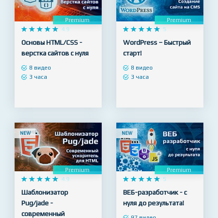
Premium
Premium










4.9










5
Основы HTML/CSS -
WordPress – Быстрый
верстка сайтов с нуля
старт!
8 видео
8 видео
3 часа
3 часа
NEW
NEW
Premium
Premium










4.9










5
Шаблонизатор
ВЕБ-разработчик - с
Pug/jade -
нуля до результата!
современный
97 видео