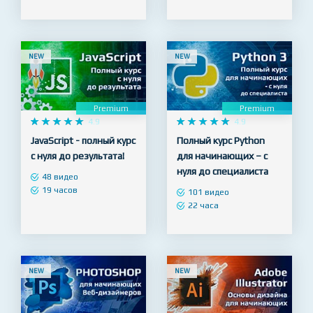
NEW
NEW
Premium
Premium










4.9










4.9
JavaScript - полный курс
Полный курс Python
с нуля до результата!
для начинающих – с
нуля до специалиста
48 видео
19 часов
101 видео
22 часа
NEW
NEW