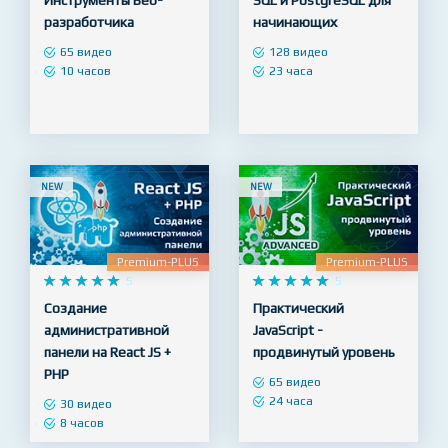
Инструменты Веб-
SQL и PostgreSQL для
разработчика
начинающих
65 видео
128 видео
10 часов
23 часа
NEW
NEW
Premium-PLUS
Premium-PLUS










5










5
Создание
Практический
административной
JavaScript -
панели на React JS +
продвинутый уровень
PHP
65 видео
24 часа
30 видео
8 часов