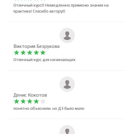
Отличный курс!!! Немедленно применю знания на
практике! Спасибо автору!!!
Виктория Безрукова










Отличный курс для начинающих
Денис Кокотов










понятно объясняли. но ДЗ было мало