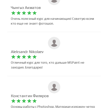
Чынгыз Акматов










Очень полезный курс для начинающих! Советую всем
кто еще не знает фотошоп.
Aleksandr Nikolaev










Отличный курс для того, кто дальше MSPaint не
заходил. Благодарю!
Константин Филяров










Основы работы с Photoshop. Материал изложен четко