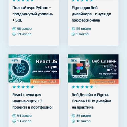
Полный курс Python –
Figma для Веб
продвинутый уровень
дизайнера - с нуля до
+ SQL
профессионала
98 видео
56 видео
19 часов
9 часов
NEW
NEW
Premium-PLUS
Premium-PLUS










5










5
React с нуля для
Веб Дизайн в Figma.
начинающих + 3
Основы Ui Ux дизайна
проекта в портфолио!
на практике
94 видео
85 видео
13 часов
18 часов