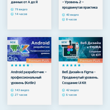
данных от А до Я
– Уровень 2 –
продвинутая практика
79 видео
14 часов
40 видео
8 часов
NEW
NEW
Premium-PLUS
Premium-PLUS










5










5
Android разработчик –
Веб Дизайн в Figma -
профессиональный
Продвинутый уровень.
уровень (Kotlin)
Создание Ui Kit
143 видео
42 видео
27 часов
6 часов