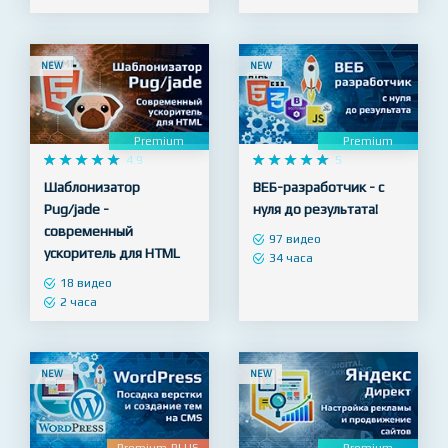
NEW
NEW
Premium
Premium










4.9










5
Шаблонизатор
ВЕБ-разработчик - с
Pug/jade -
нуля до результата!
современный
97 видео
ускоритель для HTML
34 часа
18 видео
2 часа
NEW
NEW