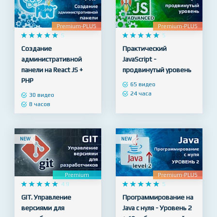
Premium-PLUS
Premium-PLUS










5










5
Создание
Практический
административной
JavaScript -
панели на React JS +
продвинутый уровень
PHP
65 видео
24 часа
30 видео
8 часов
NEW
NEW
Premium
Premium-PLUS










4.9










5
GIT. Управление
Программирование на
версиями для
Java с нуля - Уровень 2