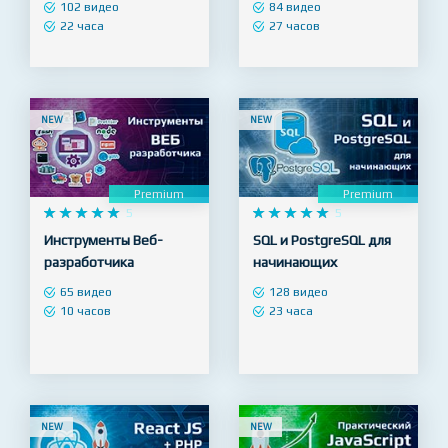
102 видео
84 видео
22 часа
27 часов
NEW
NEW
Premium
Premium










5










5
Инструменты Веб-
SQL и PostgreSQL для
разработчика
начинающих
65 видео
128 видео
10 часов
23 часа
NEW
NEW