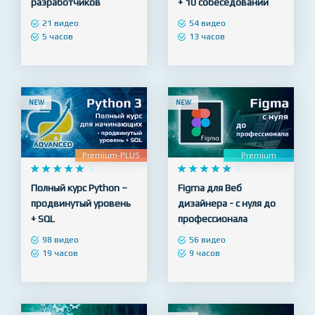
разработчиков
+ 10 собеседований
21 видео
54 видео
5 часов
13 часов
NEW
NEW
Premium-PLUS
Premium










5










5
Полный курс Python –
Figma для Веб
продвинутый уровень
дизайнера - с нуля до
+ SQL
профессионала
98 видео
56 видео
19 часов
9 часов