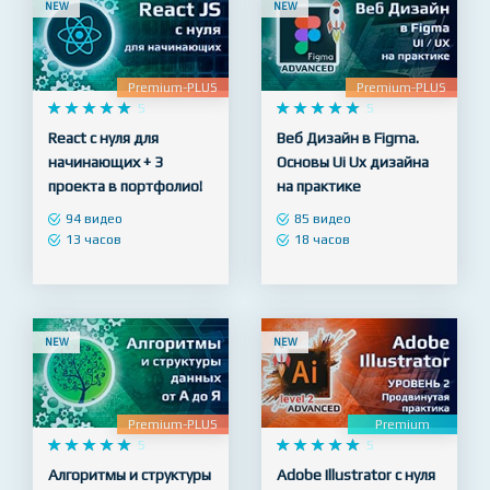
NEW
NEW
Premium-PLUS
Premium-PLUS










5










5
React с нуля для
Веб Дизайн в Figma.
начинающих + 3
Основы Ui Ux дизайна
проекта в портфолио!
на практике
94 видео
85 видео
13 часов
18 часов
NEW
NEW
Premium-PLUS
Premium










5










5
Алгоритмы и структуры
Adobe Illustrator с нуля