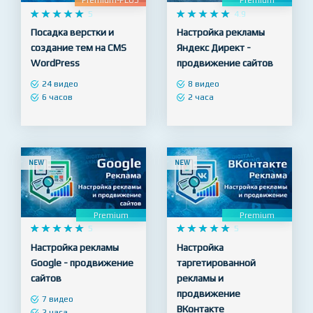
Premium-PLUS
Premium










5










4.9
Посадка верстки и
Настройка рекламы
создание тем на CMS
Яндекс Директ -
WordPress
продвижение сайтов
24 видео
8 видео
6 часов
2 часа
NEW
NEW
Premium
Premium










5










5
Настройка рекламы
Настройка
Google - продвижение
таргетированной
сайтов
рекламы и
продвижение
7 видео
ВКонтакте
2 часа