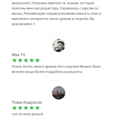
увереннее. Получила именно те знания, которые
полезны мне как редактору. Справилась с курсом за
месяц. Рекомендую новым ученикам написать план и
выполнять конкретно число уроков в неделю. Вы
красавчики! :)
Max Fil










Очень бегло, много уроков без озвучки! Можно было
многие вещи более подробно рассказать!
Рома Андросик










топ за свои деньги