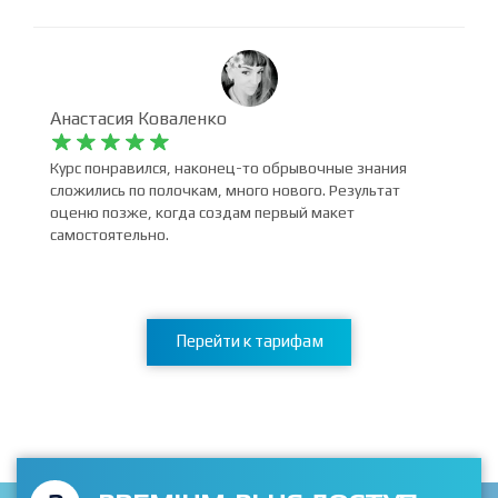
Анастасия Коваленко










Курс понравился, наконец-то обрывочные знания
сложились по полочкам, много нового. Результат
оценю позже, когда создам первый макет
самостоятельно.
Перейти к тарифам