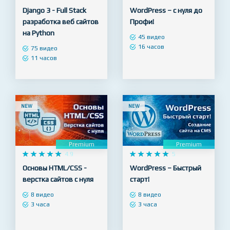
Django 3 - Full Stack
WordPress – с нуля до
разработка веб сайтов
Профи!
на Python
45 видео
16 часов
75 видео
11 часов
NEW
NEW
Premium
Premium










4.9










5
Основы HTML/CSS -
WordPress – Быстрый
верстка сайтов с нуля
старт!
8 видео
8 видео
3 часа
3 часа