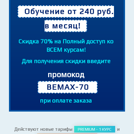
Обучение от 240 руб.
в месяц!
Cкидка 70% на Полный доступ ко
ВСЕМ курсам!
Для получения скидки введите
промокод
BEMAX-70
при оплате заказа
Действуют новые тарифы
и
PREMIUM - 1 КУРС