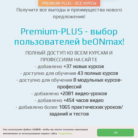
PREMIUM-PLUS - ВСЕ КУРСЫ
Получите все выгоды и преимущества нового
предложения!
Premium-PLUS - выбор
пользователей beONmax!
ПОЛНЫЙ ДОСТУП КО ВСЕМ КУРСАМ И
ПРОФЕССИЯМ НА САЙТЕ
- добавлено
+37 новых курсов
- доступно для обучения
43 полных курсов
- доступно для обучения
8 модульных курсов-
профессий
- добавлено
+2081 видео-уроков
- добавлено
+454 часов видео
- добавлено более
1065 практических уроков/
заданий и тестов
Все новые курсы — это профессиональные курсы
Мы используем файлы cookie, чтобы вы могли получить наилучшие
OK
впечатления от использования нашего сайта.
Подробнее.
высокого качества, отвечающие современным