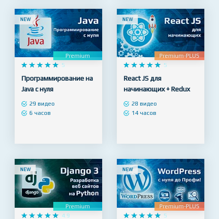
NEW
NEW
Premium
Premium-PLUS










5










5
Программирование на
React JS для
Java с нуля
начинающих + Redux
29 видео
28 видео
6 часов
14 часов
NEW
NEW
Premium
Premium-PLUS










4.9










5