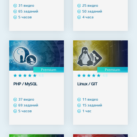
31 видео
25 видео
65 заданий
50 заданий
5 часов
4 часа
Premium
Premium










4.8










4.8
PHP / MySQL
Linux / GIT
37 видео
11 видео
69 заданий
15 заданий
5 часов
1 час