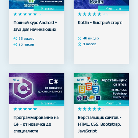
Premium
Premium










5










4.9
Полный курс Android +
Kotlin - Быстрый старт!
Java для начинающих
48 видео
98 видео
9 часов
25 часов
NEW
NEW
Premium
Premium










5










5
Программирование на
Верстальщик сайтов -
C# – от новичка до
HTML, CSS, Bootstrap,
специалиста
JavaScript