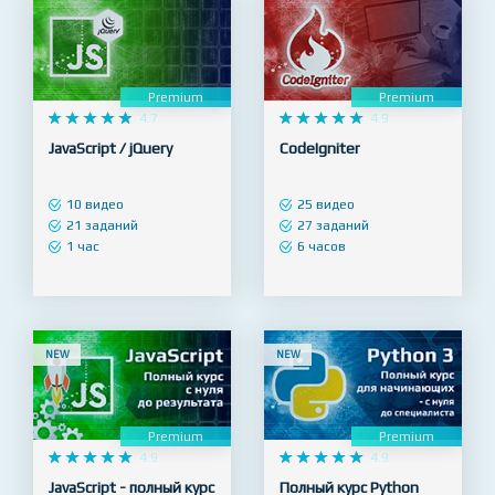
Premium
Premium










4.7










4.9
JavaScript / jQuery
CodeIgniter
10 видео
25 видео
21 заданий
27 заданий
1 час
6 часов
NEW
NEW
Premium
Premium










4.9










4.9
JavaScript - полный курс
Полный курс Python