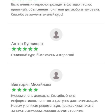
Было очень интересно проходить фотошоп, голос
приятный, объяснение понятное для любого человека.
Спасибо за замечательный курс!
Антон Дуплищев










Отличный курс, было очень интересно!
Виктория Михайлова










Курсом очень довольна. Спасибо. Очень
информативно, понятно и доступно для начинающих.
Новым ученикам рекомендую, прежде чем начать
заниматься курсом, хорошо изучить горячие