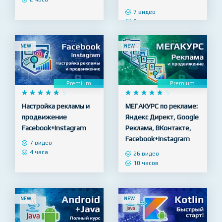
7 видео
3 часа
NEW
NEW
Premium
Premium










5










5
Настройка рекламы и
МЕГАКУРС по рекламе:
продвижение
Яндекс Директ, Google
Facebook+Instagram
Реклама, ВКонтакте,
Facebook+Instagram
7 видео
4 часа
26 видео
10 часов
NEW
NEW