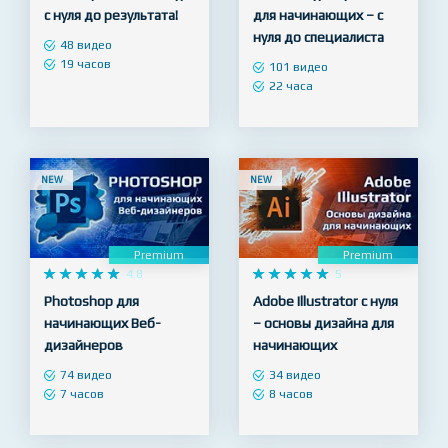
с нуля до результата!
для начинающих – с
нуля до специалиста
48 видео
19 часов
101 видео
22 часа
NEW
NEW
Premium
Premium










4.8










5
Photoshop для
Adobe Illustrator с нуля
начинающих Веб-
– основы дизайна для
дизайнеров
начинающих
74 видео
34 видео
7 часов
8 часов