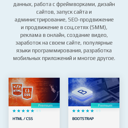
данных, работа с фреймворками, дизайн
сайтов, запуск сайта и
администрирование, SEO-продвижение
и продвижение в соц.сетях (SMM),
реклама в онлайн, создание видео,
заработок на своем сайте, популярные
языки программирования, разработка
мобильных приложений и многое другое.
Premium
Premium










4.9










4.9
HTML / CSS
BOOTSTRAP