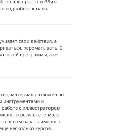
йтов или просто хобби я
се подробно сказано.
учивает свои действия, а
риваться, перематывать. В
жностей программы, а не
ятно, материал разложен по
и инструментами и
 работе с иллюстратором,
мкано, в результате-мало
отошопом начать именно с
 еще несколько курсов.