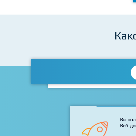
Как
Вы пол
Веб-ди