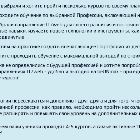
 выбрали и хотите пройти несколько курсов по своему план
оходите обучение по выбранной Профессии, включающей н
брали направление IT/web для своего развития и постоянно
вые навыки, изучаете новые технологии и инструменты, как 
одвинутые
товы на практике создать впечатляющее Портфолио из дес
тите проходить обучение с максимальной выгодой по стои
ка не определились с будущей профессией и хотите попробо
правлениях IT/web - удобно и выгодно на beONmax - при ед
 курсов!
огии пересекаются и дополняют друг друга и для того, чт
анной профессии, как правило, необходимо пройти несколь
е расширять и повышать свой уровень на дополнительных 
нем наши ученики проходят 4-5 курсов, а самые активные 10
!