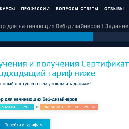
 КУРСЫ
ПРОФЕССИИ
ВОПРОСЫ-ОТВЕТЫ
ОТЗЫВЫ
op для начинающих Веб-дизайнеров | Задание 
48
учения и получения Сертификат
одходящий тариф ниже
енный доступ ко всем урокам и заданиям!
op для начинающих Веб-дизайнеров
и
PREMIUM - 1 КУРС
PREMIUM-PLUS - ВСЕ КУРСЫ
Перейти к тарифам