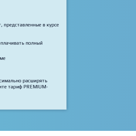
 представленные в курсе
 оплачивать полный
рме
ксимально расширять
трите тариф PREMIUM-