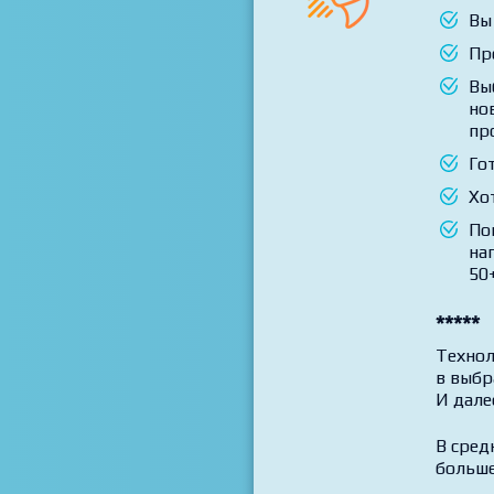
Вы
Пр
Вы
но
пр
Го
Хо
По
на
50+
*****
Технол
в выбр
И дале
В сред
больше