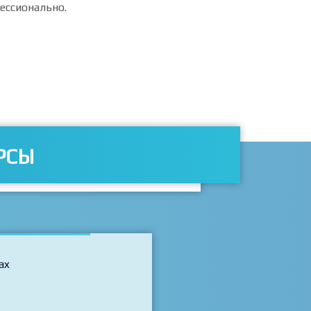
фессионально.
РСЫ
ax