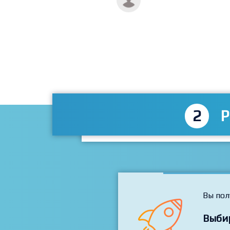
2
P
Вы пол
Выби