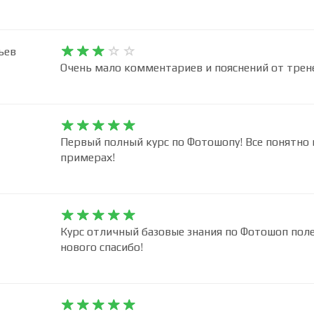
ьев










Очень мало комментариев и пояснений от трен










Первый полный курс по Фотошопу! Все понятно 
примерах!










Курс отличный базовые знания по Фотошоп пол
нового спасибо!









