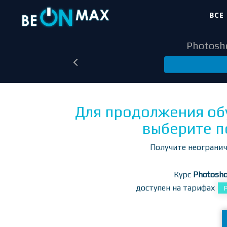
ВСЕ
Photosh
Для продолжения об
выберите п
Получите неогранич
Курс
Photosh
доступен на тарифах