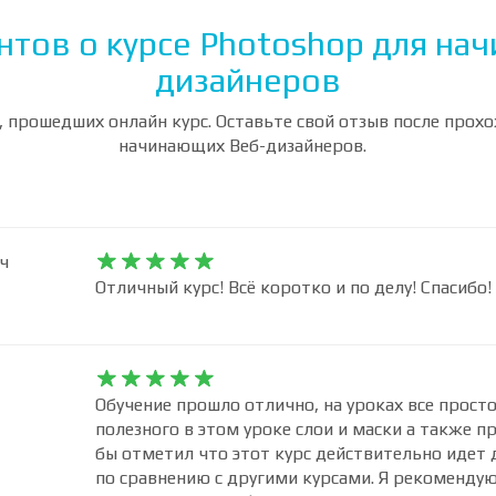
нтов о курсе Photoshop для на
дизайнеров
 прошедших онлайн курс. Оставьте свой отзыв после прох
начинающих Веб-дизайнеров.
ч










Отличный курс! Всё коротко и по делу! Спасибо!










Обучение прошло отлично, на уроках все просто
полезного в этом уроке слои и маски а также п
бы отметил что этот курс действительно идет 
по сравнению с другими курсами. Я рекомендую