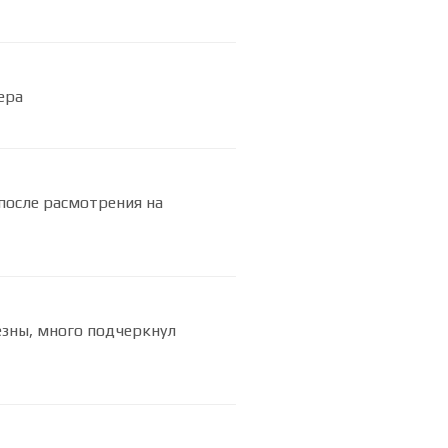
ера
после расмотрения на
езны, много подчеркнул