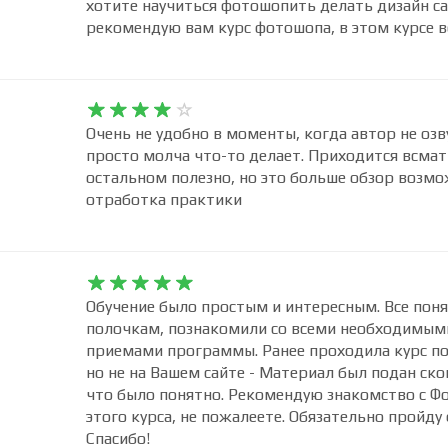
хотите научиться фотошопить делать дизайн са
рекомендую вам курс фотошопа, в этом курсе в










Очень не удобно в моменты, когда автор не озв
просто молча что-то делает. Приходится всмат
остальном полезно, но это больше обзор возмо
отработка практики










Обучение было простым и интересным. Все пон
полочкам, познакомили со всеми необходимым
приемами программы. Ранее проходила курс по
но не на Вашем сайте - Материал был подан ско
что было понятно. Рекомендую знакомство с Ф
этого курса, не пожалеете. Обязательно пройду
Спасибо!