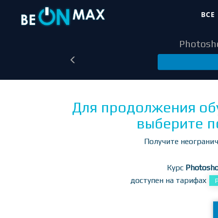
ВСЕ
Photosh
Для продолжения об
выберите п
Получите неогранич
Курс
Photosh
доступен на тарифах