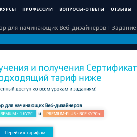
 КУРСЫ
ПРОФЕССИИ
ВОПРОСЫ-ОТВЕТЫ
ОТЗЫВЫ
op для начинающих Веб-дизайнеров | Задание 
67
учения и получения Сертификат
одходящий тариф ниже
енный доступ ко всем урокам и заданиям!
op для начинающих Веб-дизайнеров
и
PREMIUM - 1 КУРС
PREMIUM-PLUS - ВСЕ КУРСЫ
Перейти к тарифам