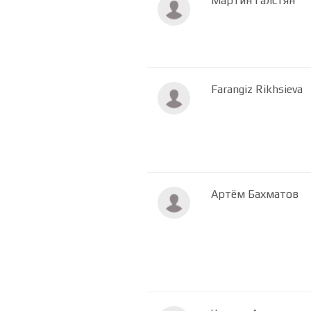
Мартин Галстян
Farangiz Rikhsieva
Артём Бахматов