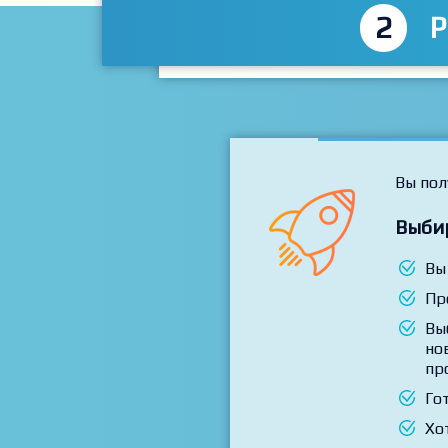
2
P
Вы пол
Выби
Вы
Пр
Вы
но
пр
Го
Хо