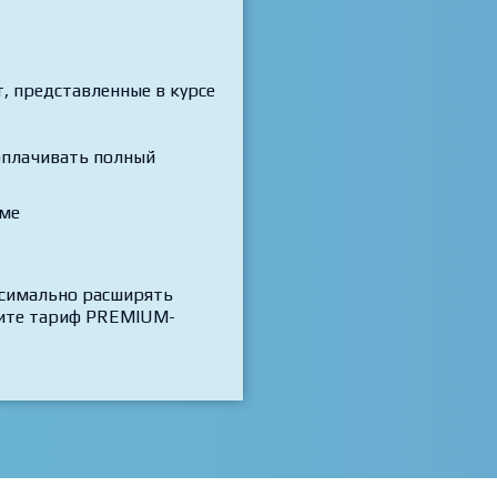
 представленные в курсе
 оплачивать полный
рме
ксимально расширять
трите тариф PREMIUM-