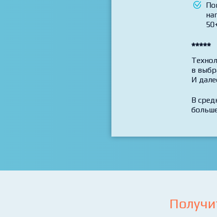
По
на
50+
*****
Технол
в выбр
И дале
В сред
больше
Получи