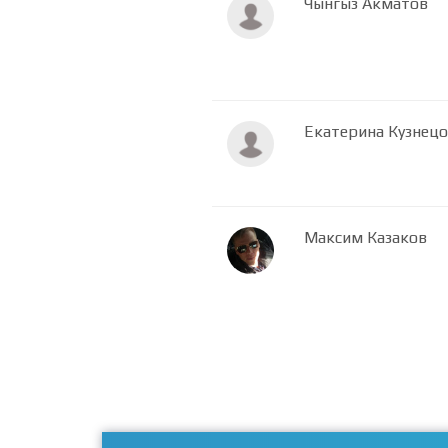
Чынгыз Акматов
Екатерина Кузнецо
Максим Казаков