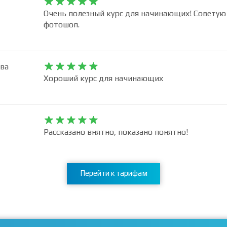










Очень полезный курс для начинающих! Советую 
фотошоп.
ва










Хороший курс для начинающих










Рассказано внятно, показано понятно!
Перейти к тарифам