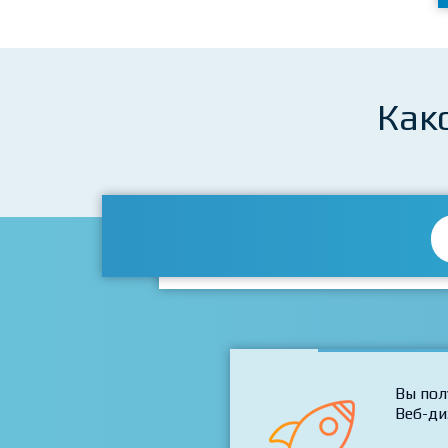
Как
Вы пол
Веб-ди