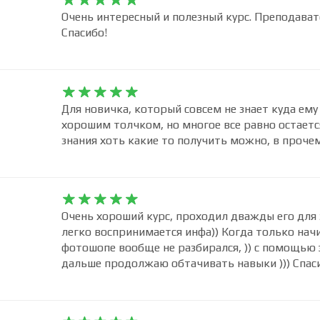










Очень интересный и полезный курс. Преподават
Спасибо!










Для новичка, который совсем не знает куда ем
хорошим толчком, но многое все равно остаетс
знания хоть какие то получить можно, в прочем










Очень хороший курс, проходил дважды его для 
легко воспринимается инфа)) Когда только нач
фотошопе вообще не разбирался, )) с помощью э
дальше продолжаю обтачивать навыки ))) Спас