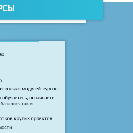
РСЫ
ax
у
есколько модулей-курсов
 обучаетесь, осваиваете
базовые, так и
ятков крутых проектов
мости