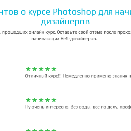
нтов о курсе Photoshop для на
дизайнеров
 прошедших онлайн курс. Оставьте свой отзыв после прох
начинающих Веб-дизайнеров.










Отличный курс!!! Немедленно применю знания на










Ну очень интересно, без воды, все по делу, про