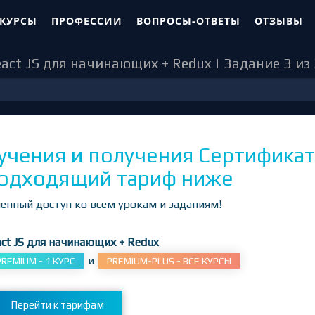
 КУРСЫ
ПРОФЕССИИ
ВОПРОСЫ-ОТВЕТЫ
ОТЗЫВЫ
act JS для начинающих + Redux | Задание 3 из
учения и получения Сертификат
одходящий тариф ниже
енный доступ ко всем урокам и заданиям!
ct JS для начинающих + Redux
и
PREMIUM - 1 КУРС
PREMIUM-PLUS - ВСЕ КУРСЫ
Перейти к тарифам