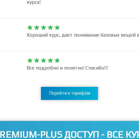
курса!










Хороший курс, дает понимание базовых вещей в










Все подробно и понятно! Спасибо!!!
Перейти к тарифам
REMIUM-PLUS ДОСТУП - ВСЕ КУ