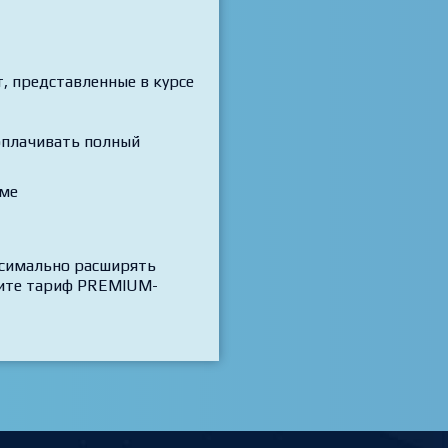
 представленные в курсе
 оплачивать полный
рме
ксимально расширять
трите тариф PREMIUM-