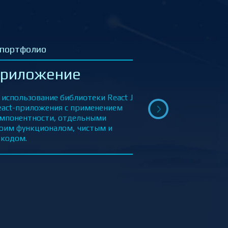
 в портфолио
-приложение Game
ones DB – база
х по Вселенной
Престолов
с использованием библиотеки React
аза данных по Вселенной Игры
 информация о Персонажах, Домах и