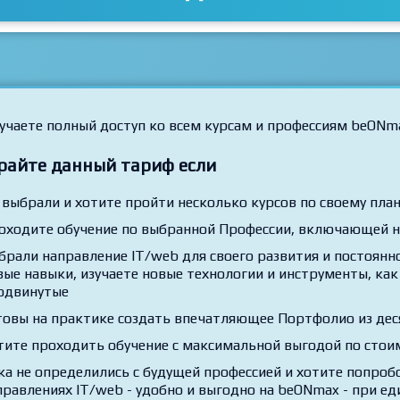
учаете полный доступ ко всем курсам и профессиям beONm
райте данный тариф если
 выбрали и хотите пройти несколько курсов по своему план
оходите обучение по выбранной Профессии, включающей н
брали направление IT/web для своего развития и постоянно
вые навыки, изучаете новые технологии и инструменты, как 
одвинутые
товы на практике создать впечатляющее Портфолио из дес
тите проходить обучение с максимальной выгодой по стои
ка не определились с будущей профессией и хотите попробо
правлениях IT/web - удобно и выгодно на beONmax - при ед