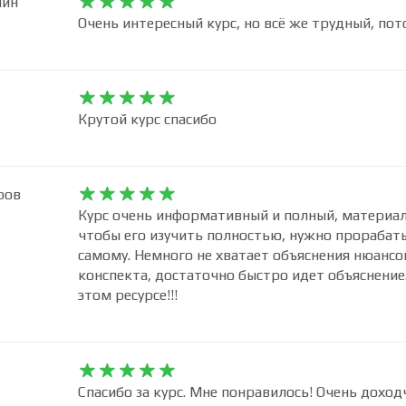
шин










Очень интересный курс, но всё же трудный, потом










Крутой курс спасибо
ров










Курс очень информативный и полный, материал
чтобы его изучить полностью, нужно прорабат
самому. Немного не хватает объяснения нюансов
конспекта, достаточно быстро идет объяснение.
этом ресурсе!!!










Спасибо за курс. Мне понравилось! Очень дохо