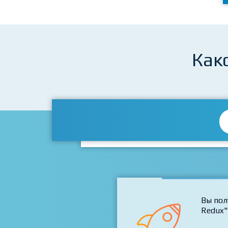
Как
Вы пол
Redux"