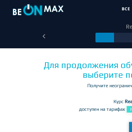
ВСЕ
Re
3
Для продолжения об
выберите п
Получите неогранич
Курс
Rea
доступен на тарифах