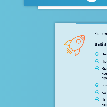
Вы пол
Выби
Вы
Пр
Вы
но
пр
Го
Хо
По
на