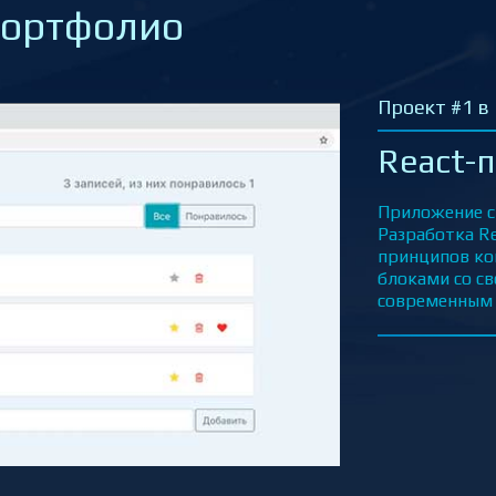
портфолио
Проект #2
React
of Thr
данны
Игры 
Приложение 
JS.
Небольшая б
Престолов –
Книгах.