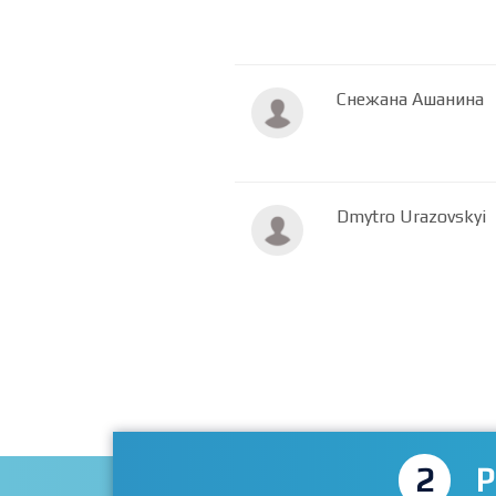
Снежана Ашанина
Dmytro Urazovskyi
2
P