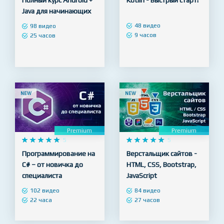
Premium
Premium










5










4.9
Полный курс Android +
Kotlin - Быстрый старт!
Java для начинающих
48 видео
98 видео
9 часов
25 часов
NEW
NEW
Premium
Premium










5










5
Программирование на
Верстальщик сайтов -
C# – от новичка до
HTML, CSS, Bootstrap,
специалиста
JavaScript
102 видео
84 видео