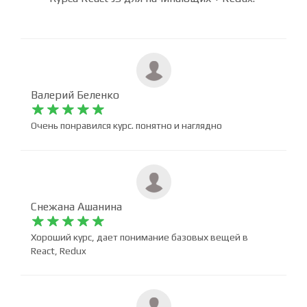
Мы собрали отзывы учеников, прошедших онлайн
курс. Оставьте свой отзыв после прохождения
Курса React JS для начинающих + Redux.
Валерий Беленко










Очень понравился курс. понятно и наглядно
Снежана Ашанина










Хороший курс, дает понимание базовых вещей в
React, Redux