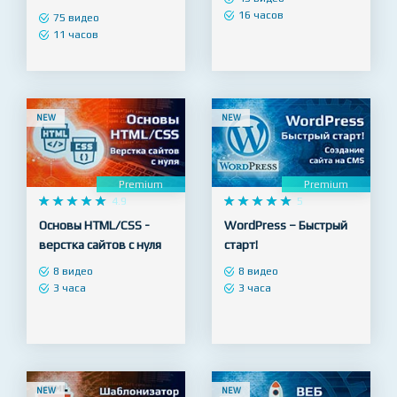
Django 3 - Full Stack
WordPress – с нуля до
разработка веб сайтов
Профи!
на Python
45 видео
16 часов
75 видео
11 часов
NEW
NEW
Premium
Premium










4.9










5
Основы HTML/CSS -
WordPress – Быстрый
верстка сайтов с нуля
старт!
8 видео
8 видео
3 часа
3 часа