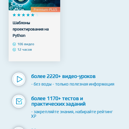
NEW
Premium-PLUS










5
Шаблоны
проектирования на
Python
106 видео
12 часов
более 2220+ видео-уроков
- без воды - только полезная информация
более 1170+ тестов и
практических заданий
- закрепляйте знания, набирайте рейтинг