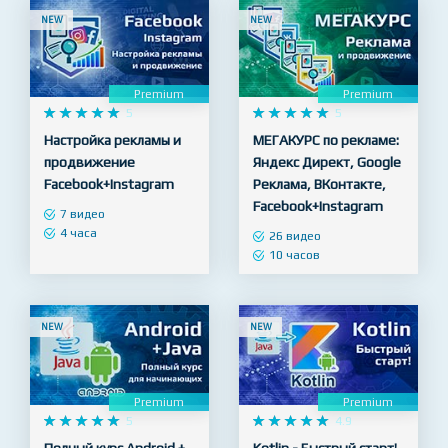
7 видео
3 часа
NEW
NEW
Premium
Premium










5










5
Настройка рекламы и
МЕГАКУРС по рекламе:
продвижение
Яндекс Директ, Google
Facebook+Instagram
Реклама, ВКонтакте,
Facebook+Instagram
7 видео
4 часа
26 видео
10 часов
NEW
NEW