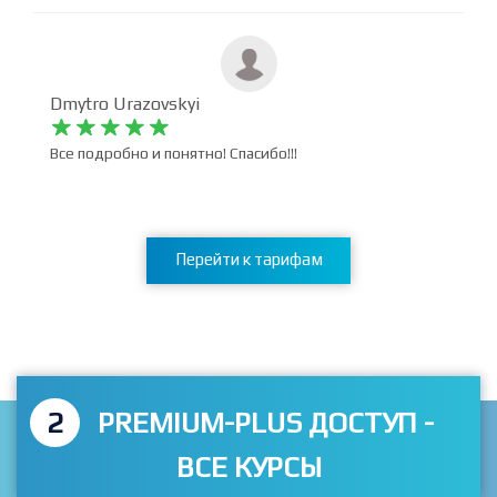
Спасибо за курс. Мне понравилось! Очень доходчиво!
Благодарен создателям курса!
Dmytro Urazovskyi










Все подробно и понятно! Спасибо!!!
Перейти к тарифам
2
PREMIUM-PLUS ДОСТУП -