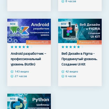
продвинутая практика
79 видео
14 часов
40 видео
8 часов
NEW
NEW
Premium-PLUS
Premium-PLUS










5










5
Android разработчик –
Веб Дизайн в Figma -
профессиональный
Продвинутый уровень.
уровень (Kotlin)
Создание Ui Kit
143 видео
42 видео
27 часов
6 часов