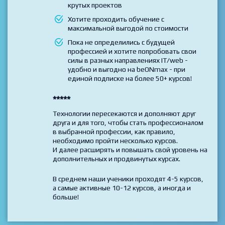
базовые, так и продвинутые
Готовы на практике создать
впечатляющее Портфолио из десятков
крутых проектов
Хотите проходить обучение с
максимальной выгодой по стоимости
Пока не определились с будущей
профессией и хотите попробовать свои
силы в разных направлениях IT/web -
удобно и выгодно на beONmax - при
единой подписке на более 50+ курсов!
*****
Технологии пересекаются и дополняют друг
друга и для того, чтобы стать профессионалом
в выбранной профессии, как правило,
необходимо пройти несколько курсов.
И далее расширять и повышать свой уровень на
дополнительных и продвинутых курсах.
В среднем наши ученики проходят 4-5 курсов,
а самые активные 10-12 курсов, а иногда и
больше!