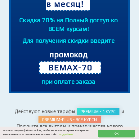
Обучение от 240 руб.
в месяц!
Cкидка 70% на Полный доступ ко
ВСЕМ курсам!
Для получения скидки введите
промокод
BEMAX-70
при оплате заказа
Действуют новые тарифы
и
PREMIUM - 1 КУРС
Мы используем файлы cookie, чтобы вы могли получить наилучшие
OK
впечатления от использования нашего сайта.
Подробнее.
PREMIUM-PLUS - ВСЕ КУРСЫ