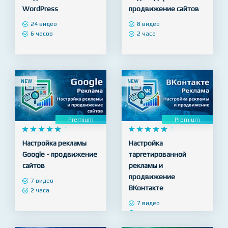










5










4.9
Посадка верстки и
Настройка рекламы
создание тем на CMS
Яндекс Директ -
WordPress
продвижение сайтов
24 видео
8 видео
6 часов
2 часа
NEW
NEW
Premium
Premium










5










5
Настройка рекламы
Настройка
Google - продвижение
таргетированной
сайтов
рекламы и
продвижение
7 видео
ВКонтакте
2 часа