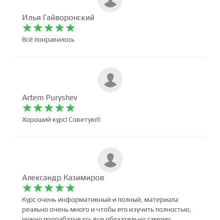
Илья Гайворонский










Всё понравилось
Artem Puryshev










Хороший курс! Советую!!!
Александр Казимиров









