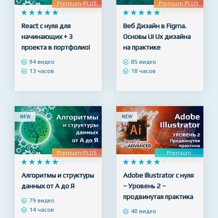
Premium-PLUS
Premium-PLUS










5










5
React с нуля для
Веб Дизайн в Figma.
начинающих + 3
Основы Ui Ux дизайна
проекта в портфолио!
на практике
94 видео
85 видео
13 часов
18 часов
NEW
NEW
Premium-PLUS
Premium










5










5
Алгоритмы и структуры
Adobe Illustrator с нуля
данных от А до Я
– Уровень 2 –