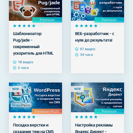
NEW
NEW
Premium
Premium










4.9










5
Шаблонизатор
ВЕБ-разработчик - с
Pug/jade -
нуля до результата!
современный
97 видео
ускоритель для HTML
34 часа
18 видео
2 часа
NEW
NEW
Premium-PLUS
Premium