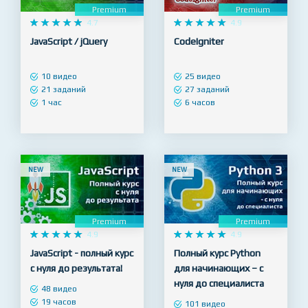
Premium
Premium










4.7










4.9
JavaScript / jQuery
CodeIgniter
10 видео
25 видео
21 заданий
27 заданий
1 час
6 часов
NEW
NEW
Premium
Premium










4.9










4.9
JavaScript - полный курс
Полный курс Python
с нуля до результата!
для начинающих – с