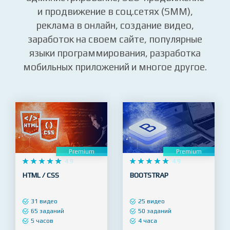
сайтов, запуск сайта и
администрирование, SEO-продвижение
и продвижение в соц.сетях (SMM),
реклама в онлайн, создание видео,
заработок на своем сайте, популярные
языки программирования, разработка
мобильных приложений и многое другое.
Premium
Premium










4.9










4.9
HTML / CSS
BOOTSTRAP