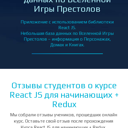
of Thrones DB – база
еки
данных по Вселенной
ением
Игры Престолов
ыми
м и
Приложение с использованием библиотеки
React JS.
Небольшая база данных по Вселенной Игры
Престолов – информация о Персонажах,
Домах и Книгах.
Отзывы студентов о курсе
React JS для начинающих +
Redux