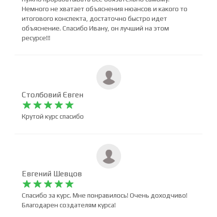
Курс очень информативный и полный, материала
реально очень много и чтобы его изучить полностью,
нужно прорабатывать все обязательно самому.
Немного не хватает объяснения нюансов и какого то
итогового конспекта, достаточно быстро идет
объяснение. Спасибо Ивану, он лучший на этом
ресурсе!!!
Столбовий Євген










Крутой курс спасибо
Евгений Шевцов









