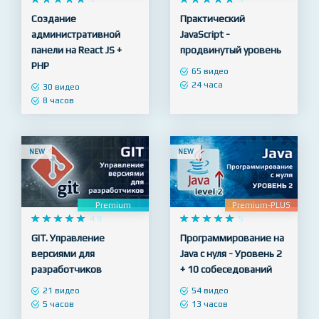
Premium-PLUS
Premium-PLUS










5










5
Создание
Практический
административной
JavaScript -
панели на React JS +
продвинутый уровень
PHP
65 видео
24 часа
30 видео
8 часов
NEW
NEW
Premium
Premium-PLUS










4.9










5
GIT. Управление
Программирование на
версиями для
Java с нуля - Уровень 2
разработчиков
+ 10 собеседований