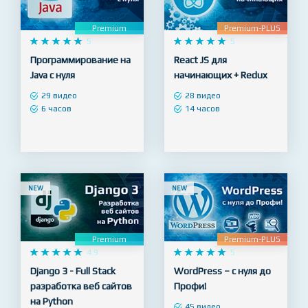
NEW
NEW
Premium
Premium-PLUS










5










5
Программирование на
React JS для
Java с нуля
начинающих + Redux
29 видео
28 видео
6 часов
14 часов
NEW
NEW
Premium
Premium-PLUS










4.9










5