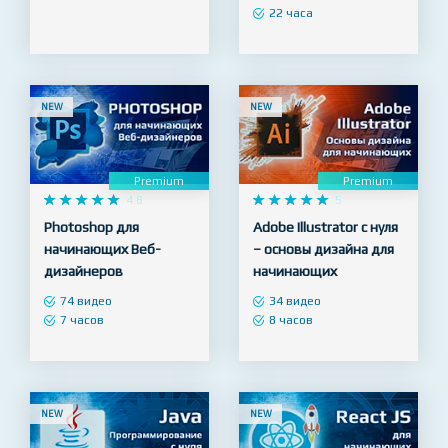
нуля до специалиста
48 видео
19 часов
101 видео
22 часа
NEW
NEW
Premium
Premium










4.8










5
Photoshop для
Adobe Illustrator с нуля
начинающих Веб-
– основы дизайна для
дизайнеров
начинающих
74 видео
34 видео
7 часов
8 часов