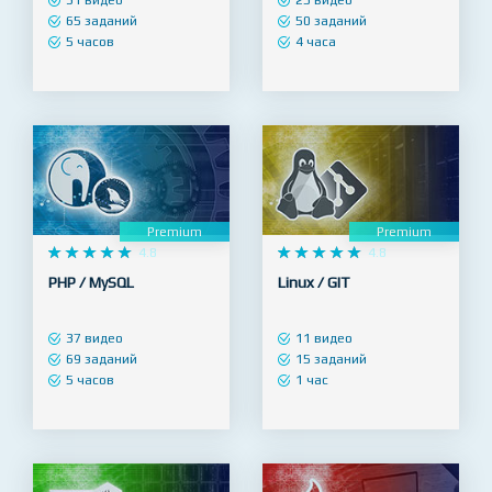
31 видео
25 видео
65 заданий
50 заданий
5 часов
4 часа
Premium
Premium










4.8










4.8
PHP / MySQL
Linux / GIT
37 видео
11 видео
69 заданий
15 заданий
5 часов
1 час