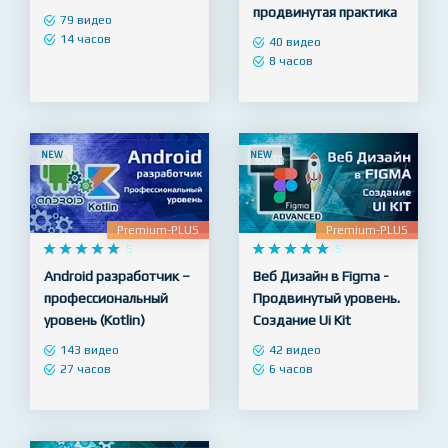
продвинутая практика
79 видео
14 часов
40 видео
8 часов
NEW
NEW
Premium-PLUS
Premium-PLUS










5










5
Android разработчик –
Веб Дизайн в Figma -
профессиональный
Продвинутый уровень.
уровень (Kotlin)
Создание Ui Kit
143 видео
42 видео
27 часов
6 часов