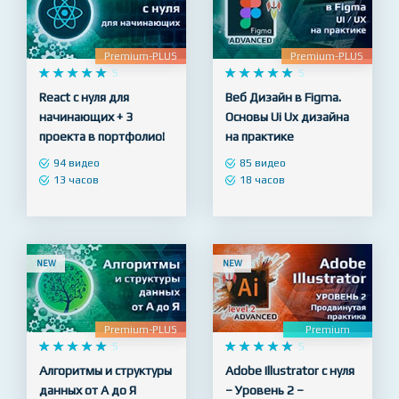
Premium-PLUS
Premium-PLUS










5










5
React с нуля для
Веб Дизайн в Figma.
начинающих + 3
Основы Ui Ux дизайна
проекта в портфолио!
на практике
94 видео
85 видео
13 часов
18 часов
NEW
NEW
Premium-PLUS
Premium










5










5
Алгоритмы и структуры
Adobe Illustrator с нуля
данных от А до Я
– Уровень 2 –