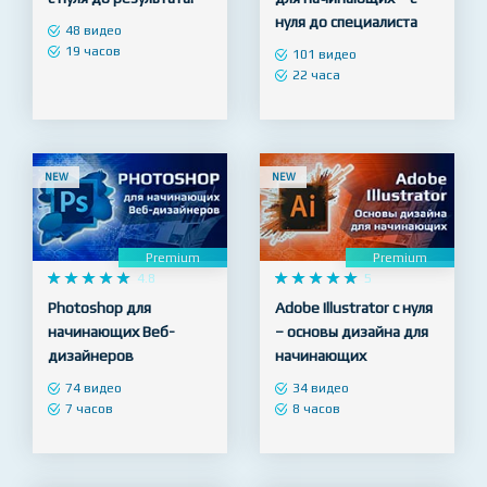
нуля до специалиста
48 видео
19 часов
101 видео
22 часа
NEW
NEW
Premium
Premium










4.8










5
Photoshop для
Adobe Illustrator с нуля
начинающих Веб-
– основы дизайна для
дизайнеров
начинающих
74 видео
34 видео
7 часов
8 часов