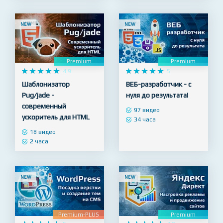
NEW
NEW
Premium
Premium










4.9










5
Шаблонизатор
ВЕБ-разработчик - с
Pug/jade -
нуля до результата!
современный
97 видео
ускоритель для HTML
34 часа
18 видео
2 часа
NEW
NEW
Premium-PLUS
Premium