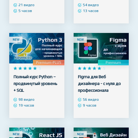
21 видео
54 видео
5 часов
13 часов
NEW
NEW
Premium-PLUS
Premium










5










5
Полный курс Python –
Figma для Веб
продвинутый уровень
дизайнера - с нуля до
+ SQL
профессионала
98 видео
56 видео
19 часов
9 часов
NEW
NEW