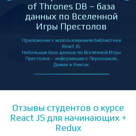
of Thrones DB – база
еки
данных по Вселенной
ением
Игры Престолов
ыми
м и
Приложение с использованием библиотеки
React JS.
Небольшая база данных по Вселенной Игры
Престолов – информация о Персонажах,
Домах и Книгах.
Отзывы студентов о курсе
React JS для начинающих +
Redux