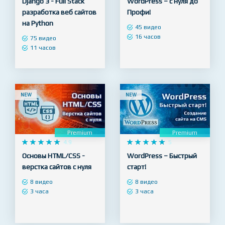
Django 3 - Full Stack
WordPress – с нуля до
разработка веб сайтов
Профи!
на Python
45 видео
16 часов
75 видео
11 часов
NEW
NEW
Premium
Premium










4.9










5
Основы HTML/CSS -
WordPress – Быстрый
верстка сайтов с нуля
старт!
8 видео
8 видео
3 часа
3 часа