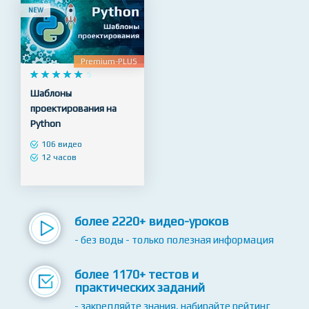
NEW
Premium-PLUS










5
Шаблоны
проектирования на
Python
106 видео
12 часов
более 2220+ видео-уроков
- без воды - только полезная информация
более 1170+ тестов и
практических заданий
- закрепляйте знания, набирайте рейтинг