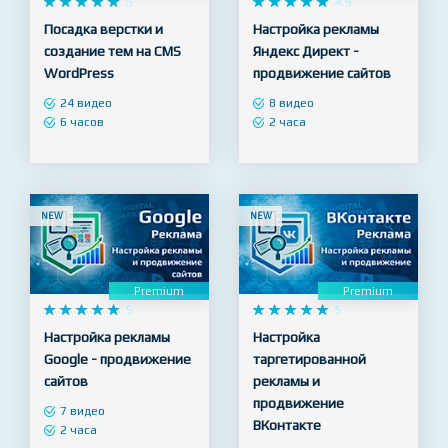










5










4.9
Посадка верстки и
Настройка рекламы
создание тем на CMS
Яндекс Директ -
WordPress
продвижение сайтов
24 видео
8 видео
6 часов
2 часа
NEW
NEW
Premium
Premium










5










5
Настройка рекламы
Настройка
Google - продвижение
таргетированной
сайтов
рекламы и
продвижение
7 видео
ВКонтакте
2 часа