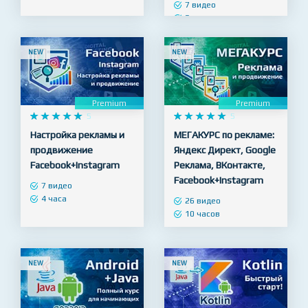
7 видео
3 часа
NEW
NEW
Premium
Premium










5










5
Настройка рекламы и
МЕГАКУРС по рекламе:
продвижение
Яндекс Директ, Google
Facebook+Instagram
Реклама, ВКонтакте,
Facebook+Instagram
7 видео
4 часа
26 видео
10 часов
NEW
NEW