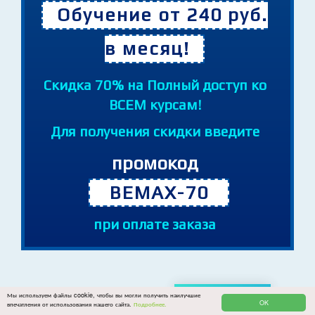
Обучение от 240 руб.
в месяц!
Cкидка 70% на Полный доступ ко
ВСЕМ курсам!
Для получения скидки введите
промокод
BEMAX-70
при оплате заказа
Действуют новые тарифы
и
PREMIUM - 1 КУРС
Мы используем файлы cookie, чтобы вы могли получить наилучшие
OK
впечатления от использования нашего сайта.
Подробнее.
PREMIUM-PLUS - ВСЕ КУРСЫ