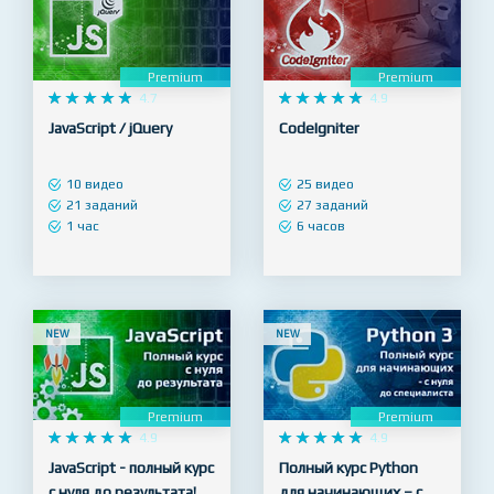
Premium
Premium










4.7










4.9
JavaScript / jQuery
CodeIgniter
10 видео
25 видео
21 заданий
27 заданий
1 час
6 часов
NEW
NEW
Premium
Premium










4.9










4.9
JavaScript - полный курс
Полный курс Python
с нуля до результата!
для начинающих – с