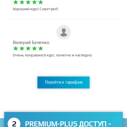










Хороший курс! Советую!!!
Валерий Беленко










Очень понравился курс. понятно и наглядно
Перейти к тарифам
2
PREMIUM-PLUS ДОСТУП -