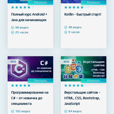
Premium
Premium










5










4.9
Полный курс Android +
Kotlin - Быстрый старт!
Java для начинающих
48 видео
98 видео
9 часов
25 часов
NEW
NEW
Premium
Premium










5










5
Программирование на
Верстальщик сайтов -
C# – от новичка до
HTML, CSS, Bootstrap,
специалиста
JavaScript
102 видео
84 видео