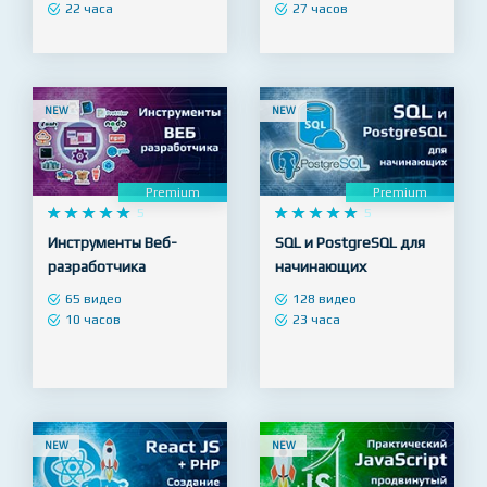
22 часа
27 часов
NEW
NEW
Premium
Premium










5










5
Инструменты Веб-
SQL и PostgreSQL для
разработчика
начинающих
65 видео
128 видео
10 часов
23 часа
NEW
NEW