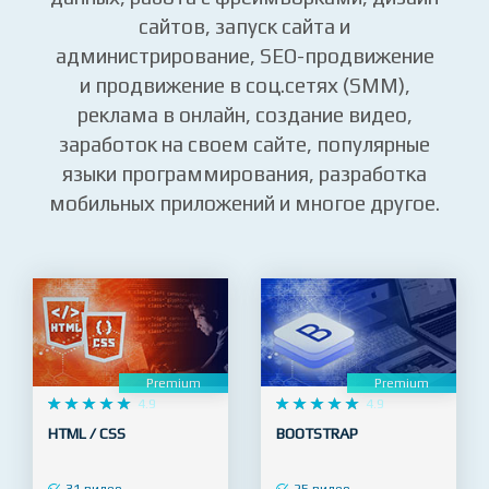
сайтов, запуск сайта и
администрирование, SEO-продвижение
и продвижение в соц.сетях (SMM),
реклама в онлайн, создание видео,
заработок на своем сайте, популярные
языки программирования, разработка
мобильных приложений и многое другое.
Premium
Premium










4.9










4.9
HTML / CSS
BOOTSTRAP