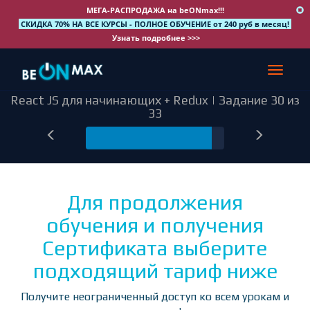
МЕГА-РАСПРОДАЖА на beONmax!!!
СКИДКА 70% НА ВСЕ КУРСЫ - ПОЛНОЕ ОБУЧЕНИЕ от 240 руб в месяц!
Узнать подробнее >>>
Toggle
navigat
React JS для начинающих + Redux | Задание 30 из
33
30
Для продолжения
обучения и получения
Сертификата выберите
подходящий тариф ниже
Получите неограниченный доступ ко всем урокам и