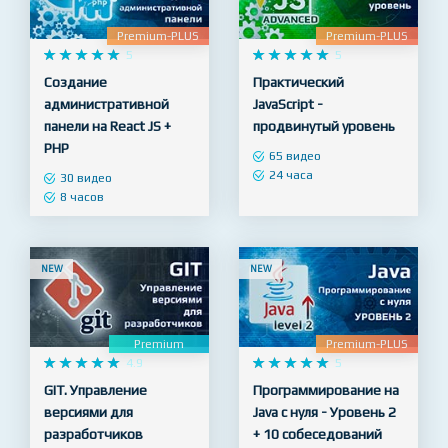
Premium-PLUS
Premium-PLUS










5










5
Создание
Практический
административной
JavaScript -
панели на React JS +
продвинутый уровень
PHP
65 видео
24 часа
30 видео
8 часов
NEW
NEW
Premium
Premium-PLUS










4.9










5
GIT. Управление
Программирование на
версиями для
Java с нуля - Уровень 2
разработчиков
+ 10 собеседований