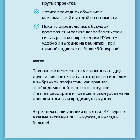
базовые, так и продвинутые
Готовы на практике создать
впечатляющее Портфолио из десятков
крутых проектов
Хотите проходить обучение с
максимальной выгодой по стоимости
Пока не определились с будущей
профессией и хотите попробовать свои
силы в разных направлениях IT/web -
удобно и выгодно на beONmax - при
единой подписке на более 50+ курсов!
*****
Технологии пересекаются и дополняют друг
друга и для того, чтобы стать профессионалом
в выбранной профессии, как правило,
необходимо пройти несколько курсов.
И далее расширять и повышать свой уровень на
дополнительных и продвинутых курсах.
В среднем наши ученики проходят 4-5 курсов,
а самые активные 10-12 курсов, а иногда и
больше!