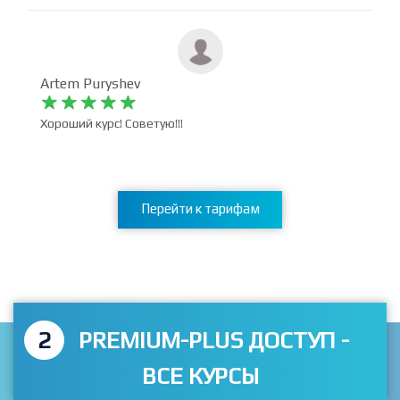
Очень интересный курс, но всё же трудный, потому что
Реакт это трудно....)))
Artem Puryshev










Хороший курс! Советую!!!
Перейти к тарифам
2
PREMIUM-PLUS ДОСТУП -