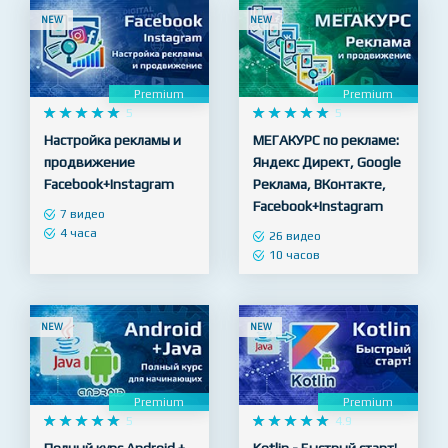
7 видео
3 часа
NEW
NEW
Premium
Premium










5










5
Настройка рекламы и
МЕГАКУРС по рекламе:
продвижение
Яндекс Директ, Google
Facebook+Instagram
Реклама, ВКонтакте,
Facebook+Instagram
7 видео
4 часа
26 видео
10 часов
NEW
NEW