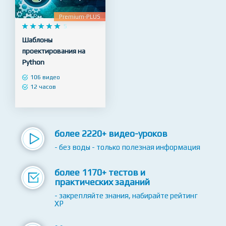
NEW
Premium-PLUS










5
Шаблоны
проектирования на
Python
106 видео
12 часов
более 2220+ видео-уроков
- без воды - только полезная информация
более 1170+ тестов и
практических заданий
- закрепляйте знания, набирайте рейтинг