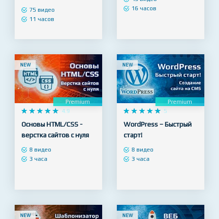
Django 3 - Full Stack
WordPress – с нуля до
разработка веб сайтов
Профи!
на Python
45 видео
16 часов
75 видео
11 часов
NEW
NEW
Premium
Premium










4.9










5
Основы HTML/CSS -
WordPress – Быстрый
верстка сайтов с нуля
старт!
8 видео
8 видео
3 часа
3 часа