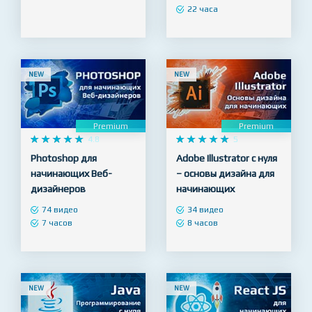
нуля до специалиста
48 видео
19 часов
101 видео
22 часа
NEW
NEW
Premium
Premium










4.8










5
Photoshop для
Adobe Illustrator с нуля
начинающих Веб-
– основы дизайна для
дизайнеров
начинающих
74 видео
34 видео
7 часов
8 часов