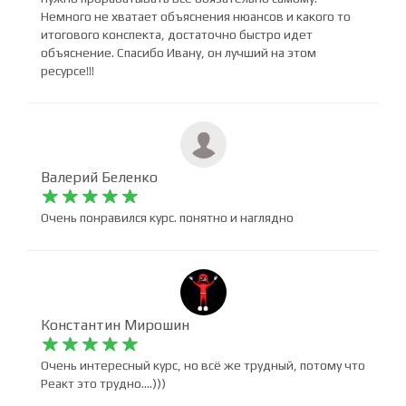
Курс очень информативный и полный, материала
реально очень много и чтобы его изучить полностью,
нужно прорабатывать все обязательно самому.
Немного не хватает объяснения нюансов и какого то
итогового конспекта, достаточно быстро идет
объяснение. Спасибо Ивану, он лучший на этом
ресурсе!!!
Валерий Беленко










Очень понравился курс. понятно и наглядно
Константин Мирошин









