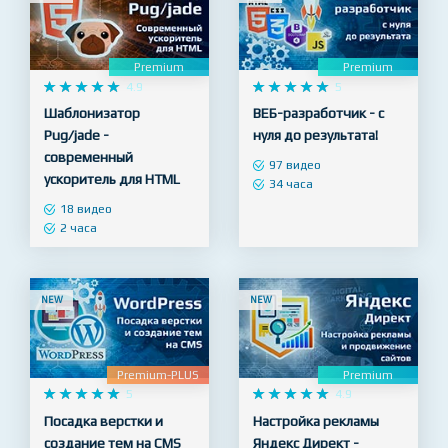
NEW
NEW
Premium
Premium










4.9










5
Шаблонизатор
ВЕБ-разработчик - с
Pug/jade -
нуля до результата!
современный
97 видео
ускоритель для HTML
34 часа
18 видео
2 часа
NEW
NEW
Premium-PLUS
Premium