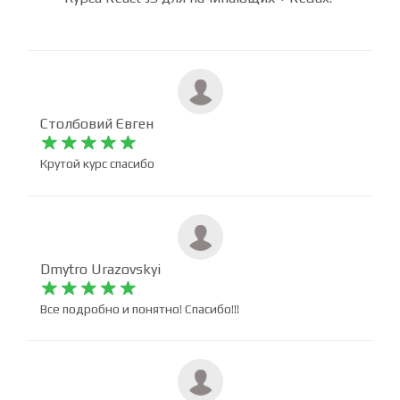
Мы собрали отзывы учеников, прошедших онлайн
курс. Оставьте свой отзыв после прохождения
Курса React JS для начинающих + Redux.
Столбовий Євген










Крутой курс спасибо
Dmytro Urazovskyi










Все подробно и понятно! Спасибо!!!