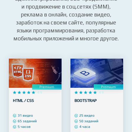
сайтов, запуск сайта и
администрирование, SEO-продвижение
и продвижение в соц.сетях (SMM),
реклама в онлайн, создание видео,
заработок на своем сайте, популярные
языки программирования, разработка
мобильных приложений и многое другое.
Premium
Premium










4.9










4.9
HTML / CSS
BOOTSTRAP