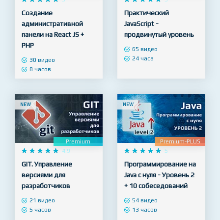
Premium-PLUS
Premium-PLUS










5










5
Создание
Практический
административной
JavaScript -
панели на React JS +
продвинутый уровень
PHP
65 видео
24 часа
30 видео
8 часов
NEW
NEW
Premium
Premium-PLUS










4.9










5
GIT. Управление
Программирование на
версиями для
Java с нуля - Уровень 2
разработчиков
+ 10 собеседований