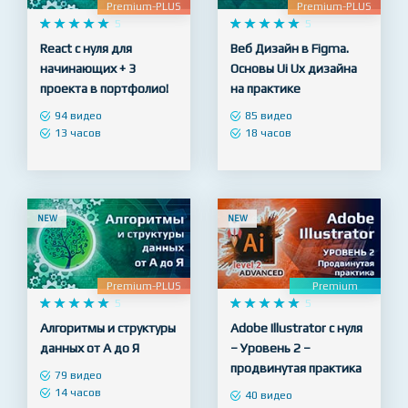
Premium-PLUS
Premium-PLUS










5










5
React с нуля для
Веб Дизайн в Figma.
начинающих + 3
Основы Ui Ux дизайна
проекта в портфолио!
на практике
94 видео
85 видео
13 часов
18 часов
NEW
NEW
Premium-PLUS
Premium










5










5
Алгоритмы и структуры
Adobe Illustrator с нуля
данных от А до Я
– Уровень 2 –