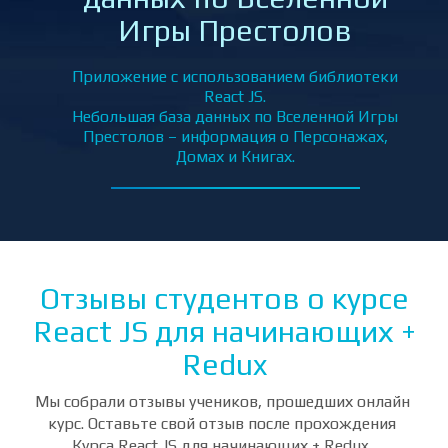
of Thrones DB – база
еки
данных по Вселенной
ением
Игры Престолов
ыми
м и
Приложение с использованием библиотеки
React JS.
Небольшая база данных по Вселенной Игры
Престолов – информация о Персонажах,
Домах и Книгах.
Отзывы студентов о курсе
React JS для начинающих +
Redux