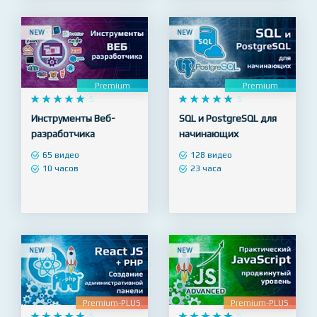
22 часа
27 часов
NEW
NEW
Premium
Premium










5










5
Инструменты Веб-
SQL и PostgreSQL для
разработчика
начинающих
65 видео
128 видео
10 часов
23 часа
NEW
NEW