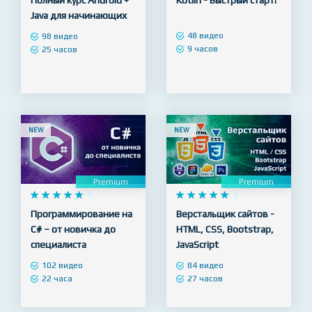
Premium
Premium










5










4.9
Полный курс Android +
Kotlin - Быстрый старт!
Java для начинающих
48 видео
98 видео
9 часов
25 часов
NEW
NEW
Premium
Premium










5










5
Программирование на
Верстальщик сайтов -
C# – от новичка до
HTML, CSS, Bootstrap,
специалиста
JavaScript
102 видео
84 видео