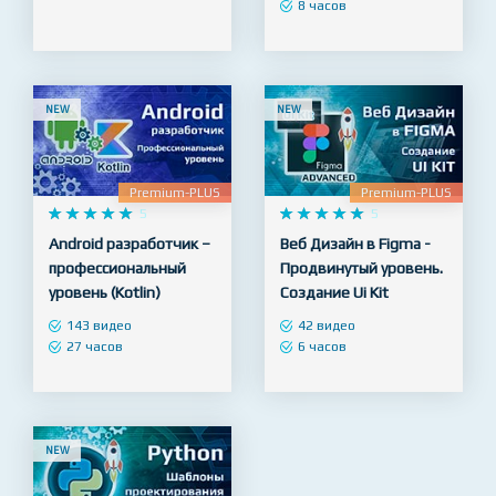
продвинутая практика
79 видео
14 часов
40 видео
8 часов
NEW
NEW
Premium-PLUS
Premium-PLUS










5










5
Android разработчик –
Веб Дизайн в Figma -
профессиональный
Продвинутый уровень.
уровень (Kotlin)
Создание Ui Kit
143 видео
42 видео
27 часов
6 часов