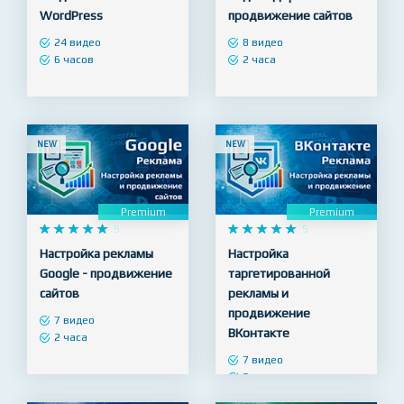










5










4.9
Посадка верстки и
Настройка рекламы
создание тем на CMS
Яндекс Директ -
WordPress
продвижение сайтов
24 видео
8 видео
6 часов
2 часа
NEW
NEW
Premium
Premium










5










5
Настройка рекламы
Настройка
Google - продвижение
таргетированной
сайтов
рекламы и
продвижение
7 видео
ВКонтакте
2 часа