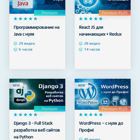
NEW
NEW
Premium
Premium-PLUS










5










5
Программирование на
React JS для
Java с нуля
начинающих + Redux
29 видео
28 видео
6 часов
14 часов
NEW
NEW
Premium
Premium-PLUS










4.9










5