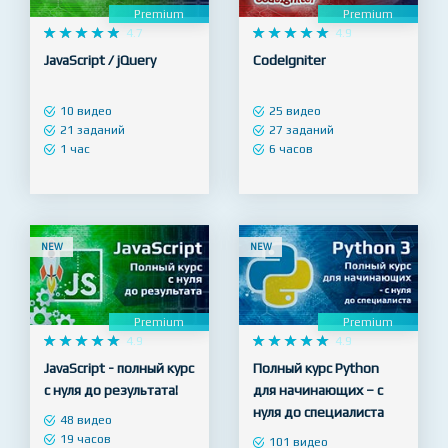
Premium
Premium










4.7










4.9
JavaScript / jQuery
CodeIgniter
10 видео
25 видео
21 заданий
27 заданий
1 час
6 часов
NEW
NEW
Premium
Premium










4.9










4.9
JavaScript - полный курс
Полный курс Python
с нуля до результата!
для начинающих – с