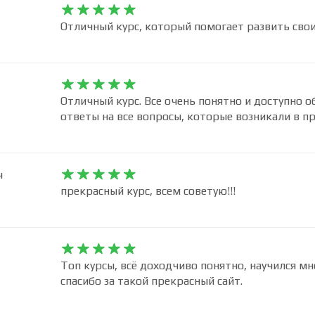










Отличный курс, который помогает развить сво










Отличный курс. Все очень понятно и доступно о
ответы на все вопросы, которые возникали в пр
ч










прекрасный курс, всем советую!!!










Топ курсы, всё доходчиво понятно, научился мн
спасибо за такой прекрасный сайт.