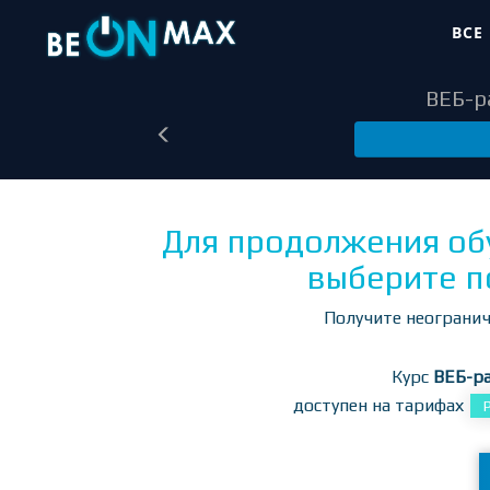
ВСЕ
ВЕБ-ра
Для продолжения об
выберите п
Получите неогранич
Курс
ВЕБ-ра
доступен на тарифах