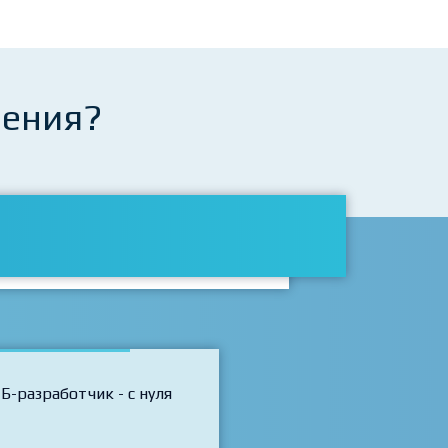
чения?
Б-разработчик - с нуля