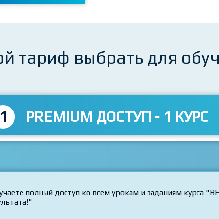
ой тариф выбрать для обу
1
PREMIUM ДОСТУП - 1 КУРС
учаете полный доступ ко всем урокам и заданиям курса "ВЕ
ультата!"