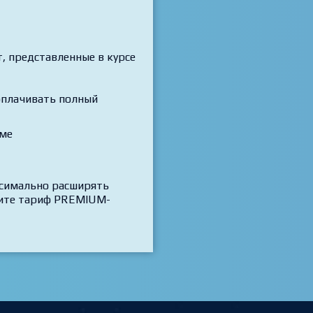
 представленные в курсе
 оплачивать полный
рме
ксимально расширять
трите тариф PREMIUM-