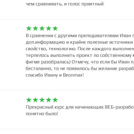
чем сравнивать, и голос приятный










В сравнении с другими преподавателями Иван 
доп.информацию и крайне полезные источники
свойство, технологию. После каждого выполнен
терпелось выполнить проект по собственному м
фигме разобралась) Отмечу, что если бы Иван 
бесталанно, то не появилось бы желание разраб
спасибо Ивану и Beonmax!










Прекрасный курс для начинающих ВЕБ-разработ
понятно было!