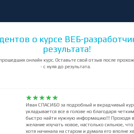
дентов о курсе ВЕБ-разработчик 
результата!
прошедших онлайн курс. Оставьте свой отзыв после прохо
- с нуля до результата.










Иван СПАСИБО за подробный и вкрадчивый курс!
укладывается все в голове но благодаря четки
быстро найти нужную информацию!!! Проходя в
желание изучать новое, настолько сильное, что
хотя начинала на старом и думала его вполне хв