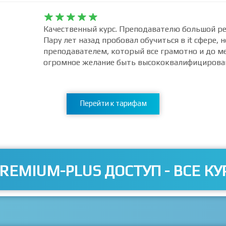










Качественный курс. Преподавателю большой рес
Пару лет назад пробовал обучиться в it сфере, н
преподавателем, который все грамотно и до м
огромное желание быть высококвалифицирова
Перейти к тарифам
REMIUM-PLUS ДОСТУП - ВСЕ КУ