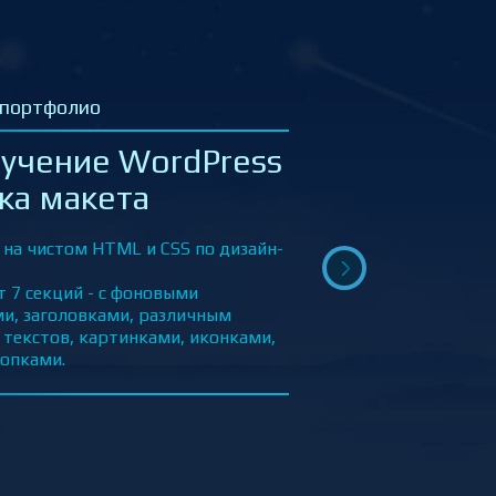
 в портфолио
аказ Такси UBER –
ка макета
верстка сайта по дизайн-макету на
 с применением современных
– Bootstrap, препроцессоры Sass/Scss,
ы и псевдоэлементы CSS и др.
ет блоки – Хэдер (верхнее меню,
он/заказ), Главный экран,
ва, Мобильное приложение, Выбор
 Условия и требования, Города, Футер
ю, соц.сети, контакты).