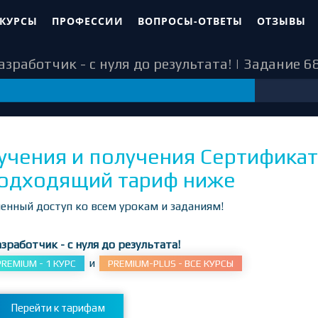
 КУРСЫ
ПРОФЕССИИ
ВОПРОСЫ-ОТВЕТЫ
ОТЗЫВЫ
зработчик - с нуля до результата! | Задание 6
68
учения и получения Сертификат
одходящий тариф ниже
енный доступ ко всем урокам и заданиям!
зработчик - с нуля до результата!
и
PREMIUM - 1 КУРС
PREMIUM-PLUS - ВСЕ КУРСЫ
Перейти к тарифам