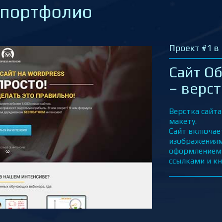
 портфолио
Проект #2
Сайт З
верст
Адаптивная 
HTML и CSS
технологий 
псевдокласс
Сайт включа
лого, телеф
Преимущест
Автомобиля,
(нижнее мен