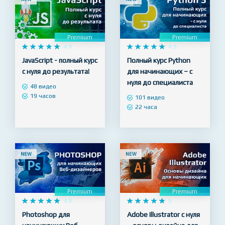
NEW
NEW
Premium
Premium










4.9










4.9
JavaScript - полный курс
Полный курс Python
с нуля до результата!
для начинающих – с
нуля до специалиста
48 видео
19 часов
101 видео
22 часа
NEW
NEW
Premium
Premium