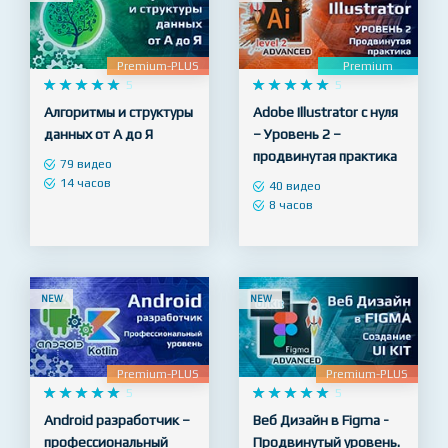
NEW
NEW
Premium-PLUS
Premium










5










5
Алгоритмы и структуры
Adobe Illustrator с нуля
данных от А до Я
– Уровень 2 –
продвинутая практика
79 видео
14 часов
40 видео
8 часов
NEW
NEW
Premium-PLUS
Premium-PLUS