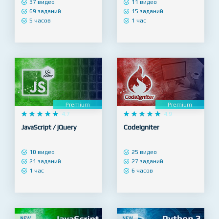
PHP / MySQL
Linux / GIT
37 видео
11 видео
69 заданий
15 заданий
5 часов
1 час
Premium
Premium










4.7










4.9
JavaScript / jQuery
CodeIgniter
10 видео
25 видео
21 заданий
27 заданий
1 час
6 часов