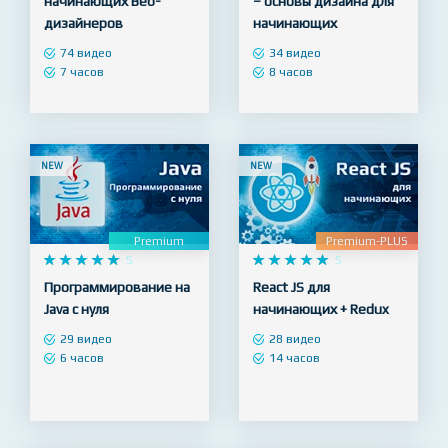










4.8










5
Photoshop для
Adobe Illustrator с нуля
начинающих Веб-
– основы дизайна для
дизайнеров
начинающих
74 видео
34 видео
7 часов
8 часов
NEW
NEW
Premium
Premium-PLUS










5










5
Программирование на
React JS для
Java с нуля
начинающих + Redux
29 видео
28 видео
6 часов
14 часов