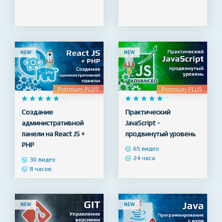
65 видео
128 видео
10 часов
23 часа
NEW
NEW
Premium-PLUS
Premium-PLUS










5










5
Создание
Практический
административной
JavaScript -
панели на React JS +
продвинутый уровень
PHP
65 видео
24 часа
30 видео
8 часов