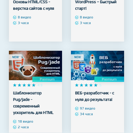
Premium
Premium










4.9










5
Основы HTML/CSS -
WordPress – Быстрый
верстка сайтов с нуля
старт!
8 видео
8 видео
3 часа
3 часа
NEW
NEW
Premium
Premium










4.9










5
Шаблонизатор
ВЕБ-разработчик - с
Pug/jade -
нуля до результата!
современный
97 видео
ускоритель для HTML
34 часа