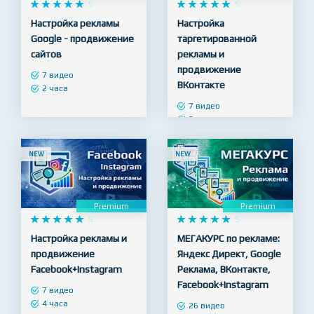
Premium
Premium










5










5
Настройка рекламы
Настройка
Google - продвижение
таргетированной
сайтов
рекламы и
продвижение
7 видео
ВКонтакте
2 часа
7 видео
3 часа
NEW
NEW
Premium
Premium










5










5
Настройка рекламы и
МЕГАКУРС по рекламе:
продвижение
Яндекс Директ, Google
Facebook+Instagram
Реклама, ВКонтакте,