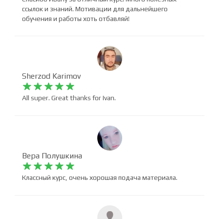
Ксения Демченко










Спасибо Ивану за отличный курс! Много полезных
ссылок и знаний. Мотивации для дальнейшего
обучения и работы хоть отбавляй!
Sherzod Karimov










All super. Great thanks for Ivan.
Вера Полушкина










Классный курс, очень хорошая подача материала.