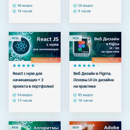
Полный курс Python –
Figma для Веб
продвинутый уровень
дизайнера - с нуля до
+ SQL
профессионала
98 видео
56 видео
19 часов
9 часов
NEW
NEW
Premium-PLUS
Premium-PLUS










5










5
React с нуля для
Веб Дизайн в Figma.
начинающих + 3
Основы Ui Ux дизайна
проекта в портфолио!
на практике
94 видео
85 видео
13 часов
18 часов