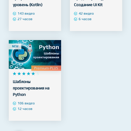










5










5
Android разработчик –
Веб Дизайн в Figma -
профессиональный
Продвинутый уровень.
уровень (Kotlin)
Создание Ui Kit
143 видео
42 видео
27 часов
6 часов
NEW
Premium-PLUS










5
Шаблоны
проектирования на
Python
106 видео
12 часов