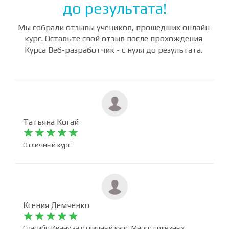
Отзывы студентов о курсе
ВЕБ-разработчик - с нуля
до результата!
Мы собрали отзывы учеников, прошедших онлайн
курс. Оставьте свой отзыв после прохождения
Курса Веб-разработчик - с нуля до результата.
Татьяна Когай










Отличный курс!