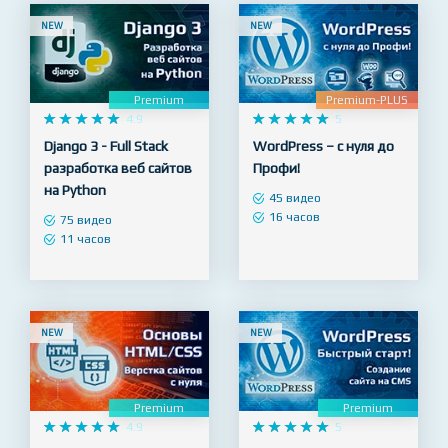
NEW
NEW
Premium
Premium-PLUS










4.9










5
Django 3 - Full Stack
WordPress – с нуля до
разработка веб сайтов
Профи!
на Python
45 видео
16 часов
75 видео
11 часов
NEW
NEW