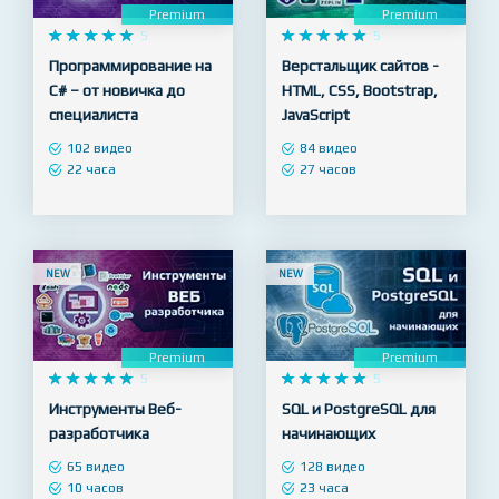
Premium
Premium










5










5
Программирование на
Верстальщик сайтов -
C# – от новичка до
HTML, CSS, Bootstrap,
специалиста
JavaScript
102 видео
84 видео
22 часа
27 часов
NEW
NEW
Premium
Premium










5










5
Инструменты Веб-
SQL и PostgreSQL для
разработчика
начинающих