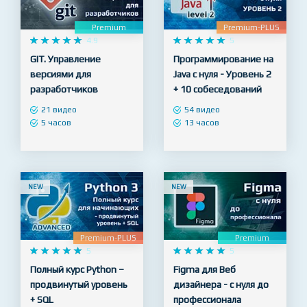
NEW
NEW
Premium
Premium-PLUS










4.9










5
GIT. Управление
Программирование на
версиями для
Java с нуля - Уровень 2
разработчиков
+ 10 собеседований
21 видео
54 видео
5 часов
13 часов
NEW
NEW
Premium-PLUS
Premium










5










5