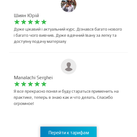
Шиян Юрій










Дуже цікавий і актуальний курс. Дізнався багато нового
і багато чого вивчив. Дуже вдячний Івану за легку та
доступну подачу матеріалу
Manalachi Serghei










Я все прекрасно понял и буду стараться применить на
практике, теперь я знаю как и что делать. Спасибо
огромное!