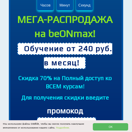
09
28
10
Часов
Минут
Секунд
МЕГА-РАСПРОДАЖА
на beONmax!
Обучение от 240 руб.
в месяц!
Cкидка 70% на Полный доступ ко
ВСЕМ курсам!
Для получения скидки введите
Мы используем файлы cookie, чтобы вы могли получить наилучшие
промокод
OK
впечатления от использования нашего сайта.
Подробнее.