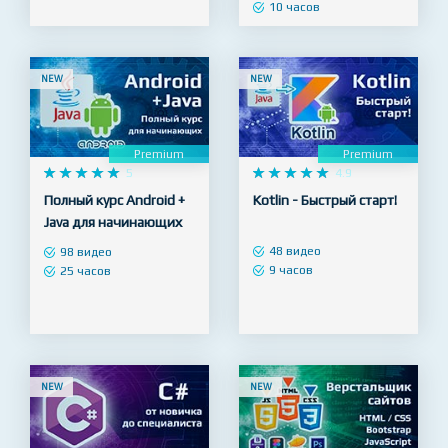
Facebook+Instagram
7 видео
4 часа
26 видео
10 часов
NEW
NEW
Premium
Premium










5










4.9
Полный курс Android +
Kotlin - Быстрый старт!
Java для начинающих
48 видео
98 видео
9 часов
25 часов
NEW
NEW