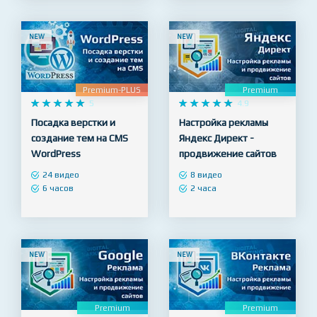
18 видео
2 часа
NEW
NEW
Premium-PLUS
Premium










5










4.9
Посадка верстки и
Настройка рекламы
создание тем на CMS
Яндекс Директ -
WordPress
продвижение сайтов
24 видео
8 видео
6 часов
2 часа
NEW
NEW