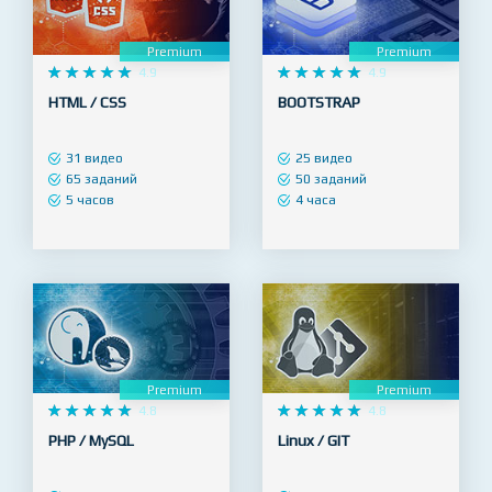
Premium
Premium










4.9










4.9
HTML / CSS
BOOTSTRAP
31 видео
25 видео
65 заданий
50 заданий
5 часов
4 часа
Premium
Premium










4.8










4.8