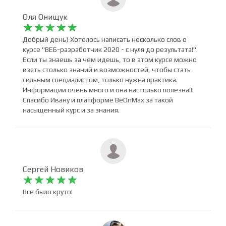
Оля Онищук










Добрый день) Хотелось написать несколько слов о
курсе "ВЕБ-разработчик 2020 - с нуля до результата!".
Если ты знаешь за чем идешь, то в этом курсе можно
взять столько знаний и возможностей, чтобы стать
сильным специалистом, только нужна практика.
Информации очень много и она настолько полезна!!!
Спасибо Ивану и платформе BeOnMax за такой
насыщенный курс и за знания.
Сергей Новиков










Все было круто!