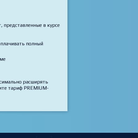
 представленные в курсе
 оплачивать полный
рме
ксимально расширять
трите тариф PREMIUM-