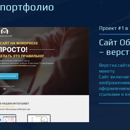
 портфолио
Проект #2
Сайт 
верст
Адаптивная
HTML и CSS
технологий 
псевдоклас
Сайт включ
лого, телеф
Преимущес
Автомобиля
(нижнее мен