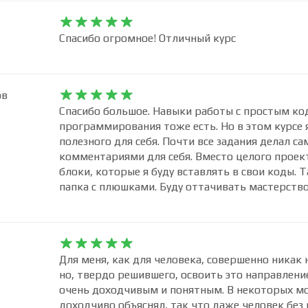










Спасибо огромное! Отличный курс
ов










Спасибо большое. Навыки работы с простым код
программирования тоже есть. Но в этом курсе я
полезного для себя. Почти все задания делал с
комментариями для себя. Вместо целого проект
блоки, которые я буду вставлять в свои коды. 
папка с плюшками. Буду оттачивать мастерство.










Для меня, как для человека, совершенно никак 
но, твердо решившего, освоить это направление
очень доходчивым и понятным. В некоторых мо
доходчиво объяснял, так что даже человек без