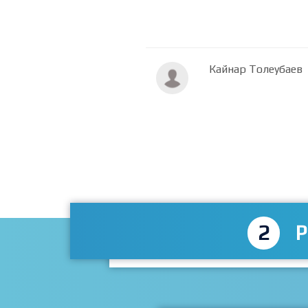
Кайнар Толеубаев
2
P