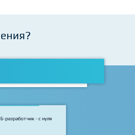
чения?
Б-разработчик - с нуля