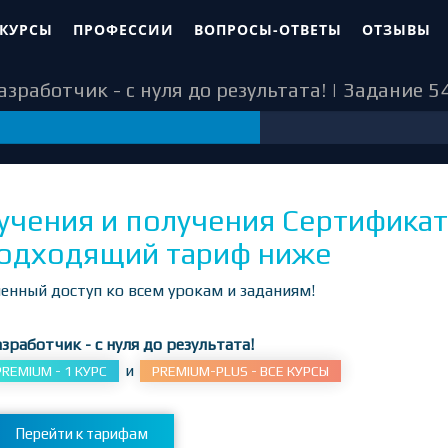
 КУРСЫ
ПРОФЕССИИ
ВОПРОСЫ-ОТВЕТЫ
ОТЗЫВЫ
зработчик - с нуля до результата! | Задание 5
54
учения и получения Сертификат
одходящий тариф ниже
енный доступ ко всем урокам и заданиям!
зработчик - с нуля до результата!
и
PREMIUM - 1 КУРС
PREMIUM-PLUS - ВСЕ КУРСЫ
Перейти к тарифам