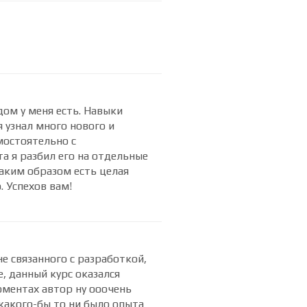
ом у меня есть. Навыки
 узнал много нового и
амостоятельно с
а я разбил его на отдельные
Таким образом есть целая
 Успехов вам!
не связанного с разработкой,
, данный курс оказался
ментах автор ну ооочень
 какого-бы то ни было опыта