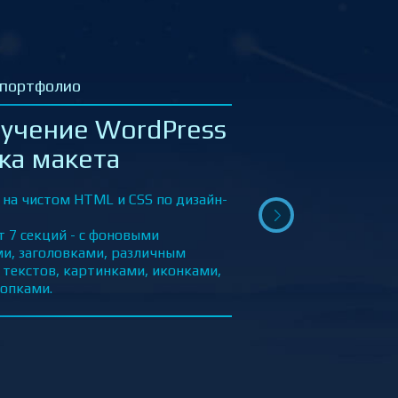
 в портфолио
Заказ Такси UBER –
ка макета
 верстка сайта по дизайн-макету на
 с применением современных
– Bootstrap, препроцессоры Sass/Scss,
сы и псевдоэлементы CSS и др.
ает блоки – Хэдер (верхнее меню,
он/заказ), Главный экран,
тва, Мобильное приложение, Выбор
, Условия и требования, Города, Футер
ю, соц.сети, контакты).