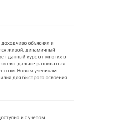
 доходчиво объяснял и
лся живой, динамичный
ает данный курс от многих в
озволят дальше развиваться
а этом. Новым ученикам
илия для быстрого освоения
оступно и с учетом