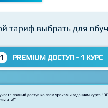
ой тариф выбрать для обу
1
PREMIUM ДОСТУП - 1 КУРС
учаете полный доступ ко всем урокам и заданиям курса "ВЕ
ультата!"