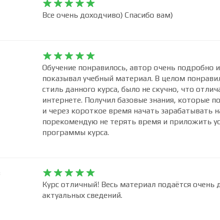










Все очень доходчиво) Спасибо вам)










Обучение понравилось, автор очень подробно и
показывал учебный материал. В целом понрави
стиль данного курса, было не скучно, что отлич
интернете. Получил базовые знания, которые п
и через короткое время начать зарабатывать н
порекомендую не терять время и приложить ус
программы курса.
в










Курс отличный! Весь материал подаётся очень д
актуальных сведений.