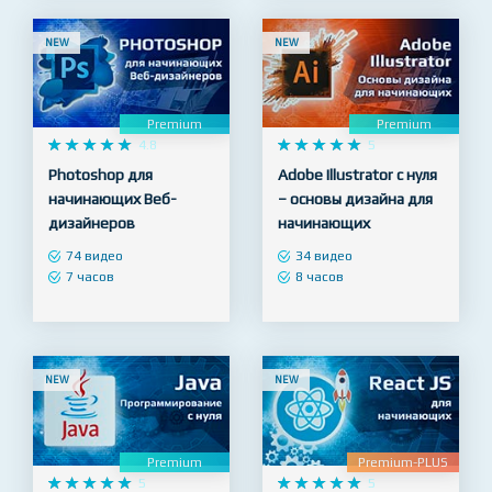
22 часа
NEW
NEW
Premium
Premium










4.8










5
Photoshop для
Adobe Illustrator с нуля
начинающих Веб-
– основы дизайна для
дизайнеров
начинающих
74 видео
34 видео
7 часов
8 часов
NEW
NEW