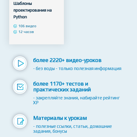
Premium-PLUS










5
Шаблоны
проектирования на
Python
106 видео
12 часов
более 2220+ видео-уроков
- без воды - только полезная информация
более 1170+ тестов и
практических заданий
- закрепляйте знания, набирайте рейтинг
XP
Материалы к урокам