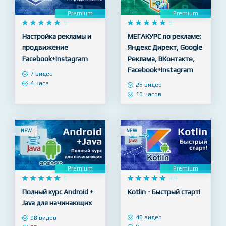
NEW
NEW
Premium
Premium










5










5
Настройка рекламы и
МЕГАКУРС по рекламе:
продвижение
Яндекс Директ, Google
Facebook+Instagram
Реклама, ВКонтакте,
Facebook+Instagram
7 видео
4 часа
26 видео
10 часов
NEW
NEW
Premium
Premium










5










4.9
Полный курс Android +
Kotlin - Быстрый старт!