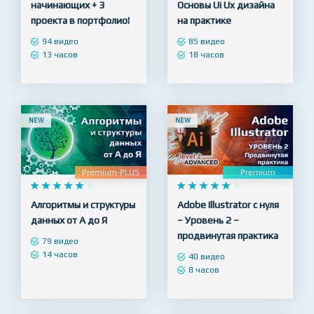










5










5
React с нуля для
Веб Дизайн в Figma.
начинающих + 3
Основы Ui Ux дизайна
проекта в портфолио!
на практике
94 видео
85 видео
13 часов
18 часов
NEW
NEW
Premium-PLUS
Premium










5










5
Алгоритмы и структуры
Adobe Illustrator с нуля
данных от А до Я
– Уровень 2 –
продвинутая практика
79 видео
14 часов
40 видео
8 часов