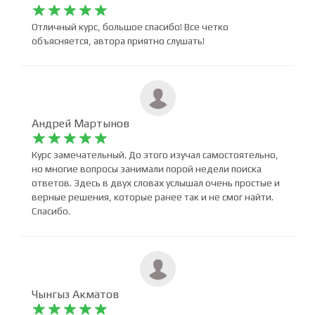
Елена Шипилевская










Отличный курс, большое спасибо! Все четко
объясняется, автора приятно слушать!
Андрей Мартынов










Курс замечательный. До этого изучал самостоятельно,
но многие вопросы занимали порой недели поиска
ответов. Здесь в двух словах услышал очень простые и
верные решения, которые ранее так и не смог найти.
Спасибо.