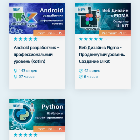
NEW
NEW
Premium-PLUS
Premium-PLUS










5










5
Android разработчик –
Веб Дизайн в Figma -
профессиональный
Продвинутый уровень.
уровень (Kotlin)
Создание Ui Kit
143 видео
42 видео
27 часов
6 часов
NEW