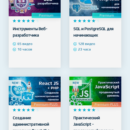
NEW
NEW
Premium
Premium










5










5
Инструменты Веб-
SQL и PostgreSQL для
разработчика
начинающих
65 видео
128 видео
10 часов
23 часа
NEW
NEW
Premium-PLUS
Premium-PLUS










5










5