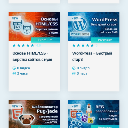
16 часов
75 видео
11 часов
NEW
NEW
Premium
Premium










4.9










5
Основы HTML/CSS -
WordPress – Быстрый
верстка сайтов с нуля
старт!
8 видео
8 видео
3 часа
3 часа
NEW
NEW