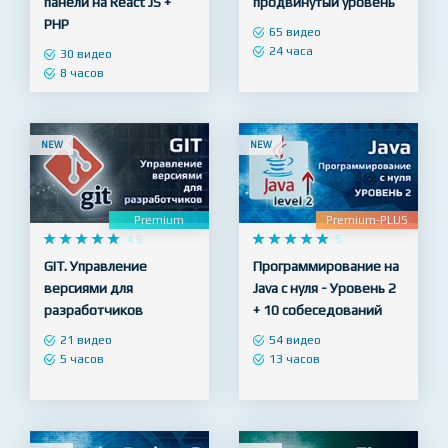
Создание
Практический
административной
JavaScript -
панели на React JS +
продвинутый уровень
PHP
65 видео
24 часа
30 видео
8 часов
NEW
NEW
Premium
Premium-PLUS










4.9










5
GIT. Управление
Программирование на
версиями для
Java с нуля - Уровень 2
разработчиков
+ 10 собеседований
21 видео
54 видео
5 часов
13 часов