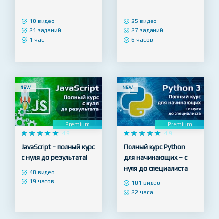
Premium
Premium










4.7










4.9
JavaScript / jQuery
CodeIgniter
10 видео
25 видео
21 заданий
27 заданий
1 час
6 часов
NEW
NEW
Premium
Premium










4.9










4.9
JavaScript - полный курс
Полный курс Python
с нуля до результата!
для начинающих – с
нуля до специалиста
48 видео
19 часов
101 видео