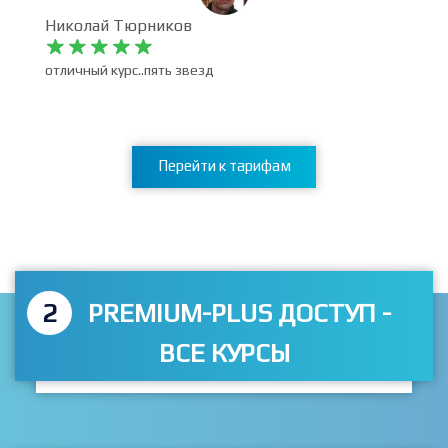
Николай Тюрников










отличный курс..пять звезд
Перейти к тарифам
2
PREMIUM-PLUS ДОСТУП -
ВСЕ КУРСЫ