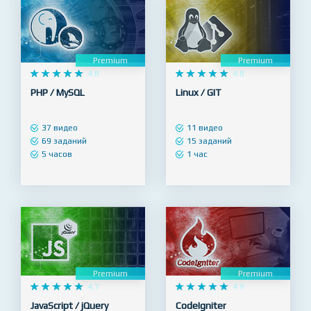
Premium
Premium










4.8










4.8
PHP / MySQL
Linux / GIT
37 видео
11 видео
69 заданий
15 заданий
5 часов
1 час