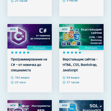
Java для начинающих
48 видео
98 видео
9 часов
25 часов
NEW
NEW
Premium
Premium










5










5
Программирование на
Верстальщик сайтов -
C# – от новичка до
HTML, CSS, Bootstrap,
специалиста
JavaScript
102 видео
84 видео
22 часа
27 часов