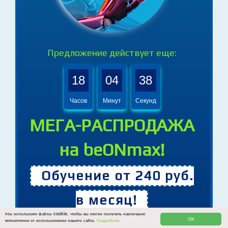
Предложение действует еще:
18
04
36
Часов
Минут
Секунд
МЕГА-РАСПРОДАЖА
на beONmax!
Обучение от 240 руб.
Мы используем файлы cookie, чтобы вы могли получить наилучшие
OK
впечатления от использования нашего сайта.
Подробнее.