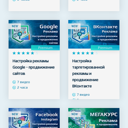
WordPress
продвижение сайтов
24 видео
8 видео
6 часов
2 часа
NEW
NEW
Premium
Premium










5










5
Настройка рекламы
Настройка
Google - продвижение
таргетированной
сайтов
рекламы и
продвижение
7 видео
ВКонтакте
2 часа
7 видео
3 часа