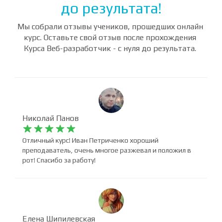
Отзывы студентов о курсе
ВЕБ-разработчик - с нуля
до результата!
Мы собрали отзывы учеников, прошедших онлайн
курс. Оставьте свой отзыв после прохождения
Курса Веб-разработчик - с нуля до результата.
Николай Панов










Отличный курс! Иван Петриченко хороший
преподаватель, очень многое разжевал и положил в
рот! Спасибо за работу!