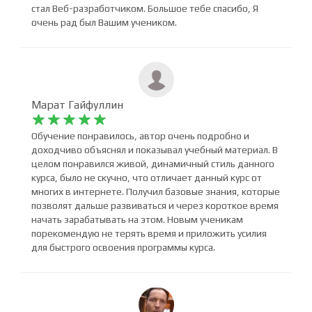
Берик Тайбагар










Супер Иван вам большое спасибо, благодаря тебе я
стал Веб-разработчиком. Большое тебе спасибо, Я
очень рад был Вашим учеником.
Марат Гайфуллин










Обучение понравилось, автор очень подробно и
доходчиво объяснял и показывал учебный материал. В
целом понравился живой, динамичный стиль данного
курса, было не скучно, что отличает данный курс от
многих в интернете. Получил базовые знания, которые
позволят дальше развиваться и через короткое время
начать зарабатывать на этом. Новым ученикам
порекомендую не терять время и приложить усилия
для быстрого освоения программы курса.