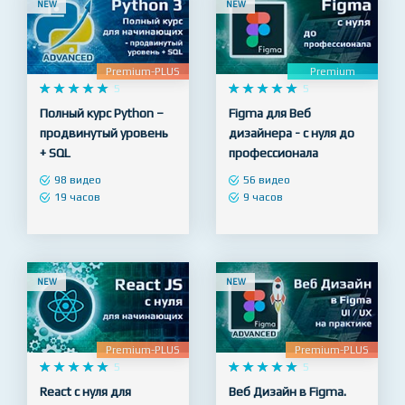
NEW
NEW
Premium-PLUS
Premium










5










5
Полный курс Python –
Figma для Веб
продвинутый уровень
дизайнера - с нуля до
+ SQL
профессионала
98 видео
56 видео
19 часов
9 часов
NEW
NEW
Premium-PLUS
Premium-PLUS