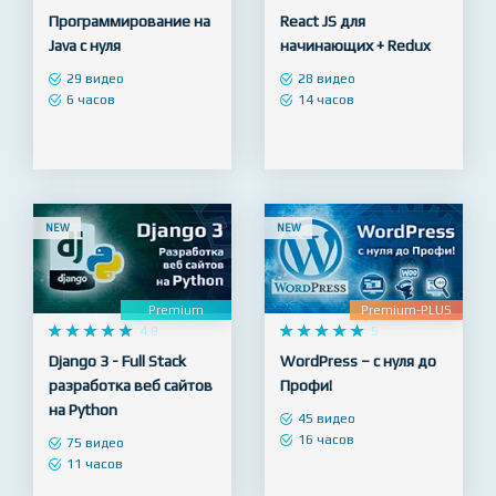
Premium
Premium-PLUS










5










5
Программирование на
React JS для
Java с нуля
начинающих + Redux
29 видео
28 видео
6 часов
14 часов
NEW
NEW
Premium
Premium-PLUS










4.9










5
Django 3 - Full Stack
WordPress – с нуля до
разработка веб сайтов
Профи!
на Python
45 видео