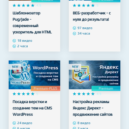
Premium
Premium










4.9










5
Шаблонизатор
ВЕБ-разработчик - с
Pug/jade -
нуля до результата!
современный
97 видео
ускоритель для HTML
34 часа
18 видео
2 часа
NEW
NEW
Premium-PLUS
Premium










5










4.9
Посадка верстки и
Настройка рекламы
создание тем на CMS
Яндекс Директ -