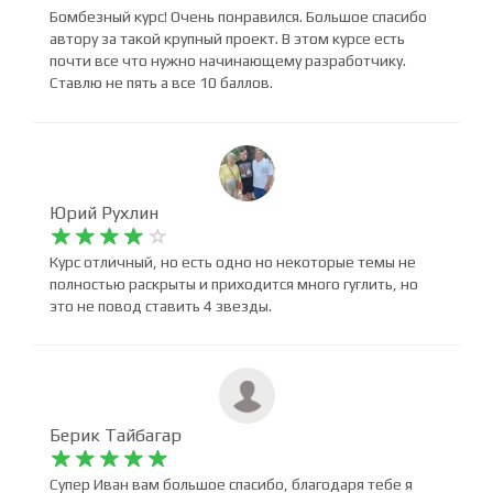
Чынгыз Акматов










Бомбезный курс! Очень понравился. Большое спасибо
автору за такой крупный проект. В этом курсе есть
почти все что нужно начинающему разработчику.
Ставлю не пять а все 10 баллов.
Юрий Рухлин










Курс отличный, но есть одно но некоторые темы не
полностью раскрыты и приходится много гуглить, но
это не повод ставить 4 звезды.