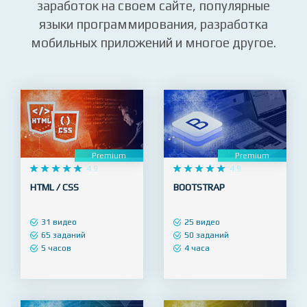
и продвижение в соц.сетях (SMM),
реклама в онлайн, создание видео,
заработок на своем сайте, популярные
языки программирования, разработка
мобильных приложений и многое другое.
Premium
Premium










4.9










4.9
HTML / CSS
BOOTSTRAP
31 видео
25 видео
65 заданий
50 заданий
5 часов
4 часа