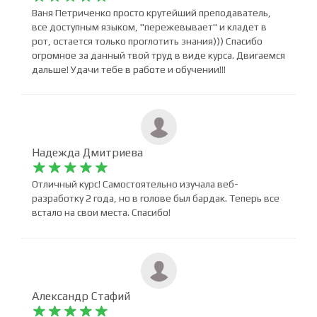
Нияз Ах










Ваня Петриченко просто крутейший преподаватель,
все доступным языком, "пережевывает" и кладет в
рот, остается только проглотить знания))) Спасибо
огромное за данный твой труд в виде курса. Двигаемся
дальше! Удачи тебе в работе и обучении!!!
Надежда Дмитриева










Отличный курс! Самостоятельно изучала веб-
разработку 2 года, но в голове был бардак. Теперь все
встало на свои места. Спасибо!