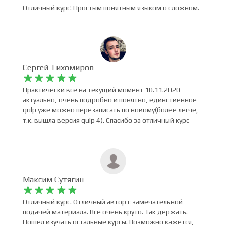
Александр Стафий










Отличный курс! Простым понятным языком о сложном.
Сергей Тихомиров










Практически все на текущий момент 10.11.2020
актуально, очень подробно и понятно, единственное
gulp уже можно перезаписать по новому(более легче,
т.к. вышла версия gulp 4). Спасибо за отличный курс
Максим Сутягин









