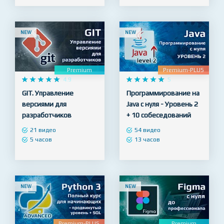
PHP
65 видео
24 часа
30 видео
8 часов
NEW
NEW
Premium
Premium-PLUS










4.9










5
GIT. Управление
Программирование на
версиями для
Java с нуля - Уровень 2
разработчиков
+ 10 собеседований
21 видео
54 видео
5 часов
13 часов
NEW
NEW