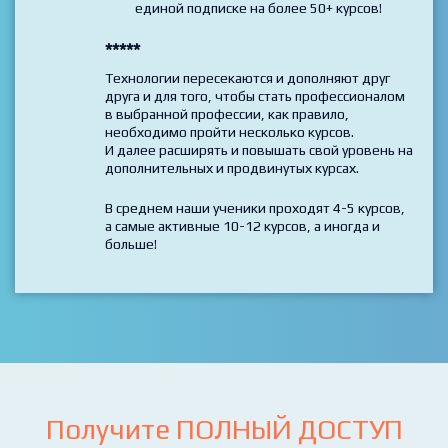
профессией и хотите попробовать свои
силы в разных направлениях IT/web -
удобно и выгодно на beONmax - при
единой подписке на более 50+ курсов!
*****
Технологии пересекаются и дополняют друг
друга и для того, чтобы стать профессионалом
в выбранной профессии, как правило,
необходимо пройти несколько курсов.
И далее расширять и повышать свой уровень на
дополнительных и продвинутых курсах.
В среднем наши ученики проходят 4-5 курсов,
а самые активные 10-12 курсов, а иногда и
больше!