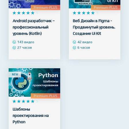
NEW
NEW
Premium-PLUS
Premium-PLUS










5










5
Android разработчик –
Веб Дизайн в Figma -
профессиональный
Продвинутый уровень.
уровень (Kotlin)
Создание Ui Kit
143 видео
42 видео
27 часов
6 часов
NEW
Premium-PLUS










5
Шаблоны