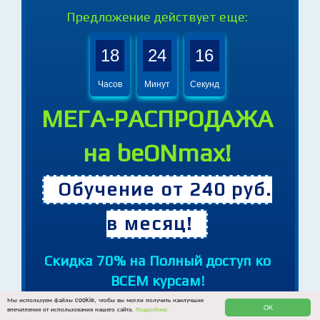
Предложение действует еще:
18
24
15
Часов
Минут
Секунд
МЕГА-РАСПРОДАЖА
на beONmax!
Обучение от 240 руб.
в месяц!
Cкидка 70% на Полный доступ ко
Мы используем файлы cookie, чтобы вы могли получить наилучшие
OK
впечатления от использования нашего сайта.
Подробнее.