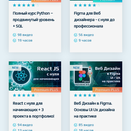
Premium-PLUS
Premium










5










5
Полный курс Python –
Figma для Веб
продвинутый уровень
дизайнера - с нуля до
+ SQL
профессионала
98 видео
56 видео
19 часов
9 часов
NEW
NEW
Premium-PLUS
Premium-PLUS










5










5
React с нуля для
Веб Дизайн в Figma.
начинающих + 3
Основы Ui Ux дизайна