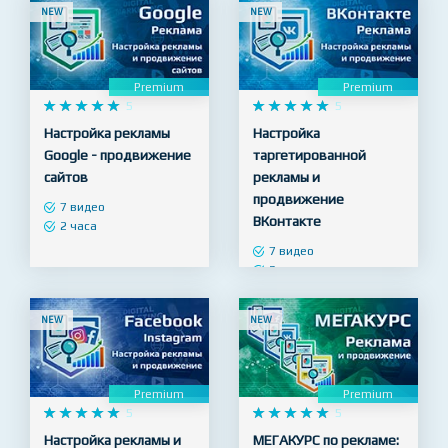
NEW
NEW
Premium
Premium










5










5
Настройка рекламы
Настройка
Google - продвижение
таргетированной
сайтов
рекламы и
продвижение
7 видео
ВКонтакте
2 часа
7 видео
3 часа
NEW
NEW