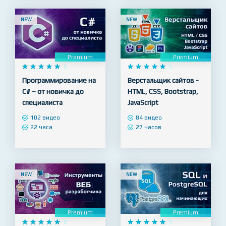
NEW
NEW
Premium
Premium










5










5
Программирование на
Верстальщик сайтов -
C# – от новичка до
HTML, CSS, Bootstrap,
специалиста
JavaScript
102 видео
84 видео
22 часа
27 часов
NEW
NEW