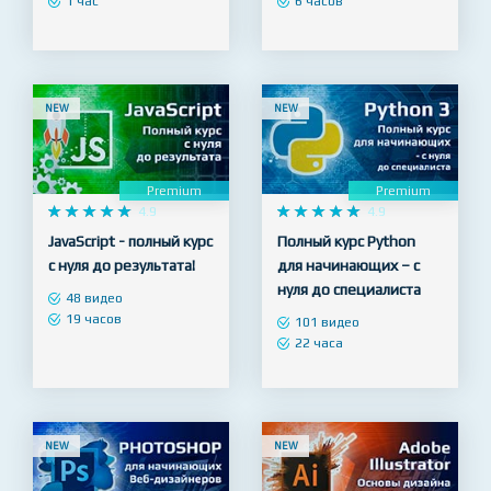
10 видео
25 видео
21 заданий
27 заданий
1 час
6 часов
NEW
NEW
Premium
Premium










4.9










4.9
JavaScript - полный курс
Полный курс Python
с нуля до результата!
для начинающих – с
нуля до специалиста
48 видео
19 часов
101 видео
22 часа