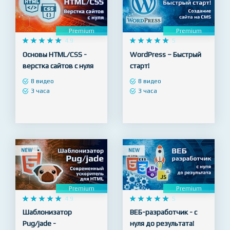
NEW
NEW
Premium
Premium










4.9










5
Основы HTML/CSS -
WordPress – Быстрый
верстка сайтов с нуля
старт!
8 видео
8 видео
3 часа
3 часа
NEW
NEW
Premium
Premium










4.9










5