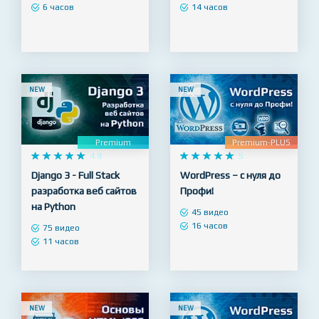
Java с нуля
начинающих + Redux
29 видео
28 видео
6 часов
14 часов
NEW
NEW
Premium
Premium-PLUS










4.9










5
Django 3 - Full Stack
WordPress – с нуля до
разработка веб сайтов
Профи!
на Python
45 видео
16 часов
75 видео
11 часов