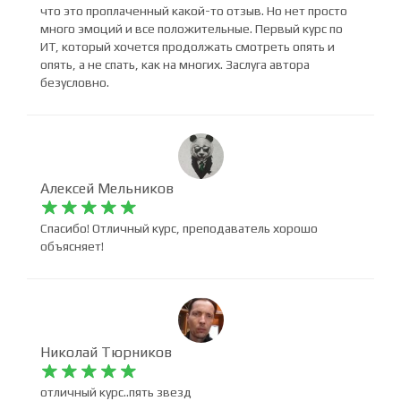
Отличный курс. Отличный автор с замечательной
подачей материала. Все очень круто. Так держать.
Пошел изучать остальные курсы. Возможно кажется,
что это проплаченный какой-то отзыв. Но нет просто
много эмоций и все положительные. Первый курс по
ИТ, который хочется продолжать смотреть опять и
опять, а не спать, как на многих. Заслуга автора
безусловно.
Алексей Мельников










Спасибо! Отличный курс, преподаватель хорошо
объясняет!