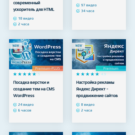
Шаблонизатор
ВЕБ-разработчик - с
Pug/jade -
нуля до результата!
современный
97 видео
ускоритель для HTML
34 часа
18 видео
2 часа
NEW
NEW
Premium-PLUS
Premium










5










4.9
Посадка верстки и
Настройка рекламы
создание тем на CMS
Яндекс Директ -
WordPress
продвижение сайтов
24 видео
8 видео
6 часов
2 часа