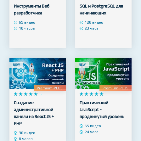
Premium
Premium










5










5
Инструменты Веб-
SQL и PostgreSQL для
разработчика
начинающих
65 видео
128 видео
10 часов
23 часа
NEW
NEW
Premium-PLUS
Premium-PLUS










5










5
Создание
Практический
административной
JavaScript -
панели на React JS +
продвинутый уровень