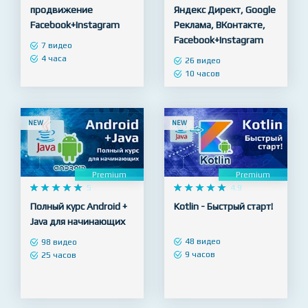
Premium
Premium










5










5
Настройка рекламы и
МЕГАКУРС по рекламе:
продвижение
Яндекс Директ, Google
Facebook+Instagram
Реклама, ВКонтакте,
Facebook+Instagram
7 видео
4 часа
26 видео
10 часов
NEW
NEW
Premium
Premium










5










4.9
Полный курс Android +
Kotlin - Быстрый старт!
Java для начинающих
48 видео
98 видео
9 часов
25 часов