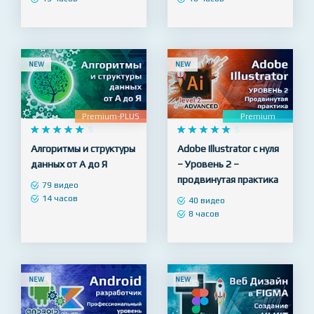
проекта в портфолио!
на практике
94 видео
85 видео
13 часов
18 часов
NEW
NEW
Premium-PLUS
Premium










5










5
Алгоритмы и структуры
Adobe Illustrator с нуля
данных от А до Я
– Уровень 2 –
продвинутая практика
79 видео
14 часов
40 видео
8 часов