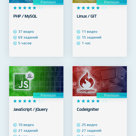
Premium
Premium










4.8










4.8
PHP / MySQL
Linux / GIT
37 видео
11 видео
69 заданий
15 заданий
5 часов
1 час
Premium
Premium










4.7










4.9
JavaScript / jQuery
CodeIgniter