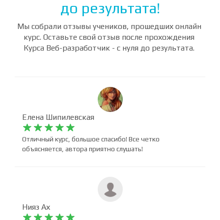
Отзывы студентов о курсе
ВЕБ-разработчик - с нуля
до результата!
Мы собрали отзывы учеников, прошедших онлайн
курс. Оставьте свой отзыв после прохождения
Курса Веб-разработчик - с нуля до результата.
Елена Шипилевская










Отличный курс, большое спасибо! Все четко
объясняется, автора приятно слушать!