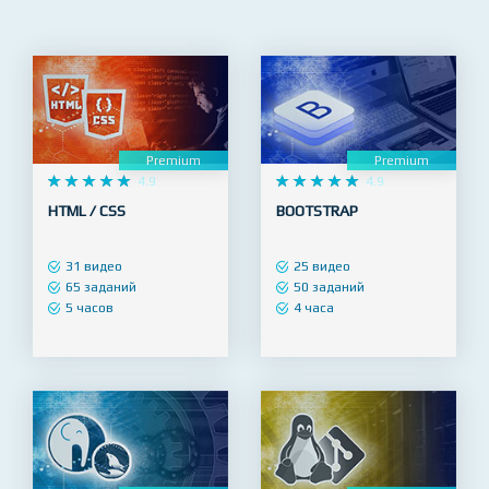
языки программирования, разработка
мобильных приложений и многое другое.
Premium
Premium










4.9










4.9
HTML / CSS
BOOTSTRAP
31 видео
25 видео
65 заданий
50 заданий
5 часов
4 часа