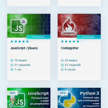
69 заданий
15 заданий
5 часов
1 час
Premium
Premium










4.7










4.9
JavaScript / jQuery
CodeIgniter
10 видео
25 видео
21 заданий
27 заданий
1 час
6 часов
NEW
NEW