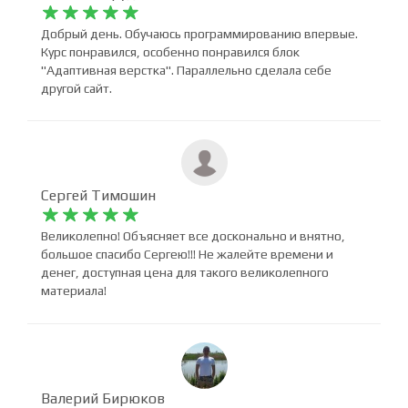
Татьяна Прудникова










Добрый день. Обучаюсь программированию впервые.
Курс понравился, особенно понравился блок
"Адаптивная верстка". Параллельно сделала себе
другой сайт.
Сергей Тимошин










Великолепно! Объясняет все досконально и внятно,
большое спасибо Сергею!!! Не жалейте времени и
денег, доступная цена для такого великолепного
материала!