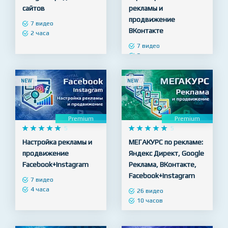










5










5
Настройка рекламы
Настройка
Google - продвижение
таргетированной
сайтов
рекламы и
продвижение
7 видео
ВКонтакте
2 часа
7 видео
3 часа
NEW
NEW
Premium
Premium










5










5
Настройка рекламы и
МЕГАКУРС по рекламе:
продвижение
Яндекс Директ, Google
Facebook+Instagram
Реклама, ВКонтакте,
Facebook+Instagram
7 видео
4 часа
26 видео