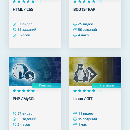
Premium
Premium










4.9










4.9
HTML / CSS
BOOTSTRAP
31 видео
25 видео
65 заданий
50 заданий
5 часов
4 часа
Premium
Premium










4.8










4.8
PHP / MySQL
Linux / GIT
37 видео
11 видео