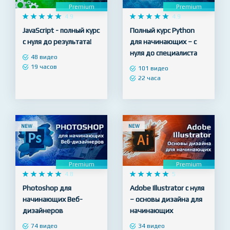
Premium
Premium










4.9










4.9
JavaScript - полный курс
Полный курс Python
с нуля до результата!
для начинающих – с
нуля до специалиста
48 видео
19 часов
101 видео
22 часа
NEW
NEW
Premium
Premium










4.8










5
Photoshop для
Adobe Illustrator с нуля
начинающих Веб-
– основы дизайна для