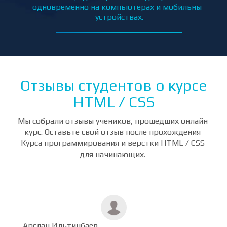
 сайт
Портал КиноМонстр — многостраничный сайт
П
о кино, адаптированный для работы
ьных
одновременно на компьютерах и мобильных
устройствах.
Отзывы студентов о курсе
HTML / CSS
Мы собрали отзывы учеников, прошедших онлайн
курс. Оставьте свой отзыв после прохождения
Курса программирования и верстки HTML / CSS
для начинающих.