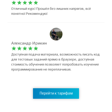
Валерий Бирюков










Отличный курс! Прошёл без лишних напрягов, всё
понятно! Рекомендую!
Александр Ирикин










Доступная подача материала, возможность писать код
для тестовых заданий прямо в браузере, доступная
стоимость обучения позволяет попробовать изучение
программирования не переплачивая.
Перейти к тарифам