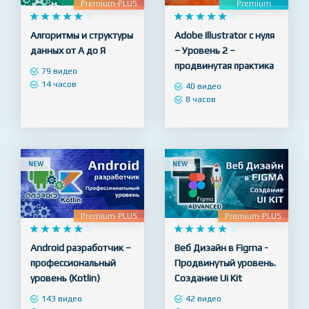
Premium-PLUS
Premium










5










5
Алгоритмы и структуры
Adobe Illustrator с нуля
данных от А до Я
– Уровень 2 –
продвинутая практика
79 видео
14 часов
40 видео
8 часов
NEW
NEW
Premium-PLUS
Premium-PLUS










5










5
Android разработчик –
Веб Дизайн в Figma -
профессиональный
Продвинутый уровень.