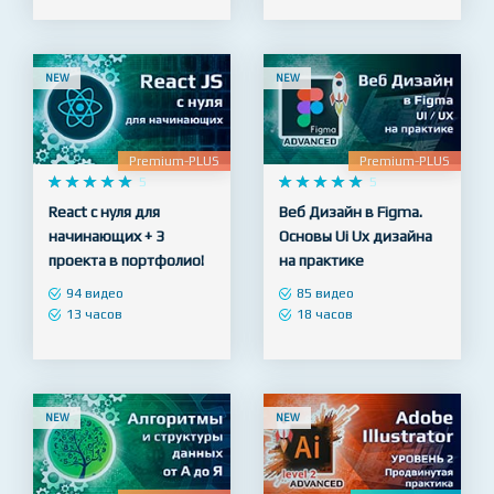
98 видео
56 видео
19 часов
9 часов
NEW
NEW
Premium-PLUS
Premium-PLUS










5










5
React с нуля для
Веб Дизайн в Figma.
начинающих + 3
Основы Ui Ux дизайна
проекта в портфолио!
на практике
94 видео
85 видео
13 часов
18 часов
NEW
NEW