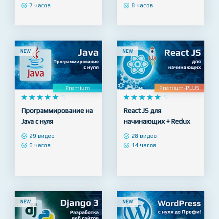
дизайнеров
начинающих
74 видео
34 видео
7 часов
8 часов
NEW
NEW
Premium
Premium-PLUS










5










5
Программирование на
React JS для
Java с нуля
начинающих + Redux
29 видео
28 видео
6 часов
14 часов