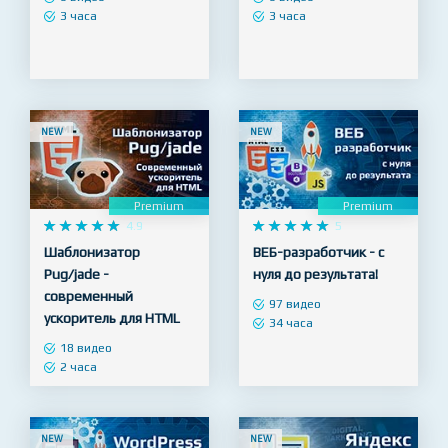
Основы HTML/CSS -
WordPress – Быстрый
верстка сайтов с нуля
старт!
8 видео
8 видео
3 часа
3 часа
NEW
NEW
Premium
Premium










4.9










5
Шаблонизатор
ВЕБ-разработчик - с
Pug/jade -
нуля до результата!
современный
97 видео
ускоритель для HTML
34 часа
18 видео
2 часа