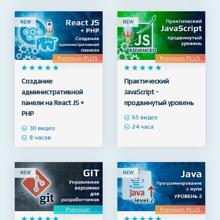
NEW
NEW
Premium-PLUS
Premium-PLUS










5










5
Создание
Практический
административной
JavaScript -
панели на React JS +
продвинутый уровень
PHP
65 видео
24 часа
30 видео
8 часов
NEW
NEW