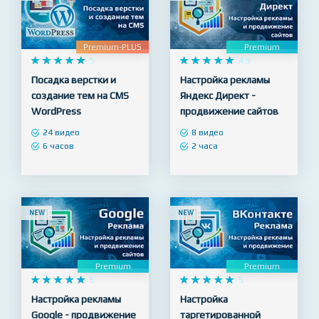
NEW
NEW
Premium-PLUS
Premium










5










4.9
Посадка верстки и
Настройка рекламы
создание тем на CMS
Яндекс Директ -
WordPress
продвижение сайтов
24 видео
8 видео
6 часов
2 часа
NEW
NEW
Premium
Premium