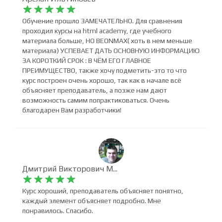
Арслан Ильтинбаев










Обучение прошло ЗАМЕЧАТЕЛЬНО. Для сравнения
проходил курсы на html academy, где учебного
материала больше, НО BEONMAX( хоть в нем меньше
материала) УСПЕВАЕТ ДАТЬ ОСНОВНУЮ ИНФОРМАЦИЮ
ЗА КОРОТКИЙ СРОК : В ЧЁМ ЕГО ГЛАВНОЕ
ПРЕИМУЩЕСТВО, также хочу подметить-это то что
курс построен очень хорошо, так как в начале всё
объясняет преподаватель, а позже нам дают
возможность самим попрактиковаться. Очень
благодарен Вам разработчики!
Дмитрий Викторович М...










Курс хороший, преподаватель объясняет понятно,