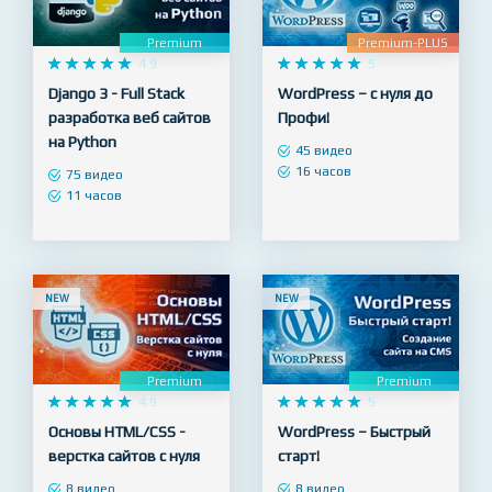
NEW
NEW
Premium
Premium-PLUS










4.9










5
Django 3 - Full Stack
WordPress – с нуля до
разработка веб сайтов
Профи!
на Python
45 видео
16 часов
75 видео
11 часов
NEW
NEW
Premium
Premium










4.9










5