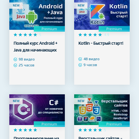
10 часов
NEW
NEW
Premium
Premium










5










4.9
Полный курс Android +
Kotlin - Быстрый старт!
Java для начинающих
48 видео
98 видео
9 часов
25 часов
NEW
NEW