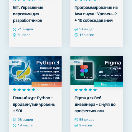
Premium
Premium-PLUS










4.9










5
GIT. Управление
Программирование на
версиями для
Java с нуля - Уровень 2
разработчиков
+ 10 собеседований
21 видео
54 видео
5 часов
13 часов
NEW
NEW
Premium-PLUS
Premium










5










5
Полный курс Python –
Figma для Веб
продвинутый уровень
дизайнера - с нуля до
+ SQL
профессионала