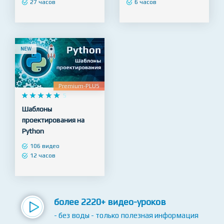
уровень (Kotlin)
Создание Ui Kit
143 видео
42 видео
27 часов
6 часов
NEW
Premium-PLUS










5
Шаблоны
проектирования на
Python
106 видео
12 часов