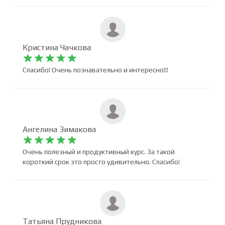
каждый элемент объясняет подробно. Мне
понравилось. Спасибо.
Кристина Чачкова










Спасибо! Очень познавательно и интересно!!!
Ангелина Зимакова










Очень полезный и продуктивный курс. За такой
короткий срок это просто удивительно. Спасибо!