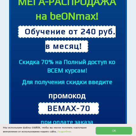
Часов
Минут
Секунд
МЕГА-РАСПРОДАЖА
на beONmax!
Обучение от 240 руб.
в месяц!
Cкидка 70% на Полный доступ ко
ВСЕМ курсам!
Для получения скидки введите
промокод
BEMAX-70
Мы используем файлы cookie, чтобы вы могли получить наилучшие
OK
впечатления от использования нашего сайта.
Подробнее.