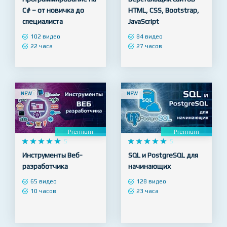
Premium
Premium










5










5
Программирование на
Верстальщик сайтов -
C# – от новичка до
HTML, CSS, Bootstrap,
специалиста
JavaScript
102 видео
84 видео
22 часа
27 часов
NEW
NEW
Premium
Premium










5










5
Инструменты Веб-
SQL и PostgreSQL для
разработчика
начинающих
65 видео
128 видео
10 часов
23 часа