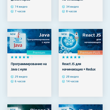
Photoshop для
Adobe Illustrator с нуля
начинающих Веб-
– основы дизайна для
дизайнеров
начинающих
74 видео
34 видео
7 часов
8 часов
NEW
NEW
Premium
Premium-PLUS










5










5
Программирование на
React JS для
Java с нуля
начинающих + Redux
29 видео
28 видео
6 часов
14 часов