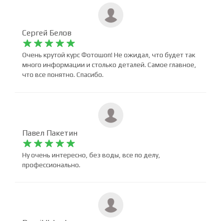
возможностей программы, а не отработка практики
Сергей Белов










Очень крутой курс Фотошоп! Не ожидал, что будет так
много информации и столько деталей. Самое главное,
что все понятно. Спасибо.
Павел Пакетин










Ну очень интересно, без воды, все по делу,
профессионально.