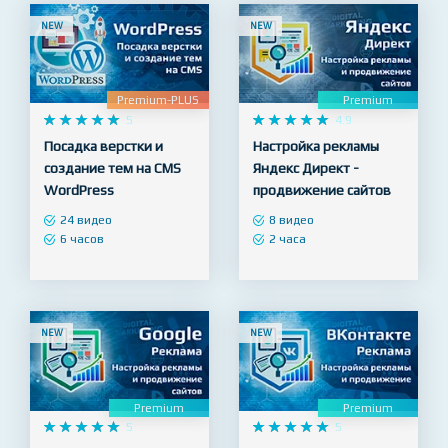
2 часа
NEW
NEW
Premium-PLUS
Premium










5










4.9
Посадка верстки и
Настройка рекламы
создание тем на CMS
Яндекс Директ -
WordPress
продвижение сайтов
24 видео
8 видео
6 часов
2 часа
NEW
NEW