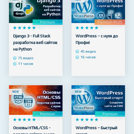
NEW
NEW
Premium
Premium-PLUS










4.9










5
Django 3 - Full Stack
WordPress – с нуля до
разработка веб сайтов
Профи!
на Python
45 видео
16 часов
75 видео
11 часов
NEW
NEW
Premium
Premium