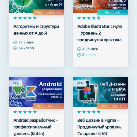
NEW
NEW
Premium-PLUS
Premium










5










5
Алгоритмы и структуры
Adobe Illustrator с нуля
данных от А до Я
– Уровень 2 –
продвинутая практика
79 видео
14 часов
40 видео
8 часов
NEW
NEW
Premium-PLUS
Premium-PLUS










5










5