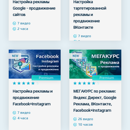
Premium
Premium










5










5
Настройка рекламы
Настройка
Google - продвижение
таргетированной
сайтов
рекламы и
продвижение
7 видео
ВКонтакте
2 часа
7 видео
3 часа
NEW
NEW
Premium
Premium










5










5
Настройка рекламы и
МЕГАКУРС по рекламе:
продвижение
Яндекс Директ, Google
Facebook+Instagram
Реклама, ВКонтакте,
Facebook+Instagram
7 видео