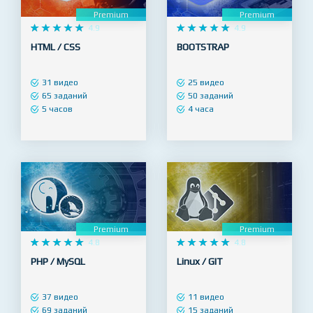
Premium
Premium










4.9










4.9
HTML / CSS
BOOTSTRAP
31 видео
25 видео
65 заданий
50 заданий
5 часов
4 часа
Premium
Premium










4.8










4.8
PHP / MySQL
Linux / GIT