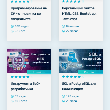
Premium
Premium










5










5
Программирование на
Верстальщик сайтов -
C# – от новичка до
HTML, CSS, Bootstrap,
специалиста
JavaScript
102 видео
84 видео
22 часа
27 часов
NEW
NEW
Premium
Premium










5










5
Инструменты Веб-
SQL и PostgreSQL для
разработчика
начинающих