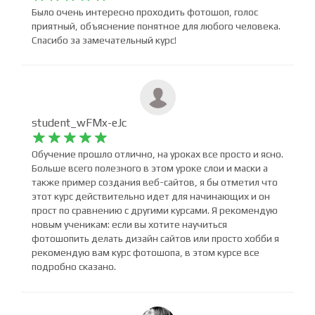
Михаил Алексеев










Было очень интересно проходить фотошоп, голос
приятный, объяснение понятное для любого человека.
Спасибо за замечательный курс!
student_wFMx-eJc










Обучение прошло отлично, на уроках все просто и ясно.
Больше всего полезного в этом уроке слои и маски а
также пример создания веб-сайтов, я бы отметил что
этот курс действительно идет для начинающих и он
прост по сравнению с другими курсами. Я рекомендую
новым ученикам: если вы хотите научиться
фотошопить делать дизайн сайтов или просто хобби я
рекомендую вам курс фотошопа, в этом курсе все
подробно сказано.