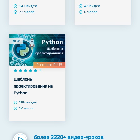
Android разработчик –
Веб Дизайн в Figma -
профессиональный
Продвинутый уровень.
уровень (Kotlin)
Создание Ui Kit
143 видео
42 видео
27 часов
6 часов
NEW
Premium-PLUS










5
Шаблоны
проектирования на
Python
106 видео
12 часов