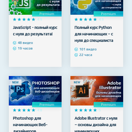
NEW
NEW
Premium
Premium










4.9










4.9
JavaScript - полный курс
Полный курс Python
с нуля до результата!
для начинающих – с
нуля до специалиста
48 видео
19 часов
101 видео
22 часа
NEW
NEW
Premium
Premium










4.8










5