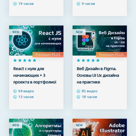
+ SQL
профессионала
98 видео
56 видео
19 часов
9 часов
NEW
NEW
Premium-PLUS
Premium-PLUS










5










5
React с нуля для
Веб Дизайн в Figma.
начинающих + 3
Основы Ui Ux дизайна
проекта в портфолио!
на практике
94 видео
85 видео
13 часов
18 часов