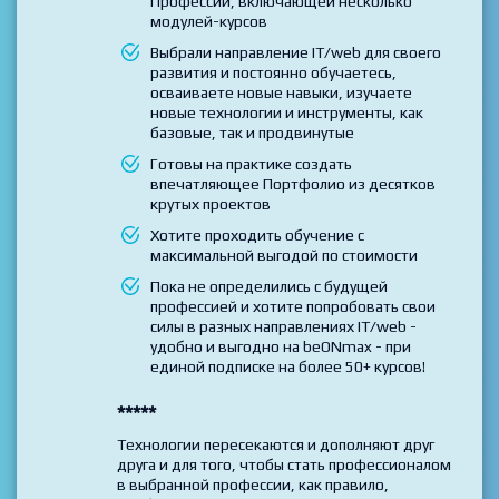
курсов по своему плану
Проходите обучение по выбранной
Профессии, включающей несколько
модулей-курсов
Выбрали направление IT/web для своего
развития и постоянно обучаетесь,
осваиваете новые навыки, изучаете
новые технологии и инструменты, как
базовые, так и продвинутые
Готовы на практике создать
впечатляющее Портфолио из десятков
крутых проектов
Хотите проходить обучение с
максимальной выгодой по стоимости
Пока не определились с будущей
профессией и хотите попробовать свои
силы в разных направлениях IT/web -
удобно и выгодно на beONmax - при
единой подписке на более 50+ курсов!
*****