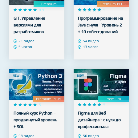
Premium
Premium-PLUS










4.9










5
GIT. Управление
Программирование на
версиями для
Java с нуля - Уровень 2
разработчиков
+ 10 собеседований
21 видео
54 видео
5 часов
13 часов
NEW
NEW
Premium-PLUS
Premium










5










5
Полный курс Python –
Figma для Веб
продвинутый уровень
дизайнера - с нуля до