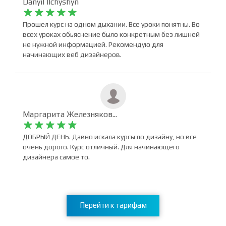
Danyil Ilchyshyn










Прошел курс на одном дыхании. Все уроки понятны. Во
всех уроках обьяснение было конкретным без лишней
не нужной информацией. Рекомендую для
начинающих веб дизайнеров.
Маргарита Железняков...










ДОБРЫЙ ДЕНЬ. Давно искала курсы по дизайну, но все
очень дорого. Курс отличный. Для начинающего
дизайнера самое то.