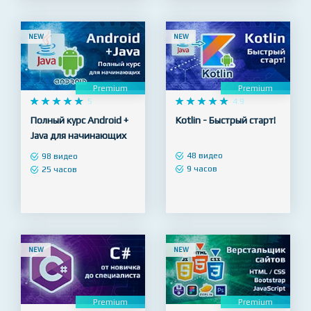
4 часа
26 видео
10 часов
NEW
NEW
Premium
Premium










5










4.9
Полный курс Android +
Kotlin - Быстрый старт!
Java для начинающих
48 видео
98 видео
9 часов
25 часов
NEW
NEW