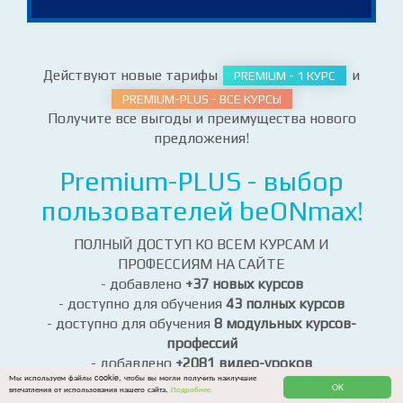
при оплате заказа
Действуют новые тарифы
и
PREMIUM - 1 КУРС
PREMIUM-PLUS - ВСЕ КУРСЫ
Получите все выгоды и преимущества нового
предложения!
Premium-PLUS - выбор
пользователей beONmax!
ПОЛНЫЙ ДОСТУП КО ВСЕМ КУРСАМ И
ПРОФЕССИЯМ НА САЙТЕ
- добавлено
+37 новых курсов
- доступно для обучения
43 полных курсов
- доступно для обучения
8 модульных курсов-
Мы используем файлы cookie, чтобы вы могли получить наилучшие
OK
впечатления от использования нашего сайта.
Подробнее.
профессий