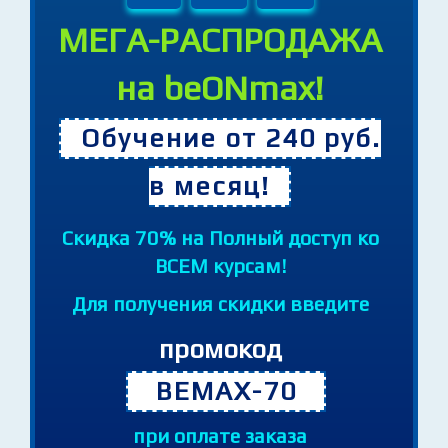
11
19
05
Часов
Минут
Секунд
МЕГА-РАСПРОДАЖА
на beONmax!
Обучение от 240 руб.
в месяц!
Cкидка 70% на Полный доступ ко
ВСЕМ курсам!
Для получения скидки введите
промокод
BEMAX-70