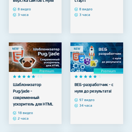










4.9










5
Основы HTML/CSS -
WordPress – Быстрый
верстка сайтов с нуля
старт!
8 видео
8 видео
3 часа
3 часа
NEW
NEW
Premium
Premium










4.9










5
Шаблонизатор
ВЕБ-разработчик - с
Pug/jade -
нуля до результата!
современный
97 видео
ускоритель для HTML
34 часа
18 видео