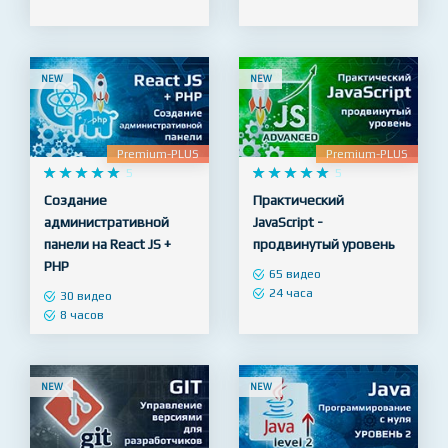
65 видео
128 видео
10 часов
23 часа
NEW
NEW
Premium-PLUS
Premium-PLUS










5










5
Создание
Практический
административной
JavaScript -
панели на React JS +
продвинутый уровень
PHP
65 видео
24 часа
30 видео
8 часов
NEW
NEW