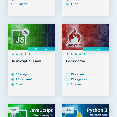
37 видео
11 видео
69 заданий
15 заданий
5 часов
1 час
Premium
Premium










4.7










4.9
JavaScript / jQuery
CodeIgniter
10 видео
25 видео
21 заданий
27 заданий
1 час
6 часов