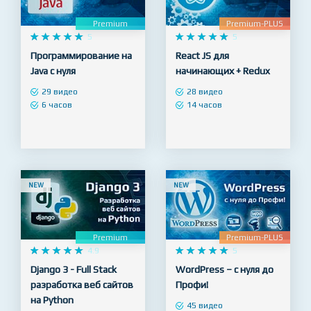
NEW
NEW
Premium
Premium-PLUS










5










5
Программирование на
React JS для
Java с нуля
начинающих + Redux
29 видео
28 видео
6 часов
14 часов
NEW
NEW
Premium
Premium-PLUS










4.9










5
Django 3 - Full Stack
WordPress – с нуля до