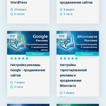
Посадка верстки и
Настройка рекламы
создание тем на CMS
Яндекс Директ -
WordPress
продвижение сайтов
24 видео
8 видео
6 часов
2 часа
NEW
NEW
Premium
Premium










5










5
Настройка рекламы
Настройка
Google - продвижение
таргетированной
сайтов
рекламы и
продвижение
7 видео
ВКонтакте
2 часа
7 видео