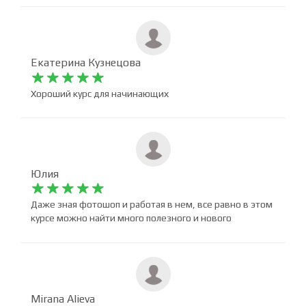
продуманного практики приобрел навык работы с
фотошопом. Благодарен!
Екатерина Кузнецова










Хороший курс для начинающих
Юлия










Даже зная фотошоп и работая в нем, все равно в этом
курсе можно найти много полезного и нового