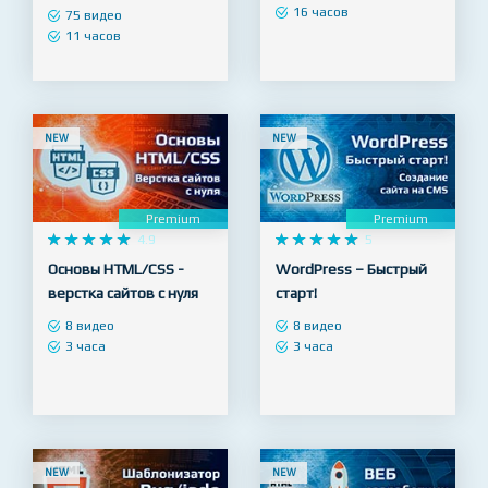
разработка веб сайтов
Профи!
на Python
45 видео
16 часов
75 видео
11 часов
NEW
NEW
Premium
Premium










4.9










5
Основы HTML/CSS -
WordPress – Быстрый
верстка сайтов с нуля
старт!
8 видео
8 видео
3 часа
3 часа