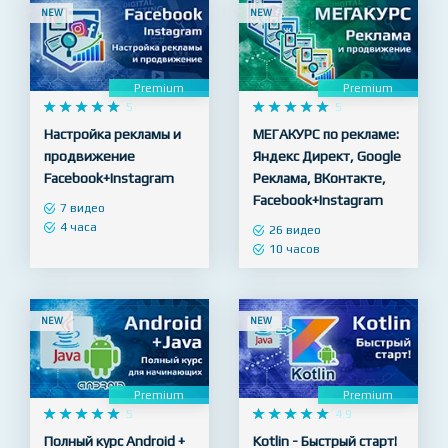
3 часа
NEW
NEW
Premium
Premium










5










5
Настройка рекламы и
МЕГАКУРС по рекламе:
продвижение
Яндекс Директ, Google
Facebook+Instagram
Реклама, ВКонтакте,
Facebook+Instagram
7 видео
4 часа
26 видео
10 часов
NEW
NEW