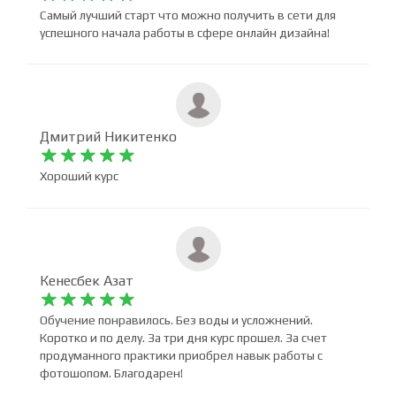
NIKITA GERO










Самый лучший старт что можно получить в сети для
успешного начала работы в сфере онлайн дизайна!
Дмитрий Никитенко










Хороший курс
Кенесбек Азат










Обучение понравилось. Без воды и усложнений.
Коротко и по делу. За три дня курс прошел. За счет