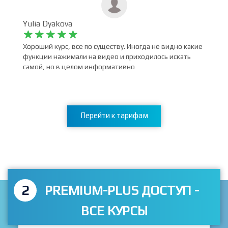
Yulia Dyakova










Хороший курс, все по существу. Иногда не видно какие
функции нажимали на видео и приходилось искать
самой, но в целом информативно
Перейти к тарифам
2
PREMIUM-PLUS ДОСТУП -