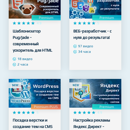
NEW
NEW
Premium
Premium










4.9










5
Шаблонизатор
ВЕБ-разработчик - с
Pug/jade -
нуля до результата!
современный
97 видео
ускоритель для HTML
34 часа
18 видео
2 часа
NEW
NEW
Premium-PLUS
Premium










5










4.9