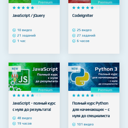
Premium
Premium










4.7










4.9
JavaScript / jQuery
CodeIgniter
10 видео
25 видео
21 заданий
27 заданий
1 час
6 часов
NEW
NEW
Premium
Premium










4.9










4.9
JavaScript - полный курс
Полный курс Python
с нуля до результата!
для начинающих – с