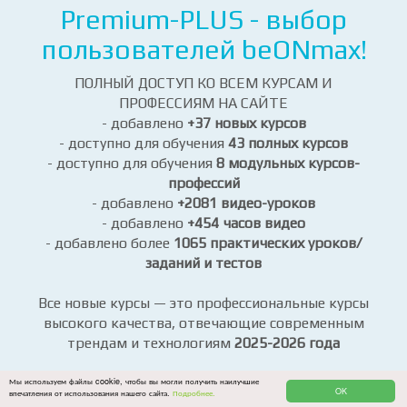
Получите все выгоды и преимущества нового
предложения!
Premium-PLUS - выбор
пользователей beONmax!
ПОЛНЫЙ ДОСТУП КО ВСЕМ КУРСАМ И
ПРОФЕССИЯМ НА САЙТЕ
- добавлено
+37 новых курсов
- доступно для обучения
43 полных курсов
- доступно для обучения
8 модульных курсов-
профессий
- добавлено
+2081 видео-уроков
- добавлено
+454 часов видео
- добавлено более
1065 практических уроков/
заданий и тестов
Все новые курсы — это профессиональные курсы
высокого качества, отвечающие современным
Мы используем файлы cookie, чтобы вы могли получить наилучшие
OK
трендам и технологиям
2025-2026 года
впечатления от использования нашего сайта.
Подробнее.