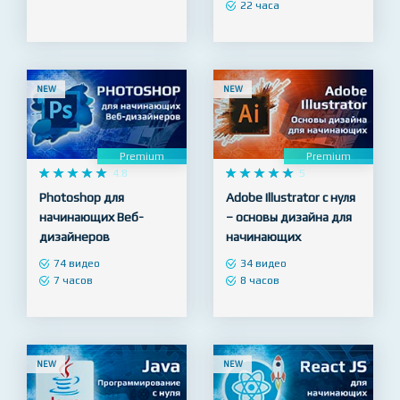
нуля до специалиста
48 видео
19 часов
101 видео
22 часа
NEW
NEW
Premium
Premium










4.8










5
Photoshop для
Adobe Illustrator с нуля
начинающих Веб-
– основы дизайна для
дизайнеров
начинающих
74 видео
34 видео
7 часов
8 часов