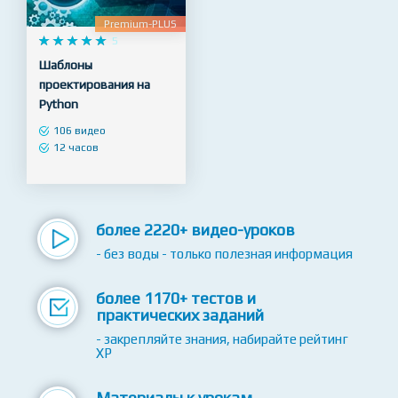
NEW
Premium-PLUS










5
Шаблоны
проектирования на
Python
106 видео
12 часов
более 2220+ видео-уроков
- без воды - только полезная информация
более 1170+ тестов и
практических заданий
- закрепляйте знания, набирайте рейтинг