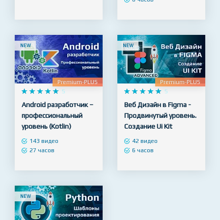
продвинутая практика
79 видео
14 часов
40 видео
8 часов
NEW
NEW
Premium-PLUS
Premium-PLUS










5










5
Android разработчик –
Веб Дизайн в Figma -
профессиональный
Продвинутый уровень.
уровень (Kotlin)
Создание Ui Kit
143 видео
42 видео
27 часов
6 часов