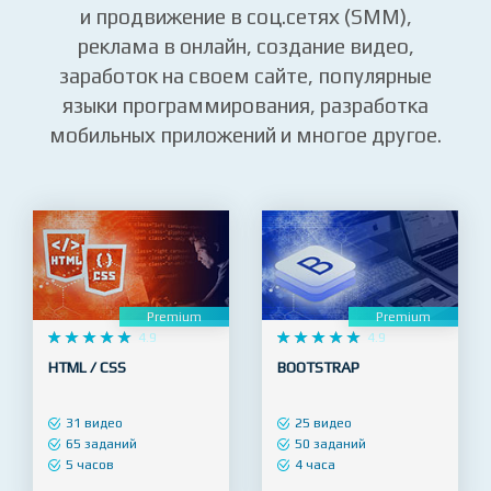
сайтов, запуск сайта и
администрирование, SEO-продвижение
и продвижение в соц.сетях (SMM),
реклама в онлайн, создание видео,
заработок на своем сайте, популярные
языки программирования, разработка
мобильных приложений и многое другое.
Premium
Premium










4.9










4.9
HTML / CSS
BOOTSTRAP
31 видео
25 видео