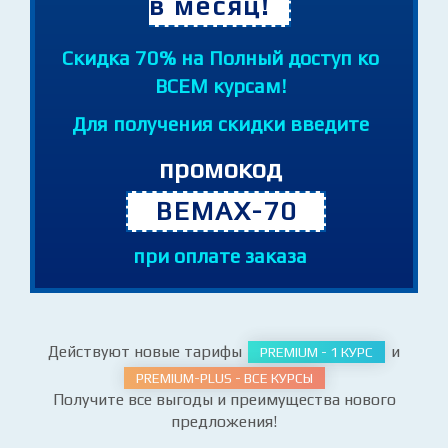
Обучение от 240 руб.
в месяц!
Cкидка 70% на Полный доступ ко
ВСЕМ курсам!
Для получения скидки введите
промокод
BEMAX-70
при оплате заказа
Действуют новые тарифы
и
PREMIUM - 1 КУРС
PREMIUM-PLUS - ВСЕ КУРСЫ