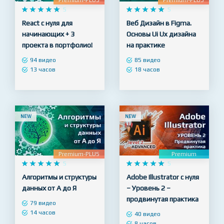
Premium-PLUS
Premium-PLUS










5










5
React с нуля для
Веб Дизайн в Figma.
начинающих + 3
Основы Ui Ux дизайна
проекта в портфолио!
на практике
94 видео
85 видео
13 часов
18 часов
NEW
NEW
Premium-PLUS
Premium










5










5
Алгоритмы и структуры
Adobe Illustrator с нуля
данных от А до Я
– Уровень 2 –