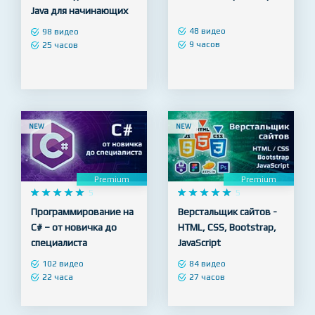
Premium
Premium










5










4.9
Полный курс Android +
Kotlin - Быстрый старт!
Java для начинающих
48 видео
98 видео
9 часов
25 часов
NEW
NEW
Premium
Premium










5










5
Программирование на
Верстальщик сайтов -
C# – от новичка до
HTML, CSS, Bootstrap,
специалиста
JavaScript
102 видео
84 видео