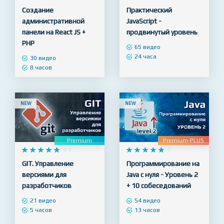
Premium-PLUS
Premium-PLUS










5










5
Создание
Практический
административной
JavaScript -
панели на React JS +
продвинутый уровень
PHP
65 видео
24 часа
30 видео
8 часов
NEW
NEW
Premium
Premium-PLUS










4.9










5
GIT. Управление
Программирование на
версиями для
Java с нуля - Уровень 2
разработчиков
+ 10 собеседований