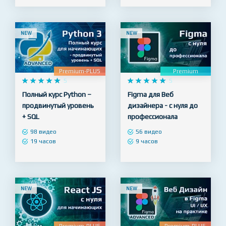
21 видео
54 видео
5 часов
13 часов
NEW
NEW
Premium-PLUS
Premium










5










5
Полный курс Python –
Figma для Веб
продвинутый уровень
дизайнера - с нуля до
+ SQL
профессионала
98 видео
56 видео
19 часов
9 часов
NEW
NEW