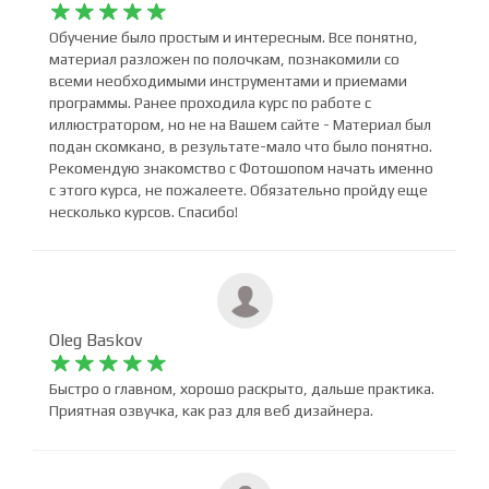
Mirana Alieva










Обучение было простым и интересным. Все понятно,
материал разложен по полочкам, познакомили со
всеми необходимыми инструментами и приемами
программы. Ранее проходила курс по работе с
иллюстратором, но не на Вашем сайте - Материал был
подан скомкано, в результате-мало что было понятно.
Рекомендую знакомство с Фотошопом начать именно
с этого курса, не пожалеете. Обязательно пройду еще
несколько курсов. Спасибо!
Oleg Baskov










Быстро о главном, хорошо раскрыто, дальше практика.
Приятная озвучка, как раз для веб дизайнера.