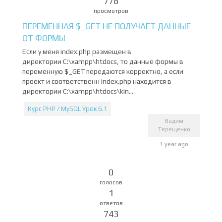
778
просмотров
ПЕРЕМЕННАЯ $_GET НЕ ПОЛУЧАЕТ ДАННЫЕ
ОТ ФОРМЫ
Если у меня index.php размещен в
директории C:\xampp\htdocs, то данные формы в
переменную $_GET передаются корректно, а если
проект и соответственн index.php находится в
директории C:\xampp\htdocs\kin...
Курс PHP / MySQL Урок 6.1
Вадим
Терещенко
1 year ago
0
голосов
1
ответов
743