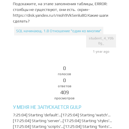
Подскажите, на этапе заполнения таблицы, ERROR:
столбцы не существуют, они есть. скрин-
https://disk.yandex.ru/i/nioh9VkSenlu8Q Какие шаги
сделать?
SQL начинающ. 1.8 Отношение "один ко многим"
student_4_Y0b
0g_
1 year ago
0
голосов
0
ответов
409
просмотров
У МЕНЯ НЕ ЗАПУСКАЕТСЯ GULP
7:25:04] Starting 'default'...[17:25:04] Starting 'watch'...
[17:25:04] Starting 'server'...[17:25:04] Starting 'styles'...
[17:25:04] Starting 'scripts'...[17:25:04] Starting 'fonts'...