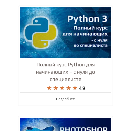
Полный курс Python для
начинающих – с нуля до
специалиста










4.9
Подробнее