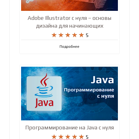
Adobe Illustrator с нуля – основы
дизайна для начинающих










5
Подробнее
Программирование на Java с нуля










5