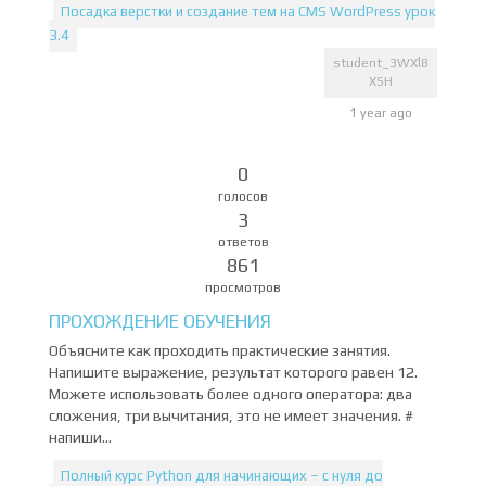
Посадка верстки и создание тем на CMS WordPress урок
3.4
student_3WXl8
XSH
1 year ago
0
голосов
3
ответов
861
просмотров
ПРОХОЖДЕНИЕ ОБУЧЕНИЯ
Объясните как проходить практические занятия.
Напишите выражение, результат которого равен 12.
Можете использовать более одного оператора: два
сложения, три вычитания, это не имеет значения. #
напиши...
Полный курс Python для начинающих – с нуля до