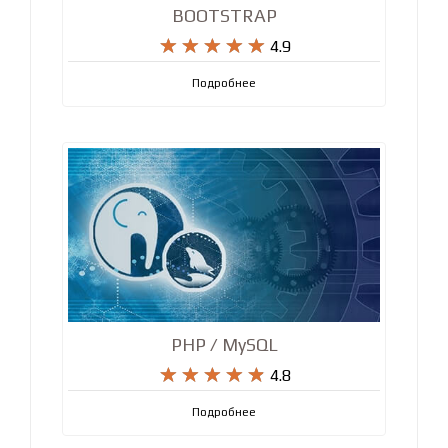
BOOTSTRAP










4.9
Подробнее
PHP / MySQL










4.8
Подробнее