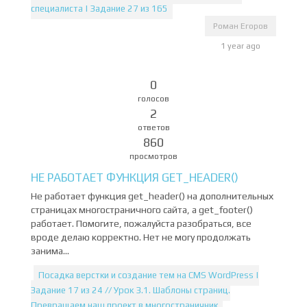
специалиста | Задание 27 из 165
Роман Егоров
1 year ago
0
голосов
2
ответов
860
просмотров
НЕ РАБОТАЕТ ФУНКЦИЯ GET_HEADER()
Не работает функция get_header() на дополнительных
страницах многостраничного сайта, а get_footer()
работает. Помогите, пожалуйста разобраться, все
вроде делаю корректно. Нет не могу продолжать
занима...
Посадка верстки и создание тем на CMS WordPress |
Задание 17 из 24 // Урок 3.1. Шаблоны страниц.
Превращаем наш проект в многостраничник