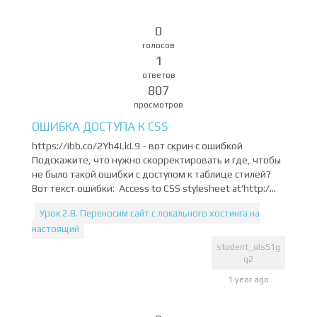
0
голосов
1
ответов
807
просмотров
ОШИБКА ДОСТУПА К CSS
https://ibb.co/2Yh4LkL9 - вот скрин с ошибкой
Подскажите, что нужно скорректировать и где, чтобы
не было такой ошибки с доступом к таблице стилей?
Вот текст ошибки: Access to CSS stylesheet at'http:/...
Урок 2.8. Переносим сайт с локального хостинга на
настоящий
student_oIsS1g
q2
1 year ago