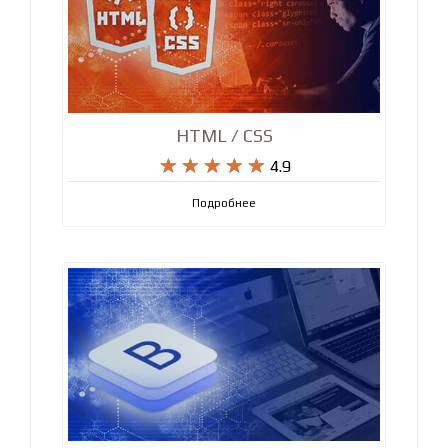
HTML / CSS










4.9
Подробнее