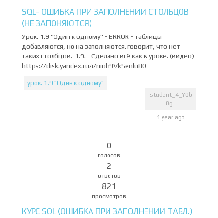
SQL- ОШИБКА ПРИ ЗАПОЛНЕНИИ СТОЛБЦОВ
(НЕ ЗАПОНЯЮТСЯ)
Урок. 1.9 "Один к одному" - ERROR - таблицы
добавляются, но на заполняются. говорит, что нет
таких столбцов. 1.9. - Сделано всё как в уроке. (видео)
https://disk.yandex.ru/i/nioh9VkSenlu8Q
урок. 1.9 "Один к одному"
student_4_Y0b
0g_
1 year ago
0
голосов
2
ответов
821
просмотров
КУРС SQL (ОШИБКА ПРИ ЗАПОЛНЕНИИ ТАБЛ.)