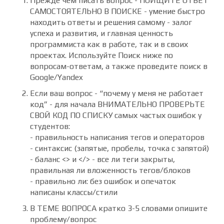
Прежде чем писать вопрос -
ПОИЩИТЕ ОТВЕТ
САМОСТОЯТЕЛЬНО В ПОИСКЕ
- умение быстро
находить ответы и решения самому - залог
успеха и развития, и главная ценность
программиста как в работе, так и в своих
проектах. Используйте Поиск ниже по
вопросам-ответам, а также проведите поиск в
Google/Yandex
Если ваш вопрос - “почему у меня не работает
код” - для начала
ВНИМАТЕЛЬНО ПРОВЕРЬТЕ
СВОЙ КОД ПО СПИСКУ
самых частых ошибок у
студентов:
- правильность написания тегов и операторов
- синтаксис (запятые, пробелы, точка с запятой)
- баланс <> и </> - все ли теги закрыты,
правильная ли вложенность тегов/блоков
- правильно ли: без ошибок и опечаток
написаны классы/стили
В ТЕМЕ ВОПРОСА
кратко 3-5 словами опишите
проблему/вопрос