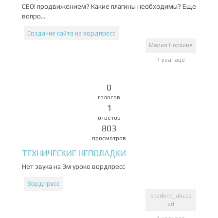
СЕО! продвижением? Какие плагины необходимы? Еще
вопро...
Создание сайта на вордпресс
Мария Норкина
1 year ago
0
голосов
1
ответов
803
просмотров
ТЕХНИЧЕСКИЕ НЕПОЛАДКИ
Нет звука на 3м уроке вордпресс
Вордпресс
student_abcc0
erI