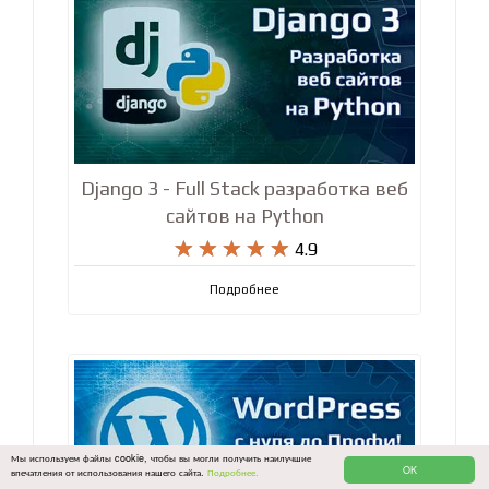
Django 3 - Full Stack разработка веб
сайтов на Python










4.9
Подробнее
Мы используем файлы cookie, чтобы вы могли получить наилучшие
OK
впечатления от использования нашего сайта.
Подробнее.