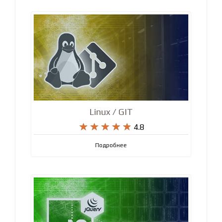
Linux / GIT










4.8
Подробнее