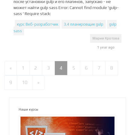
после установки gulp и его плагинов, запускаю - не
может найти gulp sass Error: Cannot find module 'gulp-
sass ' Require stack:
курс Веб-разработчик
3.4 планировщик gulp
gulp
sass
Мария Кротова
1 year ago
«
1
2
3
4
5
6
7
8
9
10
»
Наши курсы