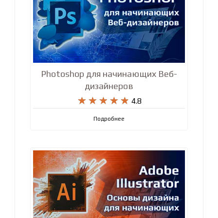
Photoshop для начинающих Веб-
дизайнеров










4.8
Подробнее