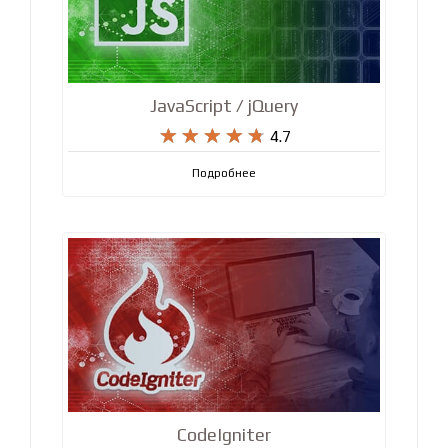
JavaScript / jQuery










4.7
Подробнее
CodeIgniter