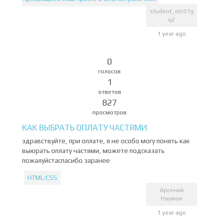
student_oIsS1g
q2
1 year ago
0
голосов
1
ответов
827
просмотров
КАК ВЫБРАТЬ ОПЛАТУ ЧАСТЯМИ
здравствуйте, при оплате, я не особо могу понять как
выюрать оплату частями, можете подсказать
пожалуйстаспасибо заранее
HTML/CSS
Арсений
Наумов
1 year ago