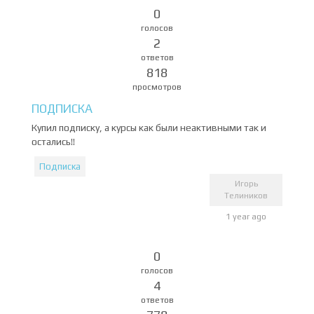
0
голосов
2
ответов
818
просмотров
ПОДПИСКА
Купил подписку, а курсы как были неактивными так и
остались!!
Подписка
Игорь
Телиников
1 year ago
0
голосов
4
ответов