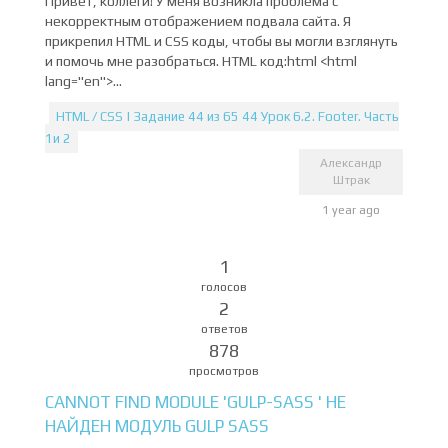
Привет, коллеги! У меня возникла проблема с
некорректным отображением подвала сайта. Я
прикрепил HTML и CSS коды, чтобы вы могли взглянуть
и помочь мне разобраться. HTML код:html <html
lang="en">...
HTML / CSS | Задание 44 из 65 44 Урок 6.2. Footer. Часть
1и 2
Александр
Штрак
1 year ago
1
голосов
2
ответов
878
просмотров
CANNOT FIND MODULE 'GULP-SASS ' НЕ
НАЙДЕН МОДУЛЬ GULP SASS