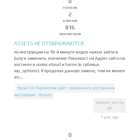
0
голосов
2
ответов
816
просмотров
ASSETS НЕ ОТОБРАЖАЮТСЯ
по инструкции на 18-й минуте видео нужно зайти в
Базу и заменить значение Локалхост на Адрес сайта на
хостинге в полях siteurl и home (в таблице
wp_options). Я проделал данную замену, тем не менее
асс...
Урок 2.8. Переносим сайт с локального хостинга на
настоящий - Assets
student_oIsS1g
q2
1 year ago
0