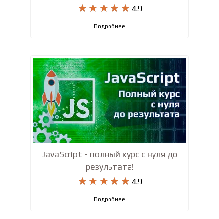










4.9
Подробнее
JavaScript - полный курс с нуля до
результата!










4.9
Подробнее