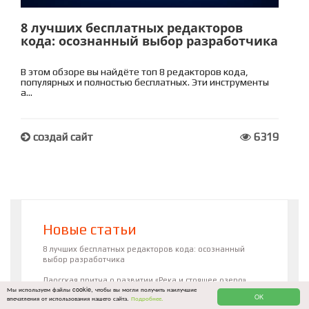
8 лучших бесплатных редакторов
кода: осознанный выбор разработчика
В этом обзоре вы найдёте топ 8 редакторов кода,
популярных и полностью бесплатных. Эти инструменты
а...
создай сайт
6319
Новые статьи
8 лучших бесплатных редакторов кода: осознанный
выбор разработчика
Даосская притча о развитии «Река и стоящее озеро»
Мы используем файлы cookie, чтобы вы могли получить наилучшие
OK
впечатления от использования нашего сайта.
Подробнее.
Создавать сайты на WordPress и зарабатывать на этом