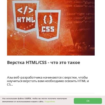
Верстка HTML/CSS - что это такое
Азы веб-разработчика начинаются с верстки, чтобы
научиться верстать вам необходимо освоить HTML и
CS...
Мы используем файлы cookie, чтобы вы могли получить наилучшие
создай сайт
48685
OK
впечатления от использования нашего сайта.
Подробнее.